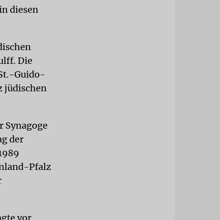
in diesen
üdischen
lff. Die
St.-Guido-
z jüdischen
er Synagoge
ag der
 1989
inland-Pfalz
r
agte vor