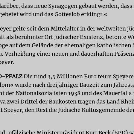
darüber, dass neue Synagogen gebaut werden, dass 
ebetet wird und das Gotteslob erklingt.«
eyer gelte seit dem Mittelalter in der weltweiten j
t als berühmter Ort jüdischer Existenz, betonte Wu
ge auf dem Gelände der ehemaligen katholischen 
die Verheißung einer neuen und dauerhaften Präsen
peyer.
D-PFALZ
Die rund 3,5 Millionen Euro teure Speyer
lom« wurde nach dreijähriger Bauzeit zum Jahrest
 der Nationalsozialisten 1938 und des Mauerfalls
twa zwei Drittel der Baukosten tragen das Land Rhe
dt Speyer, den Rest die Jüdische Kultusgemeinde de
nd-pfälzische Ministerpräsident Kurt Beck (SPD) s