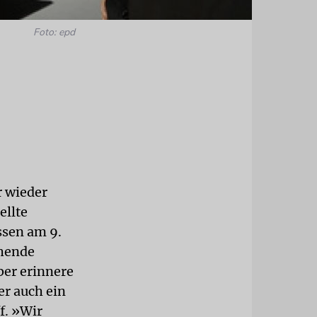
Foto: epd
r wieder
ellte
ssen am 9.
ühende
ber erinnere
er auch ein
f. »Wir