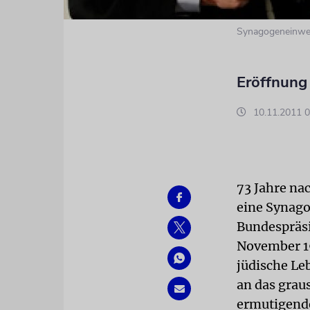
Synagogeneinwei
Eröffnung
10.11.2011 0
73 Jahre na
eine Synago
Bundespräsi
November 19
jüdische Le
an das grau
ermutigende