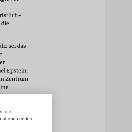
ristlich-
 die
hr sei das
r
er
el Epstein.
ein Zentrum
eine
tten
n, die
mationen finden