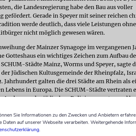
sten, die Landesregierung habe den Bau aus voller
 gefördert. Gerade in Speyer mit seiner reichen ch
radition werde deutlich, dass viele Leistungen ohne
itbürger nicht möglich gewesen wären.
nweihung der Mainzer Synagoge im vergangenen Ja
he Gotteshaus ein wichtiges Zeichen zum Aufbau de
 SCHUM-Städte Mainz, Worms und Speyer, sagte d
 der Jüdischen Kultusgemeinde der Rheinpfalz, Isra
2. Jahrhundert galten die drei Städte am Rhein als 
en Lebens in Europa. Die SCHUM-Städte vertraten 
Auslegung der jüdischen Religionsgesetze und ha
almudschulen.
(epd/ja)
können Sie Informationen zu den Zwecken und Anbietern erfahre
Daten auf unserer Webseite verarbeiten. Weitergehende Infor
enschutzerklärung
.