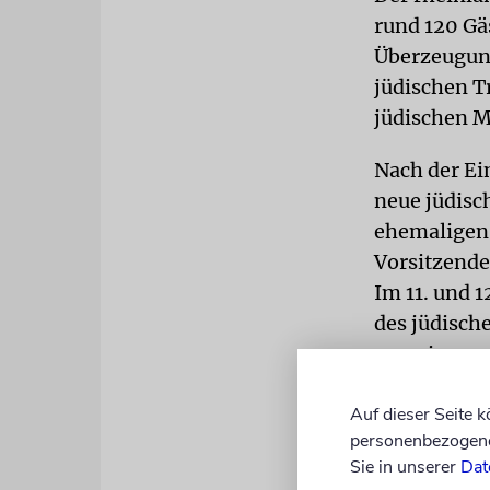
rund 120 Gä
Überzeugung
jüdischen T
jüdischen M
Nach der Ei
neue jüdisc
ehemaligen
Vorsitzende
Im 11. und 1
des jüdisch
gemeinsame 
berühmte T
Auf dieser Seite 
personenbezogene 
Sie in unserer
Dat