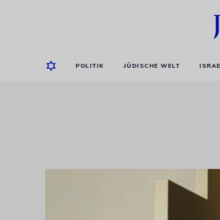
POLITIK
JÜDISCHE WELT
ISRA