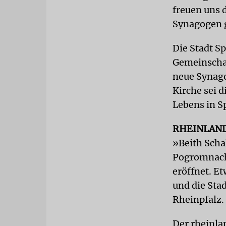
freuen uns 
Synagogen g
Die Stadt Sp
Gemeinschaf
neue Synago
Kirche sei 
Lebens in S
RHEINLAN
»Beith Scha
Pogromnacht
eröffnet. E
und die Sta
Rheinpfalz.
Der rheinla