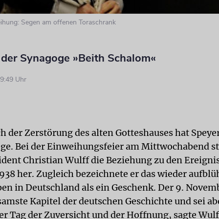
hung: Segen am offenen Toraschrank
 der Synagoge »Beith Schalom«
9:49 Uhr
ch der Zerstörung des alten Gotteshauses hat Speye
ge. Bei der Einweihungsfeier am Mittwochabend st
dent Christian Wulff die Beziehung zu den Ereigni
38 her. Zugleich bezeichnete er das wieder aufbl
ben in Deutschland als ein Geschenk. Der 9. Novem
samste Kapitel der deutschen Geschichte und sei ab
r Tag der Zuversicht und der Hoffnung, sagte Wulf