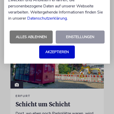
wird, die ihnen ein selbstbestimmtes Leben
personenbezogene Daten auf unserer Webseite
ermöglicht
verarbeiten. Weitergehende Informationen finden Sie
in unserer
Datenschutzerklärung
.
von Christine Schmitt
05.08.2026
ALLES ABLEHNEN
EINSTELLUNGEN
AKZEPTIEREN
ERFURT
Schicht um Schicht
Dort, wo eben noch Parkplätze waren, wird