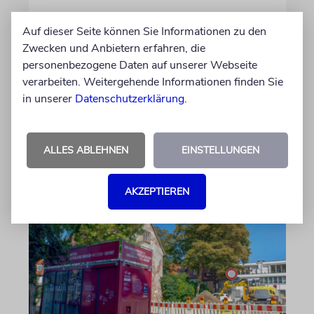
REFORM
Auf dieser Seite können Sie Informationen zu den
Hilfe im Alltag
Zwecken und Anbietern erfahren, die
Familien mit behinderten Kindern sorgen sich,
personenbezogene Daten auf unserer Webseite
dass ausgerechnet die Unterstützung gekürzt
verarbeiten. Weitergehende Informationen finden Sie
wird, die ihnen ein selbstbestimmtes Leben
in unserer
Datenschutzerklärung
.
ermöglicht
ALLES ABLEHNEN
EINSTELLUNGEN
von Christine Schmitt
05.08.2026
AKZEPTIEREN