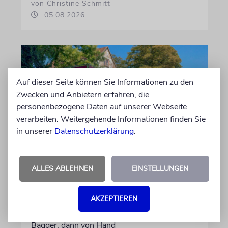
von Christine Schmitt
05.08.2026
Auf dieser Seite können Sie Informationen zu den
Zwecken und Anbietern erfahren, die
personenbezogene Daten auf unserer Webseite
verarbeiten. Weitergehende Informationen finden Sie
in unserer
Datenschutzerklärung
.
ERFURT
Schicht um Schicht
ALLES ABLEHNEN
EINSTELLUNGEN
Dort, wo eben noch Parkplätze waren, wird
AKZEPTIEREN
seit wenigen Tagen nach einem Stück
jüdischer Geschichte gegraben. Erst mit dem
Bagger, dann von Hand