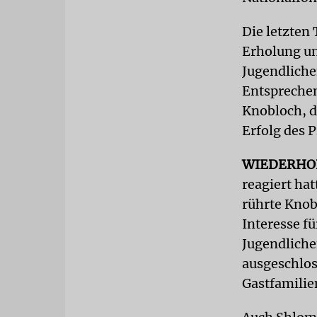
Die letzten
Erholung un
Jugendliche
Entsprechen
Knobloch, d
Erfolg des 
WIEDERHO
reagiert ha
rührte Knob
Interesse f
Jugendlichen
ausgeschlos
Gastfamilien