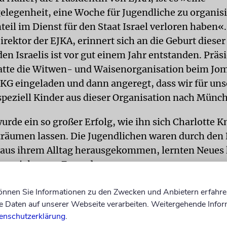
legenheit, eine Woche für Jugendliche zu organisi
teil im Dienst für den Staat Israel verloren haben«
irektor der EJKA, erinnert sich an die Geburt dieser
en Israelis ist vor gut einem Jahr entstanden. Präs
atte die Witwen- und Waisenorganisation beim J
 IKG eingeladen und dann angeregt, dass wir für uns
eziell Kinder aus dieser Organisation nach Münc
wurde ein so großer Erfolg, wie ihn sich Charlotte 
 träumen lassen. Die Jugendlichen waren durch den 
 aus ihrem Alltag herausgekommen, lernten Neues
n viele neue Freunde.
der EJKA an mögliche Münchner Gastfamilien, die f
können Sie Informationen zu den Zwecken und Anbietern erfahre
 Jugendlichen aufnehmen sollten, stieß auf offen
Daten auf unserer Webseite verarbeiten. Weitergehende Infor
enschutzerklärung
.
r es dann so weit: Die Gäste kamen am Münchner Flu