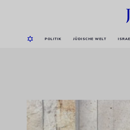
POLITIK
JÜDISCHE WELT
ISRA