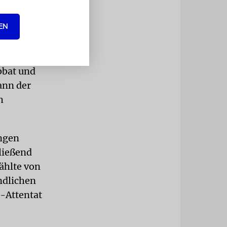
EN
 Empfang im
er
burg die
bbat und
ann der
h
ngen
ließend
ählte von
ndlichen
-Attentat