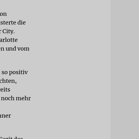
von
sterte die
 City.
arlotte
hen und vom
 so positiv
chten,
eits
t noch mehr
hner