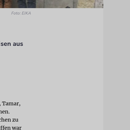
Foto: EJKA
isen aus
, Tamar,
men.
ichen zu
ffen war