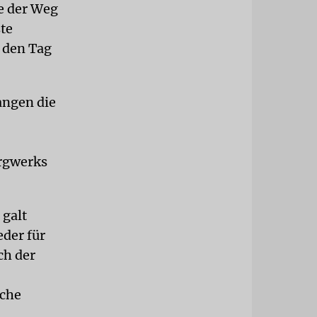
e der Weg
te
 den Tag
angen die
ergwerks
 galt
eder für
ch der
sche