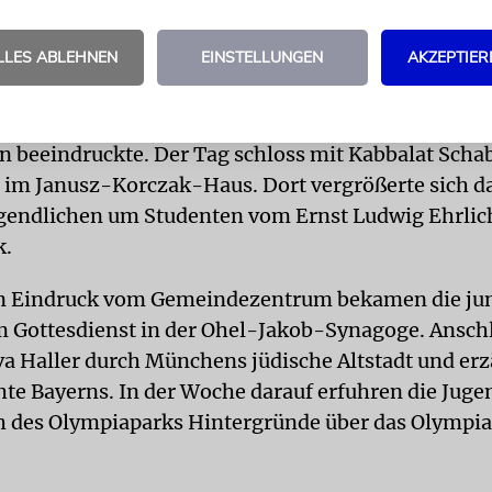
Haus fand die erste Begrüßung statt.
LLES ABLEHNEN
EINSTELLUNGEN
AKZEPTIER
SCHABBAT
Am Folgetag gab es für die Gäste einen
n Generalkonsulat. Anschließend nahmen sie an ein
hrt teil, bei der insbesondere das Schloss Nymphen
n beeindruckte. Der Tag schloss mit Kabbalat Scha
im Janusz-Korczak-Haus. Dort vergrößerte sich d
ugendlichen um Studenten vom Ernst Ludwig Ehrlic
k.
en Eindruck vom Gemeindezentrum bekamen die ju
im Gottesdienst in der Ohel-Jakob-Synagoge. Ansch
Eva Haller durch Münchens jüdische Altstadt und erz
hte Bayerns. In der Woche darauf erfuhren die Juge
 des Olympiaparks Hintergründe über das Olympia