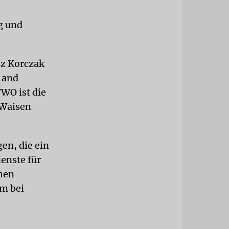
g und
sz Korczak
 and
WO ist die
 Waisen
gen, die ein
ienste für
chen
m bei