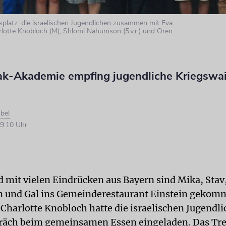
splatz: die israelischen Jugendlichen zusammen mit Eva
Charlotte Knobloch (M), Shlomi Nahumson (5.v.r.) und Oren
ak-Akademie empfing jugendliche Kriegswa
bel
9:10 Uhr
d mit vielen Eindrücken aus Bayern sind Mika, Stav
n und Gal ins Gemeinderestaurant Einstein gekom
 Charlotte Knobloch hatte die israelischen Jugendl
räch beim gemeinsamen Essen eingeladen. Das Tre