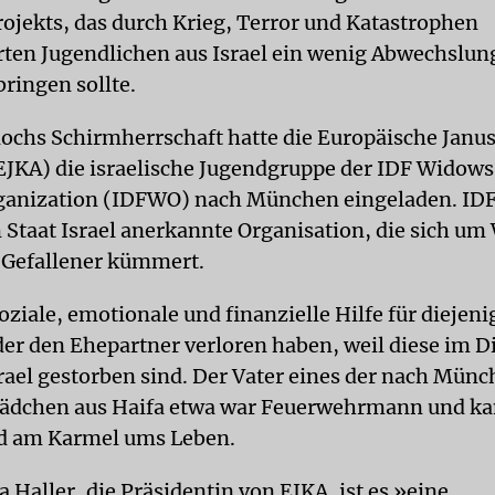
Projekts, das durch Krieg, Terror und Katastrophen
rten Jugendlichen aus Israel ein wenig Abwechslun
ringen sollte.
ochs Schirmherrschaft hatte die Europäische Janu
JKA) die israelische Jugendgruppe der IDF Widows
anization (IDFWO) nach München eingeladen. IDF
 Staat Israel anerkannte Organisation, die sich um
r Gefallener kümmert.
 soziale, emotionale und finanzielle Hilfe für diejeni
der den Ehepartner verloren haben, weil diese im D
srael gestorben sind. Der Vater eines der nach Mün
Mädchen aus Haifa etwa war Feuerwehrmann und ka
d am Karmel ums Leben.
a Haller, die Präsidentin von EJKA, ist es »eine