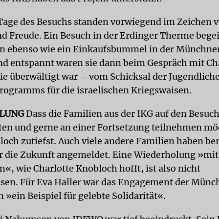
 Tage des Besuchs standen vorwiegend im Zeichen 
d Freude. Ein Besuch in der Erdinger Therme begei
n ebenso wie ein Einkaufsbummel in der Münchner
d entspannt waren sie dann beim Gespräch mit Ch
ie überwältigt war – vom Schicksal der Jugendlic
Programms für die israelischen Kriegswaisen.
LUNG
Dass die Familien aus der IKG auf den Besuch
tten und gerne an einer Fortsetzung teilnehmen mö
loch zutiefst. Auch viele andere Familien haben ber
ür die Zukunft angemeldet. Eine Wiederholung »mi
«, wie Charlotte Knobloch hofft, ist also nicht
sen. Für Eva Haller war das Engagement der Münc
 »ein Beispiel für gelebte Solidarität«.