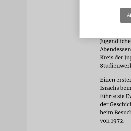
Im Korczak-
A
KABBALAT 
Israelische
Stadtrundfa
Jugendliche
Abendessen 
Kreis der J
Studienwer
Einen erst
Israelis be
führte sie 
der Geschic
beim Besuch
von 1972.