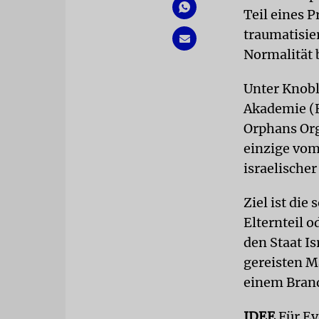
Teil eines 
traumatisie
Normalität b
Unter Knobl
Akademie (E
Orphans Org
einzige vom
israelische
Ziel ist die
Elternteil o
den Staat I
gereisten 
einem Bran
IDEE
Für Ev