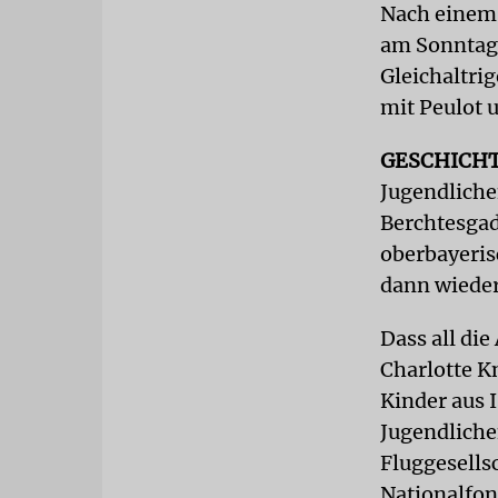
Nach einem 
am Sonntag 
Gleichaltri
mit Peulot
GESCHICH
Jugendlich
Berchtesgad
oberbayeris
dann wiede
Dass all die
Charlotte K
Kinder aus 
Jugendliche
Fluggesells
Nationalfon