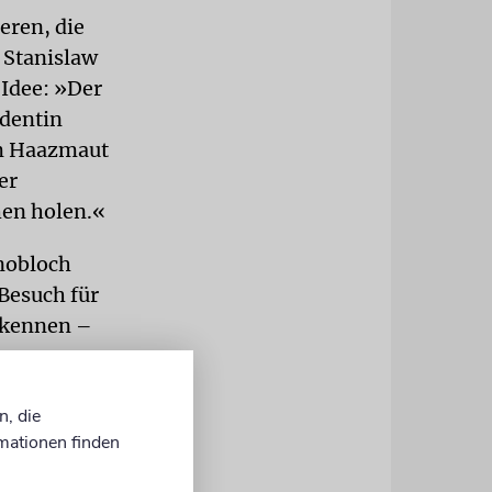
eren, die
. Stanislaw
 Idee: »Der
identin
om Haazmaut
er
hen holen.«
Knobloch
Besuch für
 kennen –
ür eine
n, die
e Ohren. Am
mationen finden
ghafen an.