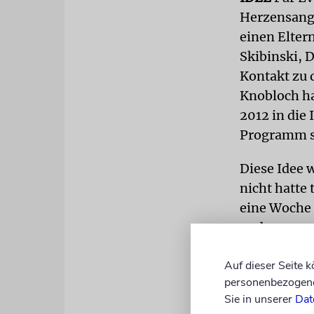
Herzensange
einen Eltern
Skibinski, D
Kontakt zu d
Knobloch h
2012 in die
Programm sp
Diese Idee 
nicht hatte
eine Woche
und gewanne
Der Aufruf 
Auf dieser Seite 
Woche einen
personenbezogene 
Sie in unserer
Dat
11. Juli wa