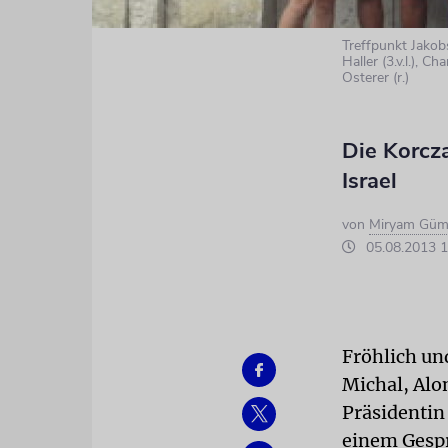
Treffpunkt Jakob
Haller (3.v.l.), 
Osterer (r.)
Die Korcz
Israel
von
Miryam Güm
05.08.2013 1
Fröhlich un
Michal, Alo
Präsidentin
einem Gesp