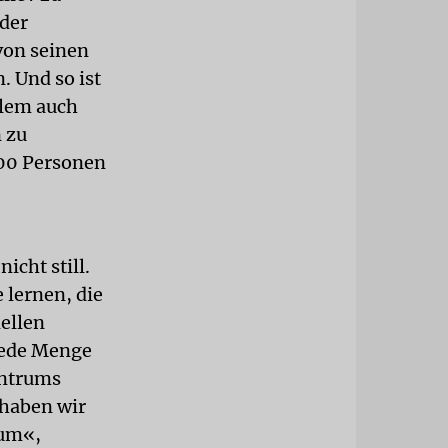
 der
von seinen
. Und so ist
llem auch
 zu
100 Personen
icht still.
 lernen, die
nellen
jede Menge
entrums
 haben wir
rum«,