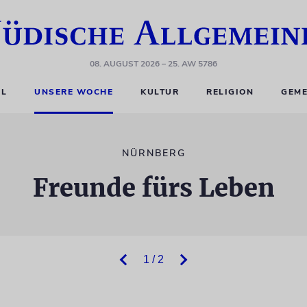
08. AUGUST 2026
– 25. AW 5786
EL
UNSERE WOCHE
KULTUR
RELIGION
GEME
NÜRNBERG
Freunde fürs Leben
1 / 2