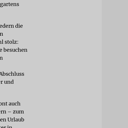
rgartens
edern die
an
l stolz:
de besuchen
in
 Abschluss
er und
tont auch
fern – zum
ten Urlaub
er in