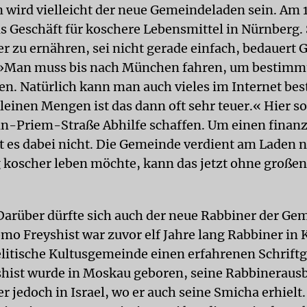
n wird vielleicht der neue Gemeindeladen sein. Am 1
as Geschäft für koschere Lebensmittel in Nürnberg. 
er zu ernähren, sei nicht gerade einfach, bedauert
 »Man muss bis nach München fahren, um bestimm
. Natürlich kann man auch vieles im Internet best
leinen Mengen ist das dann oft sehr teuer.« Hier so
nn-Priem-Straße Abhilfe schaffen. Um einen finanz
 es dabei nicht. Die Gemeinde verdient am Laden n
 koscher leben möchte, kann das jetzt ohne große
arüber dürfte sich auch der neue Rabbiner der Ge
omo Freyshist war zuvor elf Jahre lang Rabbiner in 
aelitische Kultusgemeinde einen erfahrenen Schriftg
shist wurde in Moskau geboren, seine Rabbineraus
er jedoch in Israel, wo er auch seine Smicha erhielt. 