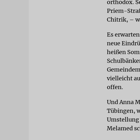
orthodox. S
Priem-Straß
Chitrik, – 
Es erwarten
neue Eindrü
heißen Somm
Schulbänken
Gemeindemi
vielleicht 
offen.
Und Anna Me
Tübingen, w
Umstellung 
Melamed sch