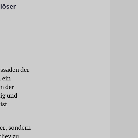
iöser
assaden der
 ein
in der
hig und
ist
er, sondern
liev zu