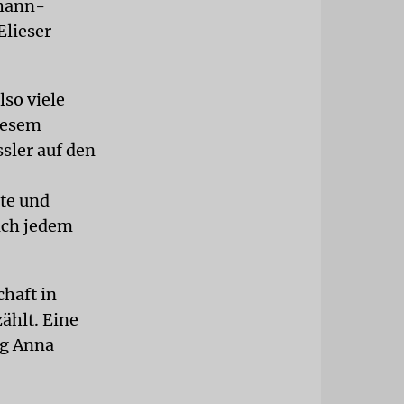
ohann-
lieser
so viele
iesem
sler auf den
te und
ich jedem
haft in
ählt. Eine
rg Anna