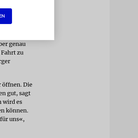
infach
EN
senen
, als seien
uf den
Aber genau
 Fahrt zu
rger
 öffnen. Die
n gut, sagt
 wird es
en können.
für uns«,