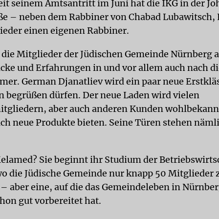
eit seinem Amtsantritt im Juni hat die IKG in der J
e – neben dem Rabbiner von Chabad Lubawitsch, E
wieder einen eigenen Rabbiner.
 die Mitglieder der Jüdischen Gemeinde Nürnberg al
cke und Erfahrungen in und vor allem auch nach d
er. German Djanatliev wird ein paar neue Erstkläs
 begrüßen dürfen. Der neue Laden wird vielen
tgliedern, aber auch anderen Kunden wohlbekann
auch neue Produkte bieten. Seine Türen stehen näml
lamed? Sie beginnt ihr Studium der Betriebswirtsc
o die Jüdische Gemeinde nur knapp 50 Mitglieder z
– aber eine, auf die das Gemeindeleben in Nürnbe
on gut vorbereitet hat.