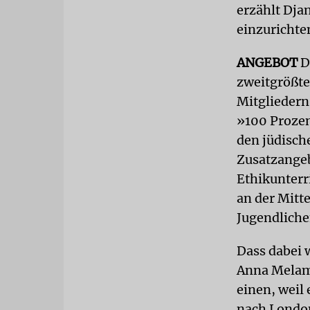
erzählt Dja
einzurichte
ANGEBOT
D
zweitgrößte
Mitgliedern 
»100 Prozen
den jüdische
Zusatzangeb
Ethikunterr
an der Mitt
Jugendliche
Dass dabei w
Anna Melame
einen, weil 
nach London