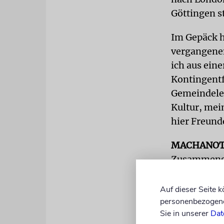
Göttingen s
Im Gepäck h
vergangenen
ich aus eine
Kontingentf
Gemeindeleb
Kultur, mei
hier Freund
MACHANO
Zusammengeh
gestärkt. »F
Schönes und
Auf dieser Seite 
in der Geme
personenbezogene 
Sie in unserer
Dat
eigenen Fam