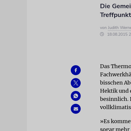
Die Gemein
Treffpunkt
von
Judith Wern
18.08.2015 2
Das Thermom
Fachwerkhäu
bisschen Abk
Hektik und 
besinnlich.
vollklimatis
»Es kommen
sogar mehr 