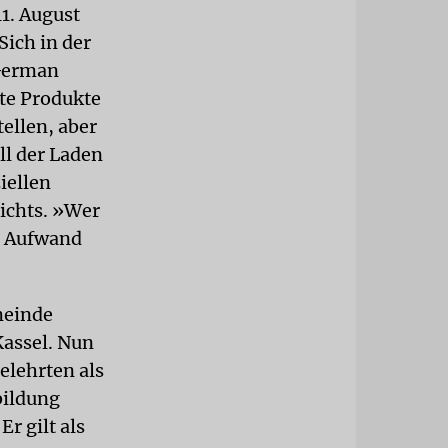
1. August
Sich in der
 German
te Produkte
ellen, aber
ll der Laden
iellen
ichts. »Wer
n Aufwand
meinde
Kassel. Nun
elehrten als
bildung
Er gilt als