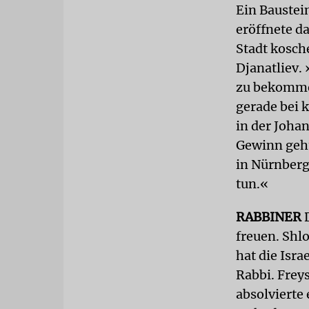
Ein Baustei
eröffnete d
Stadt kosch
Djanatliev.
zu bekommen
gerade bei k
in der Joha
Gewinn geht
in Nürnberg
tun.«
RABBINER
D
freuen. Shl
hat die Isr
Rabbi. Frey
absolvierte 