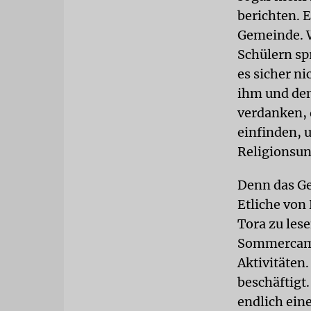
berichten. E
Gemeinde. W
Schülern spr
es sicher n
ihm und den
verdanken, 
einfinden, 
Religionsunt
Denn das Ge
Etliche von 
Tora zu lese
Sommercamp
Aktivitäten
beschäftigt
endlich ein