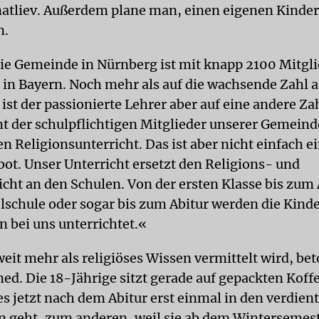
natliev. Außerdem plane man, einen eigenen Kinde
n.
ie Gemeinde in Nürnberg ist mit knapp 2100 Mitgli
 in Bayern. Noch mehr als auf die wachsende Zahl 
ist der passionierte Lehrer aber auf eine andere Zah
t der schulpflichtigen Mitglieder unserer Gemein
n Religionsunterricht. Das ist aber nicht einfach e
ot. Unser Unterricht ersetzt den Religions- und
icht an den Schulen. Von der ersten Klasse bis zum
elschule oder sogar bis zum Abitur werden die Kind
n bei uns unterrichtet.«
eit mehr als religiöses Wissen vermittelt wird, be
d. Die 18-Jährige sitzt gerade auf gepackten Kof
es jetzt nach dem Abitur erst einmal in den verdien
 geht, zum anderen, weil sie ab dem Wintersemest