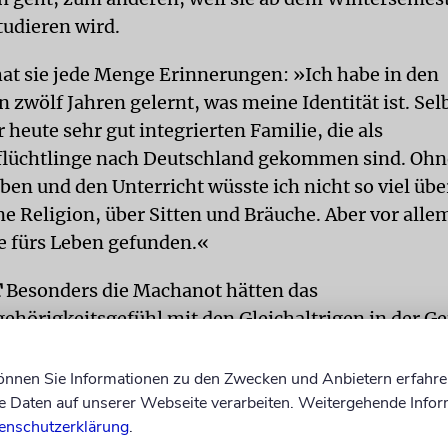
tudieren wird.
at sie jede Menge Erinnerungen: »Ich habe in den
 zwölf Jahren gelernt, was meine Identität ist. Se
r heute sehr gut integrierten Familie, die als
lüchtlinge nach Deutschland gekommen sind. Ohn
en und den Unterricht wüsste ich nicht so viel üb
ne Religion, über Sitten und Bräuche. Aber vor alle
e fürs Leben gefunden.«
T
Besonders die Machanot hätten das
örigkeitsgefühl mit den Gleichaltrigen in der G
ast mein ganzer Freundeskreis ist jüdisch. Das ist 
 Besonderes: Ohne die tollen Freizeitaktivitäten 
können Sie Informationen zu den Zwecken und Anbietern erfahre
inde hätte ich viele der Menschen, die mir jenseits
Daten auf unserer Webseite verarbeiten. Weitergehende Infor
enschutzerklärung
.
ilie nahestehen, wahrscheinlich gar nicht kennen