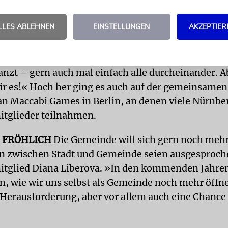
in Freizeitparks, zusammen ins Kino gehen oder e
LLES ABLEHNEN
EINSTELLUNGEN
AKZEPTIER
n die Eisdiele – Anna schwärmt von der ausgelas
Das mag auf Außenstehende ein bisschen so wirken
ronisch hyperaktiv. Es wird gelacht, gesungen und a
anzt – gern auch mal einfach alle durcheinander. 
r es!« Hoch her ging es auch auf der gemeinsamen
n Maccabi Games in Berlin, an denen viele Nürnbe
tglieder teilnahmen.
 FRÖHLICH
Die Gemeinde will sich gern noch mehr
 zwischen Stadt und Gemeinde seien ausgesproche
glied Diana Liberova. »In den kommenden Jahren
, wie wir uns selbst als Gemeinde noch mehr öffn
e Herausforderung, aber vor allem auch eine Chance 