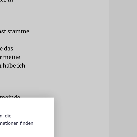
lbst stamme
e das
er meine
m habe ich
emeinde
etwas
und Angebote
n, die
 meiner
mationen finden
gelernt.«