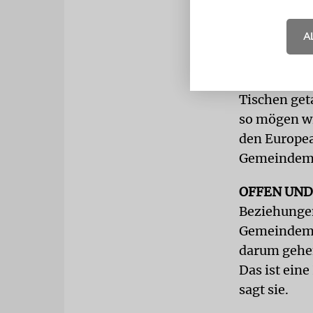
Ob Besuche 
A
gemeinsam i
Stimmung. »
wir alle ch
Tischen get
so mögen wi
den Europea
Gemeindemi
OFFEN UND
Beziehungen
Gemeindemit
darum gehen
Das ist ein
sagt sie.