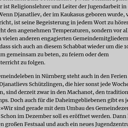
r ist Religionslehrer und Leiter der Jugendarbeit in
enn Djanatliev, der im Kaukasus geboren wurde, 
icht, ist seine Begeisterung in jedem Wort zu hören
icht den angenehmen Temperaturen, sondern vor a
 vielen anderen engagierten Gemeindemitgliedern
dass sich auch an diesem Schabbat wieder um die 
um gemeinsam zu beten, zu feiern oder dem
erricht zu folgen.
meindeleben in Nürnberg steht auch in den Ferien n
Djanatlievs Schützlingen, die hier sonst jede Woche
n, sind derzeit zwar in den Machanot, den traditio
s. Doch auch für die Daheimgebliebenen gibt es 
. »Wir sind gerade mit dem Umbau des Gemeindez
. Schon im Dezember soll es eröffnet werden. Dann
en großen Festsaal und auch ein neues Jugendzent