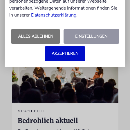
personenbezogene Daten auf unserer Webseite
jüdischer Geschichte gegraben. Erst mit dem
verarbeiten. Weitergehende Informationen finden Sie
Bagger, dann von Hand
in unserer
Datenschutzerklärung
.
von Katrin Richter
05.08.2026
ALLES ABLEHNEN
EINSTELLUNGEN
AKZEPTIEREN
GESCHICHTE
Bedrohlich aktuell