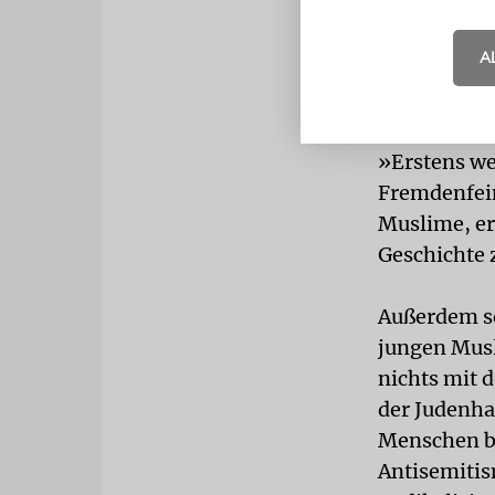
gegen ihn a
A
FREMDENF
Bevölkerun
geht«, beto
»Erstens we
Fremdenfein
Muslime, er
Geschichte 
Außerdem se
jungen Musl
nichts mit 
der Judenha
Menschen be
Antisemitis