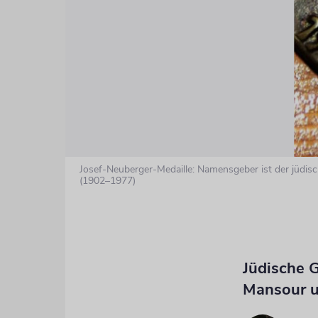
Josef-Neuberger-Medaille: Namensgeber ist der jüdis
(1902–1977)
Jüdische 
Mansour 