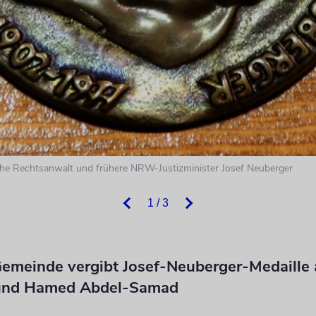
che Rechtsanwalt und frühere NRW-Justizminister Josef Neuberger
1 / 3
Gemeinde vergibt Josef-Neuberger-Medaill
und Hamed Abdel-Samad