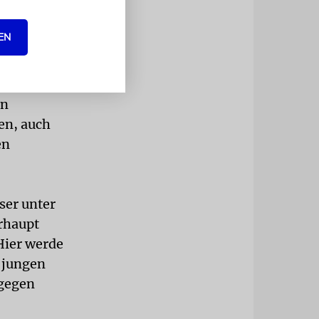
EN
e
emitismus
lgemeinen.
en
en, auch
en
ser unter
erhaupt
Hier werde
r jungen
 gegen