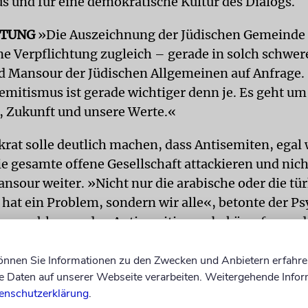
 und für eine demokratische Kultur des Dialogs.
HTUNG
»Die Auszeichnung der Jüdischen Gemeinde i
ne Verpflichtung zugleich – gerade in solch schwer
 Mansour der Jüdischen Allgemeinen auf Anfrage
emitismus ist gerade wichtiger denn je. Es geht um
 Zukunft und unsere Werte.«
rat solle deutlich machen, dass Antisemiten, egal
e gesamte offene Gesellschaft attackieren und nich
ansour weiter. »Nicht nur die arabische oder die tü
at ein Problem, sondern wir alle«, betonte der Ps
n geschlossen den Antisemitismus bekämpfen und
ls Sohn eines Imams in Ägypten geborene Hamed 
können Sie Informationen zu den Zwecken und Anbietern erfahre
 Jahren in Deutschland. Nach der Veröffentlichung 
Daten auf unserer Webseite verarbeiten. Weitergehende Infor
Buchs
Abschied vom Himmel
im Jahr 2009 wurde ei
enschutzerklärung
.