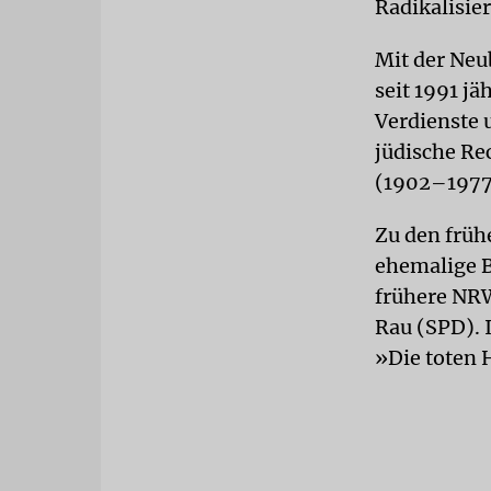
Radikalisie
Mit der Neu
seit 1991 jä
Verdienste 
jüdische Re
(1902–1977
Zu den früh
ehemalige B
frühere NRW
Rau (SPD). 
»Die toten 