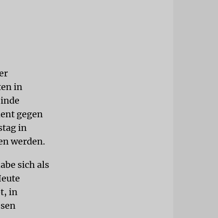
er
en in
einde
ment gegen
tag in
hen werden.
abe sich als
Heute
t, in
ösen