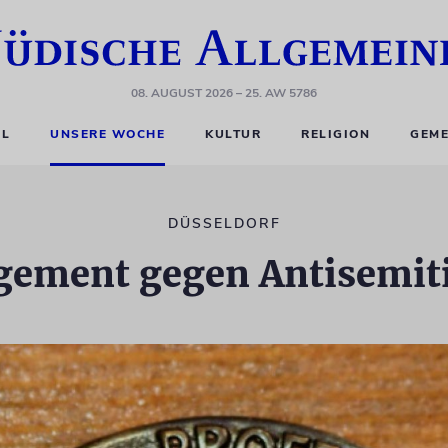
08. AUGUST 2026
– 25. AW 5786
EL
UNSERE WOCHE
KULTUR
RELIGION
GEME
DÜSSELDORF
gement gegen Antisemit