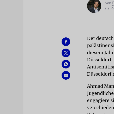
von
P
05
Der deutsc
palästinens
diesem Jahr
Düsseldorf.
Antisemitis
Düsseldorf 
Ahmad Manso
Jugendliche
engagiere si
verschieden