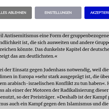
usgesprochen.
LLES ABLEHNEN
EINSTELLUNGEN
AKZEPTIER
EINDLICHKEIT
»Muslime sollten die engagiertest
gsgruppe sein, wenn es um den Kampf gegen Antis
nt Abdel-Samad Im Gespräch mit der Jüdischen Al
il Antisemitismus eine Form der gruppenbezogen
dlichkeit ist, die sich ausweiten und andere Grupp
reichen könnte. Das dunkelste Kapitel der deutsch
zeigt das am deutlichsten.«
i der Einsatz gegen Judenhass notwendig, weil die
imen in Europa »sehr stark ausgeprägt ist, die üb
dem arabisch-israelischen Konflikt zu tun haben«. 
ss als einer der Motoren der Radikalisierung diese
nutzt, so der Preisträger. »Deshalb ist der Kampf
mus auch ein Kampf gegen den Islamismus und die