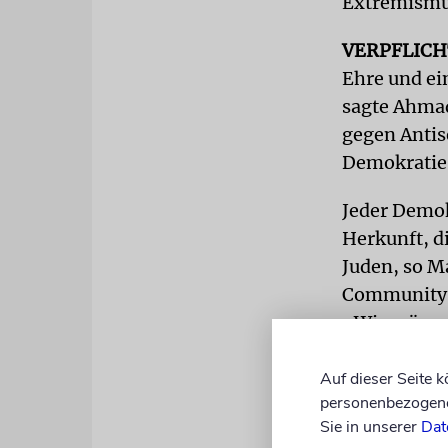
Extremismus
VERPFLIC
Ehre und ei
sagte Ahmad
gegen Antis
Demokratie,
Jeder Demok
Herkunft, di
Juden, so M
Community h
»Wir müsse
Der 1972 a
Auf dieser Seite 
lebt seit 20
personenbezogene 
kritischen 
Sie in unserer
Dat