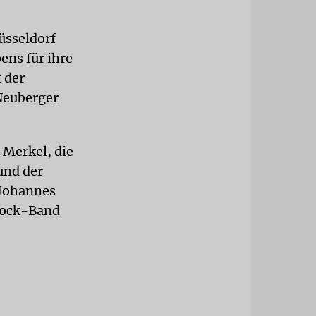
üsseldorf
ens für ihre
 der
Neuberger
 Merkel, die
und der
 Johannes
rock-Band