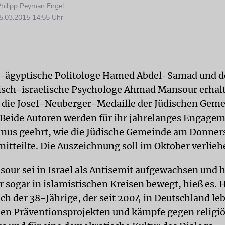
hilipp Peyman Engel
.03.2015 14:55 Uhr
h-ägyptische Politologe Hamed Abdel-Samad und d
isch-israelische Psychologe Ahmad Mansour erhalt
 die Josef-Neuberger-Medaille der Jüdischen Gem
 Beide Autoren werden für ihr jahrelanges Engage
mus geehrt, wie die Jüdische Gemeinde am Donners
mitteilte. Die Auszeichnung soll im Oktober verlie
ur sei in Israel als Antisemit aufgewachsen und h
r sogar in islamistischen Kreisen bewegt, hieß es. 
ch der 38-Jährige, der seit 2004 in Deutschland leb
en Präventionsprojekten und kämpfe gegen religi