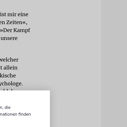
st mir eine
en Zeiten«,
. »Der Kampf
 unsere
 welcher
t allein
rkische
ychologe.
 ablehnen.«
Abdel-Samad
n, die
seines
mationen finden
ne Fatwa