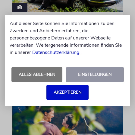
PORTRÄT
Auf dieser Seite können Sie Informationen zu den
Stil auf Rädern
Zwecken und Anbietern erfahren, die
personenbezogene Daten auf unserer Webseite
Der Swing-Musiker Andrej Hermlin sammelt
verarbeiten. Weitergehende Informationen finden Sie
Oldtimer – und fährt sie, statt sie nur in der
in unserer
Datenschutzerklärung
.
Garage zu bewundern. Ein Besuch in Pankow
von Imanuel Marcus
ALLES ABLEHNEN
EINSTELLUNGEN
06.08.2026
AKZEPTIEREN