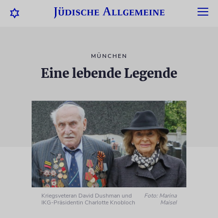
MÜNCHEN
Eine lebende Legende
Kriegsveteran David Dushman und
Foto: Marina
IKG-Präsidentin Charlotte Knobloch
Maisel