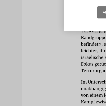
Der Kampf g
A
zur massive
schlimmste
Vorwurf geg
Randgruppen
befindet«, 
leichter, ih
israelische 
Fokus gerüc
Terrororgan
Im Untersch
unabhängig 
von einem l
Kampf zwisc