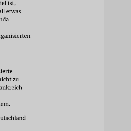
l ist,
all etwas
anda
rganisierten
ierte
icht zu
rankreich
lem.
eutschland
e