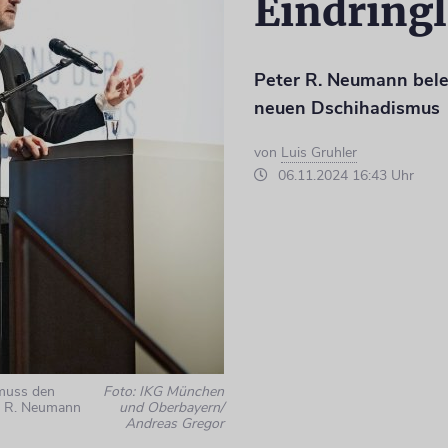
Eindring
Peter R. Neumann bele
neuen Dschihadismus
von
Luis Gruhler
06.11.2024 16:43 Uhr
 muss den
Foto: IKG München
r R. Neumann
und Oberbayern/
Andreas Gregor