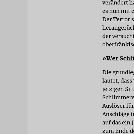
verändert h
es nun mit 
Der Terror 
herangerück
der versuch
oberfränkis
»Wer Schli
Die grundle
lautet, dass
jetzigen Si
Schlimmeres
Auslöser für
Anschläge i
auf das ein 
zum Ende de