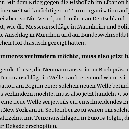
at. Mit dem Krieg gegen die Hisbollah im Libanon h
einer weit wirkmächtigeren Terrororganisation a
sei aber, so Nir-Vered, auch näher an Deutschland
t, wie die Messeranschläge in Mannheim und Sol
te Anschlag in München und auf Bundeswehrsolda
chen Hof drastisch gezeigt hätten.
mmeres verhindern möchte, muss also jetzt 
gende These, die Neumann aus seinem Buch präsen
 Terroranschläge in Wellen auftreten und wir uns in
tuation am Beginn einer solchen neuen Welle befin
 verhindern möchte, muss also jetzt handeln«, s
 eine neue Welle sei jeweils ein einschneidendes Er
n New York am 11. September 2001 waren ein solche
Jahrzehnt mit Terroranschlägen in Europa folgte, di
r Dekade erschöpften.