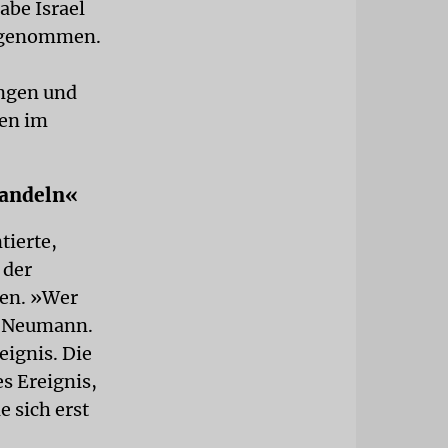
abe Israel
ufgenommen.
ingen und
ten im
handeln«
tierte,
 der
den. »Wer
o Neumann.
eignis. Die
s Ereignis,
e sich erst