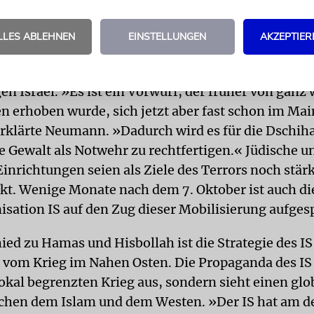
egen Israel liefere den Terroristen ein starkes »F
LLES ABLEHNEN
EINSTELLUNGEN
AKZEPTIER
n Mobilisierung, insbesondere auch im Internet fü
n Entwicklung gehöre dabei der omnipräsente Gen
en Israel. »Es ist ein Vorwurf, der früher von ganz
 erhoben wurde, sich jetzt aber fast schon im Ma
erklärte Neumann. »Dadurch wird es für die Dschih
re Gewalt als Notwehr zu rechtfertigen.« Jüdische u
Einrichtungen seien als Ziele des Terrors noch stär
kt. Wenige Monate nach dem 7. Oktober ist auch di
isation IS auf den Zug dieser Mobilisierung aufge
ied zu Hamas und Hisbollah ist die Strategie des IS
vom Krieg im Nahen Osten. Die Propaganda des IS 
okal begrenzten Krieg aus, sondern sieht einen glo
hen dem Islam und dem Westen. »Der IS hat am de