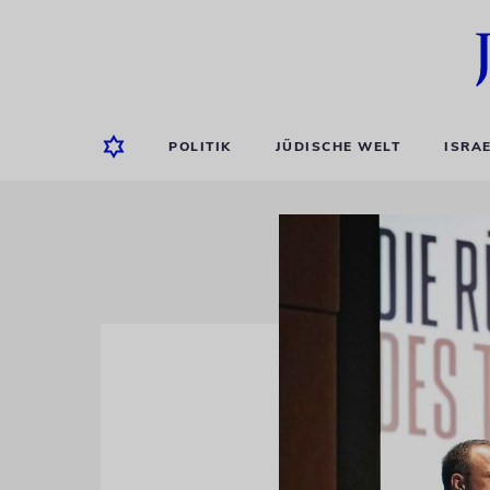
POLITIK
JÜDISCHE WELT
ISRA