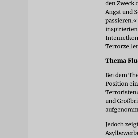
den Zweck d
Angst und S
passieren.«
inspirierten
Internetkom
Terrorzelle
Thema Flu
Bei dem The
Position ei
Terroristen
und Großbri
aufgenomme
Jedoch zeig
Asylbewerbe