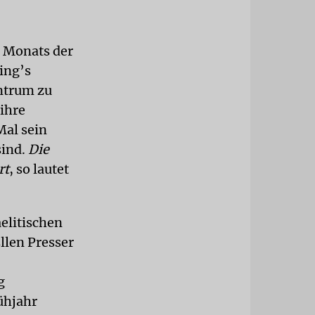
n Monats der
ing’s
ntrum zu
 ihre
Mal sein
sind.
Die
rt
, so lautet
elitischen
len Presser
g
ühjahr