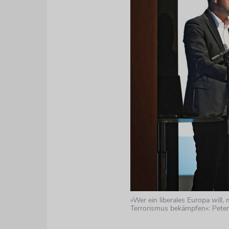
»Wer ein liberales Europa will,
Terrorismus bekämpfen«: Pete