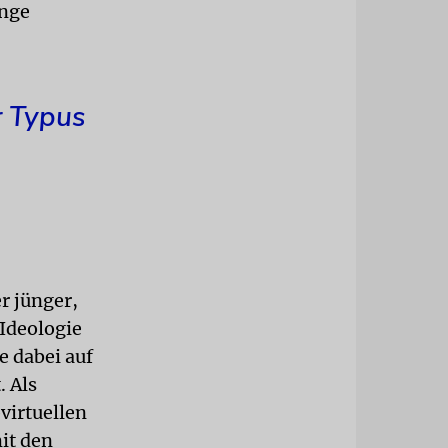
inge
r Typus
r jünger,
 Ideologie
e dabei auf
. Als
virtuellen
it den