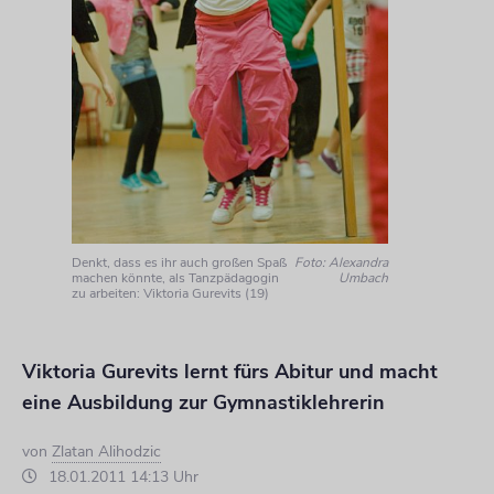
Denkt, dass es ihr auch großen Spaß
Foto: Alexandra
machen könnte, als Tanzpädagogin
Umbach
zu arbeiten: Viktoria Gurevits (19)
Viktoria Gurevits lernt fürs Abitur und macht
eine Ausbildung zur Gymnastiklehrerin
von
Zlatan Alihodzic
18.01.2011 14:13 Uhr