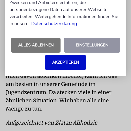
Zwecken und Anbietern erfahren, die
Ich habe schon mit dem Leiter unseres
personenbezogene Daten auf unserer Webseite
Jugendzentrums gesprochen. Er wird mich
verarbeiten. Weitergehende Informationen finden Sie
den Jugendleitern von Hamburg und Berlin
in unserer
Datenschutzerklärung
.
vorstellen, damit ich mit denen schon mal in
Kontakt bin.
ALLES ABLEHNEN
EINSTELLUNGEN
Diese große Veränderung und der Umzug
bedeuten gerade noch etwas mehr Stress für
AKZEPTIEREN
mich, als ich ohnehin schon habe. Wenn ich
mich davon ablenken möchte, kann ich das
am besten in unserer Gemeinde im
Jugendzentrum. Da stecken viele in einer
ähnlichen Situation. Wir haben alle eine
Menge zu tun.
Aufgezeichnet von Zlatan Alihodzic