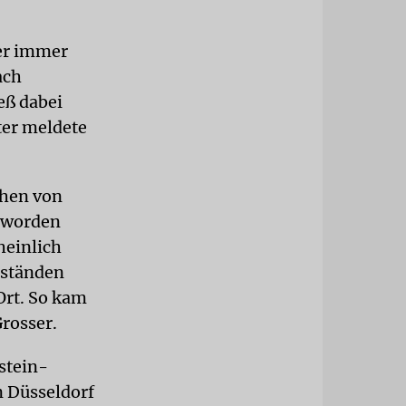
er immer
ach
eß dabei
ter meldete
chen von
 worden
heinlich
nständen
Ort. So kam
rosser.
stein-
 Düsseldorf