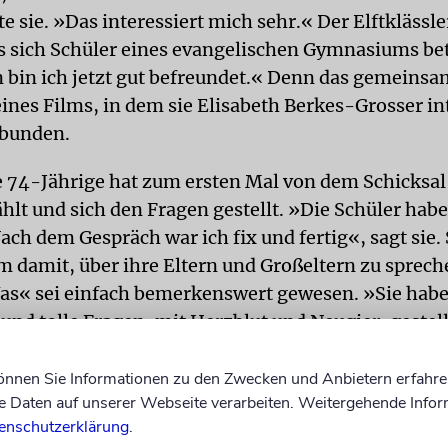
te sie. »Das interessiert mich sehr.« Der Elftklässle
s sich Schüler eines evangelischen Gymnasiums bet
 bin ich jetzt gut befreundet.« Denn das gemeins
eines Films, in dem sie Elisabeth Berkes-Grosser i
rbunden.
e 74-Jährige hat zum ersten Mal von dem Schicksal
ählt und sich den Fragen gestellt. »Die Schüler hab
ach dem Gespräch war ich fix und fertig«, sagt sie.
m damit, über ihre Eltern und Großeltern zu sprech
s« sei einfach bemerkenswert gewesen. »Sie hab
 und tolle Fragen, mit Herzblut und Neugier, gestell
chte ich, dass das doch keine 15- oder 16-Jährigen
ie mir vor.«
können Sie Informationen zu den Zwecken und Anbietern erfahre
Daten auf unserer Webseite verarbeiten. Weitergehende Infor
war beispielsweise, wie sie damit umgehen würde, 
enschutzerklärung
.