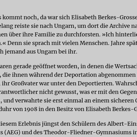
 kommt noch, da war sich Elisabeth Berkes-Gross
elang reiste sie nach Ungarn, um dort die Archive n
en über ihre Familie zu durchforsten. »Ich hinterli
.« Denn sie sprach mit vielen Menschen. Jahre spä
ch jemand aus Ungarn bei ihr.
waren gerade geöffnet worden, in denen die Wertsa
n, die ihnen während der Deportation abgenommen
 ihr Großvater war unter den Deportierten. Wahrsc
rantwortlicher nicht gewusst, was er mit den Gege
, und verwahrte sie erst einmal an einem sicheren 
uhr von 1908 in den Besitz von Elisabeth Berkes-G
 diesem Erlebnis jüngst den Schülern des Albert-Ein
 (AEG) und des Theodor-Fliedner-Gymnasiums in