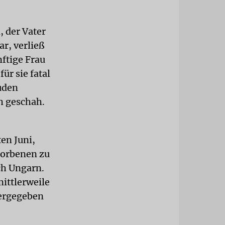
, der Vater
ar, verließ
ftige Frau
ür sie fatal
uden
h geschah.
en Juni,
torbenen zu
ch Ungarn.
ittlerweile
tergegeben