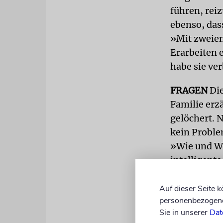
führen, reiz
ebenso, das
»Mit zweien
Erarbeiten 
habe sie ve
FRAGEN
Di
Familie erz
gelöchert. N
kein Proble
»Wie und Wa
intelligente
Manchmal da
reif kamen s
Auf dieser Seite 
personenbezogene 
Eine Frage 
Sie in unserer
Dat