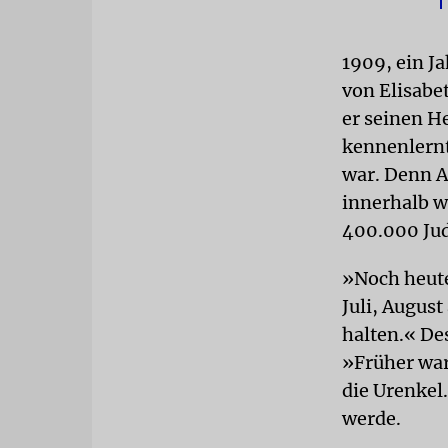
1909, ein Ja
von Elisabet
er seinen H
kennenlernt
war. Denn A
innerhalb w
400.000 Jud
»Noch heute
Juli, Augus
halten.« De
»Früher war
die Urenkel
werde.