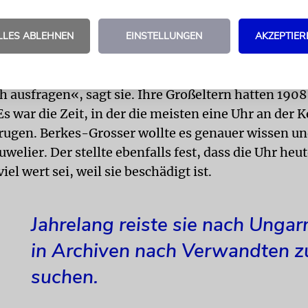
ss die Nachbarn aus einer Nazifamilie stammen. »Da
 Antwort parat: Sie können doch nichts dafür, ich 
LLES ABLEHNEN
EINSTELLUNGEN
AKZEPTIER
 übel nehmen.«
für sie gewesen, dass sie keinen Vortrag hält. »Die 
 ausfragen«, sagt sie. Ihre Großeltern hatten 1908
Es war die Zeit, in der die meisten eine Uhr an der 
trugen. Berkes-Grosser wollte es genauer wissen un
welier. Der stellte ebenfalls fest, dass die Uhr heut
iel wert sei, weil sie beschädigt ist.
Jahrelang reiste sie nach Ungar
in Archiven nach Verwandten z
suchen.