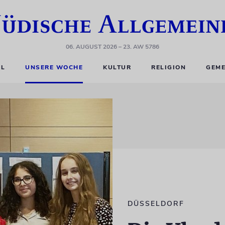
06. AUGUST 2026
– 23. AW 5786
EL
UNSERE WOCHE
KULTUR
RELIGION
GEME
DÜSSELDORF