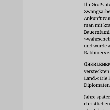
Ihr Großvat
Zwangsarbei
Ankunft wur
man mit kra
Bauernfamili
»wahrschein
und wurde a
Rabbiners z
ÜBERLEBE
versteckten
Land.« Die 
Diplomaten 
Jahre später
christlichen