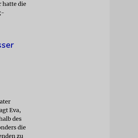
 hatte die
g-
sser
ater
agt Eva,
halb des
onders die
benden zu