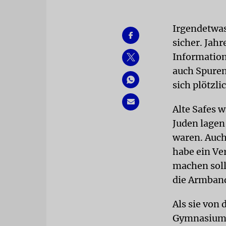
Irgendetwas
sicher. Jahr
Information
auch Spuren
sich plötzli
Alte Safes 
Juden lage
waren. Auch
habe ein Ve
machen soll
die Armband
Als sie von
Gymnasiums