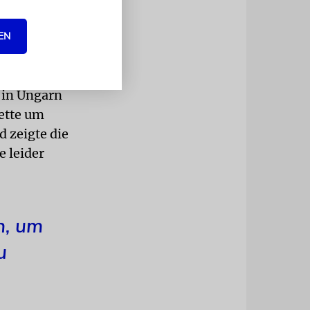
 hatte ich
würde es
EN
Schüler
 in Ungarn
Kette um
d zeigte die
e leider
n, um
u