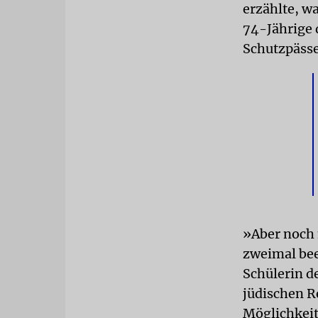
erzählte, w
74-Jährige 
Schutzpässe
»Aber noch 
zweimal bee
Schülerin d
jüdischen Re
Möglichkeit