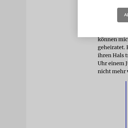
erfahre, da
schnell eine
A
ihnen nicht
Wichtig sei 
können mich
geheiratet. 
ihren Hals 
Uhr einem Ju
nicht mehr v