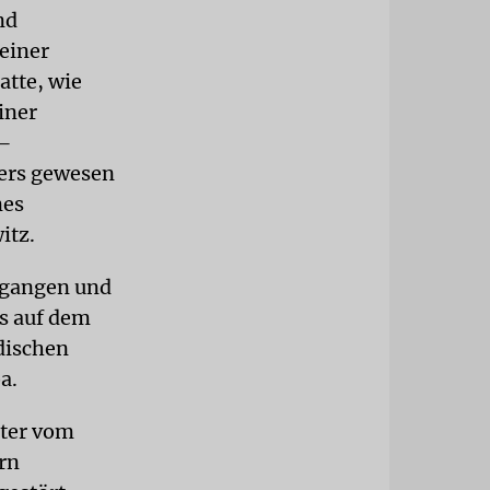
nd
einer
atte, wie
iner
 –
gers gewesen
nes
itz.
gegangen und
ls auf dem
dischen
a.
ater vom
arn