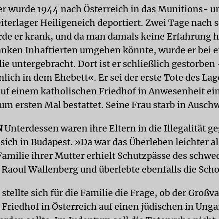
er wurde 1944 nach Österreich in das Munitions- u
terlager Heiligeneich deportiert. Zwei Tage nach s
de er krank, und da man damals keine Erfahrung h
nken Inhaftierten umgehen könnte, wurde er bei e
e untergebracht. Dort ist er schließlich gestorben
lich in dem Ehebett«. Er sei der erste Tote des La
uf einem katholischen Friedhof in Anwesenheit ei
um ersten Mal bestattet. Seine Frau starb in Auschw
N
Unterdessen waren ihre Eltern in die Illegalität 
 sich in Budapest. »Da war das Überleben leichter a
Familie ihrer Mutter erhielt Schutzpässe des schwe
Raoul Wallenberg und überlebte ebenfalls die Scho
 stellte sich für die Familie die Frage, ob der Großv
 Friedhof in Österreich auf einen jüdischen in Ung