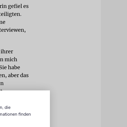
rin gefiel es
eiligten.
ame
nterviewen,
 ihrer
en mich
 Sie habe
en, aber das
en
t.
 sind, so
n, die
mationen finden
wenn sie