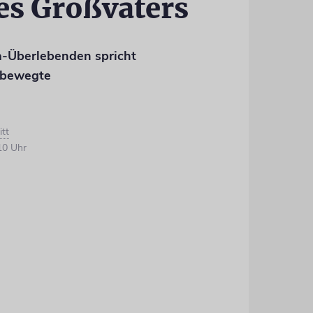
es Großvaters
a-Überlebenden spricht
e bewegte
itt
10 Uhr