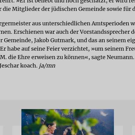
hrt. »Er ist beliebt und hoch geschätzt, er wird re
r die Mitglieder der jüdischen Gemeinde sowie für d
rgermeister aus unterschiedlichen Amtsperioden 
en. Erschienen war auch der Vorstandssprecher d
 Gemeinde, Jakob Gutmark, und das an seinem eig
 Er habe auf seine Feier verzichtet, »um seinem Fr
M. die Ehre erweisen zu können«, sagte Neumann.
Jeschar koach.
ja/mn