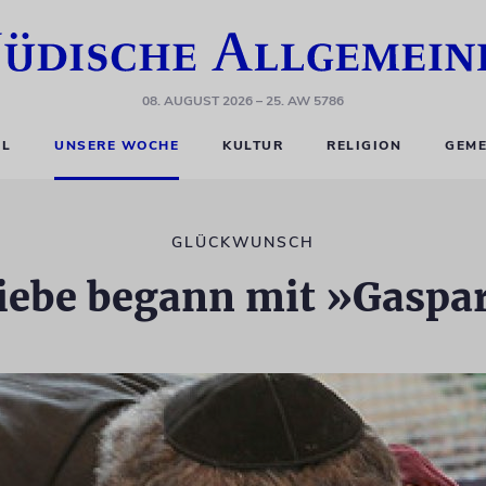
08. AUGUST 2026
– 25. AW 5786
EL
UNSERE WOCHE
KULTUR
RELIGION
GEME
GLÜCKWUNSCH
Liebe begann mit »Gaspa