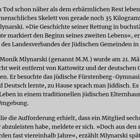
Tod schon näher als dem erbärmlichen Rest leben
menschliches Skelett von gerade noch 35 Kilogra
lynarski. »Die Geschichte seiner Rettung in buchst
ute markiert den Beginn seines zweiten Lebens«, er
 des Landesverbandes der Jüdischen Gemeinden in
Monik Mlynarski (genannt M.M.) wurde am 21. Mär
ht weit entfernt von Kattowitz und der deutschen 
en. Er besuchte das jüdische Fürstenberg-Gymnas
d Deutsch lernte, zu Hause sprach man Jiddisch. Es
Leben in einem traditionellen jüdischen Elternhaus
Umgebung.
lie die Aufforderung erhielt, dass ein Mitglied se
r abzuleisten habe, meldete er sich. »Doch aus den 
en fast viereinhalb Jahre«, erzählt Mlynarski spä