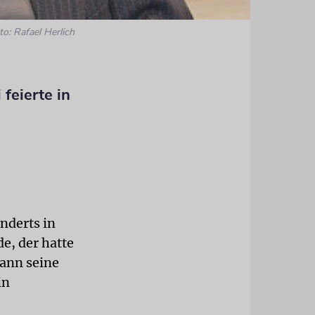
to: Rafael Herlich
feierte in
nderts in
, der hatte
ann seine
in