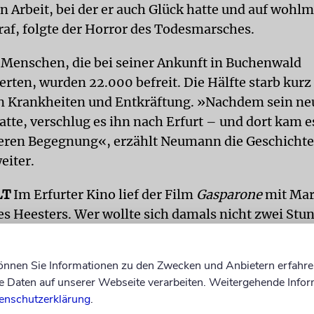
n Arbeit, bei der er auch Glück hatte und auf wohl
af, folgte der Horror des Todesmarsches.
Menschen, die bei seiner Ankunft in Buchenwald
erten, wurden 22.000 befreit. Die Hälfte starb kurz
n Krankheiten und Entkräftung. »Nachdem sein ne
tte, verschlug es ihn nach Erfurt – und dort kam e
eren Begegnung«, erzählt Neumann die Geschichte
eiter.
LT
Im Erfurter Kino lief der Film
Gasparone
mit Mar
s Heesters. Wer wollte sich damals nicht zwei Stun
elt inmitten der Trümmer entführen lassen? Mlyn
ehrten Karten ergattert. Als er in der langen Schla
können Sie Informationen zu den Zwecken und Anbietern erfahre
inter sich eine junge Frau schluchzen hörte, weil s
Daten auf unserer Webseite verarbeiten. Weitergehende Infor
, überließ er ihr seine eigene. Den Film sah Monik 
enschutzerklärung
.
t – aber dafür hatte er die Frau seines Lebens gefu