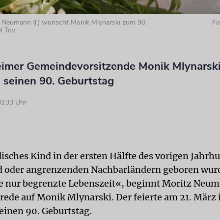
z Neumann (l.) wunscht Monik Mlynarski zum 90.
Fo
 Tov.
imer Gemeindevorsitzende Monik Mlynarski 
 seinen 90. Geburtstag
0:33 Uhr
isches Kind in der ersten Hälfte des vorigen Jahrhu
 oder angrenzenden Nachbarländern geboren wurde
e nur begrenzte Lebenszeit«, beginnt Moritz Neum
rede auf Monik Mlynarski. Der feierte am 21. März 
einen 90. Geburtstag.