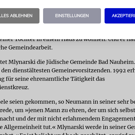
ne Ehe, die 65 Jahre dauerte. Es war für M. M. der
LLES ABLEHNEN
EINSTELLUNGEN
AKZEPTIER
s Lebens, als seine geliebte Frau vor drei Jahren st
erwunden hab er den Verlust noch nicht. Aber er 
seiner Tochter in einem Haus zu wohnen. Und er hat
che Gemeindearbeit.
eitet Mlynarski die Jüdische Gemeinde Bad Nauheim
u den dienstältesten Gemeinevorsitzenden. 1992 erhi
 für seine ehrenamtliche Tätigkeit das
ienstkreuz.
ele seien gekommen, so Neumann in seiner sehr 
rede, um »jenen Mann zu ehren, der um sich selbst 
macht und der mit nicht erlahmendem Engagement
die Allgemeinheit tut.« Mlynarski werde in seiner 