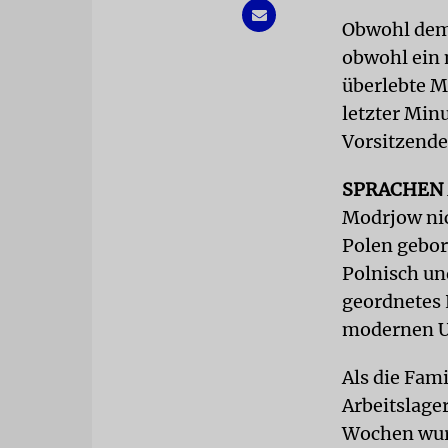
Obwohl dem 
obwohl ein 
überlebte M
letzter Min
Vorsitzende
SPRACHEN
Modrjow nic
Polen gebor
Polnisch un
geordnetes 
modernen 
Als die Fami
Arbeitslage
Wochen wurd