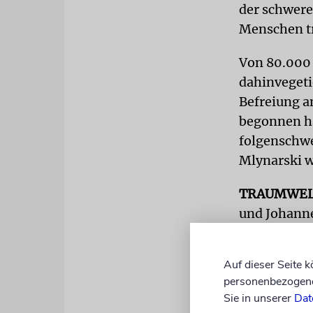
der schwere
Menschen tr
Von 80.000 
dahinvegeti
Befreiung a
begonnen ha
folgenschw
Mlynarski w
TRAUMWE
und Johanne
eine Traumw
eine der beg
Auf dieser Seite 
Wartenden h
personenbezogene 
Karte hatte
Sie in unserer
Dat
damals nich