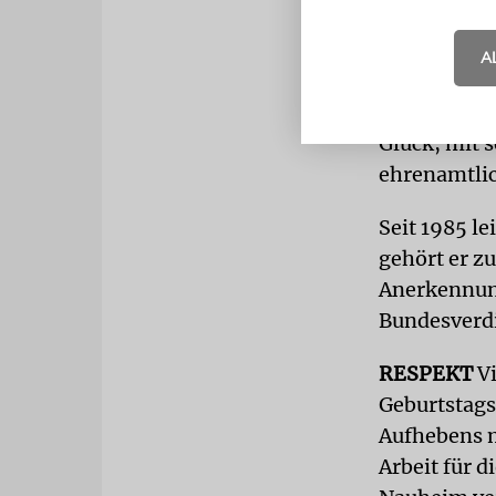
»Es wurde ei
A
Schlag seine
Neumann. Üb
Glück, mit 
ehrenamtli
Seit 1985 l
gehört er z
Anerkennung
Bundesverd
RESPEKT
Vi
Geburtstags
Aufhebens 
Arbeit für 