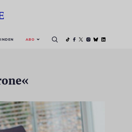
ABO
INDEN
rone«