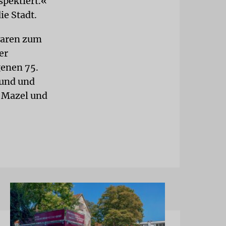
spektiert.«
ie Stadt.
waren zum
er
enen 75.
eund und
 Mazel und