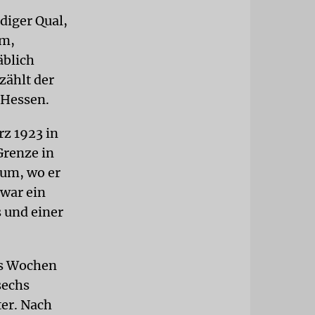
diger Qual,
mm,
äblich
zählt der
 Hessen.
z 1923 in
Grenze in
ium, wo er
 war ein
 und einer
chs Wochen
sechs
ter. Nach