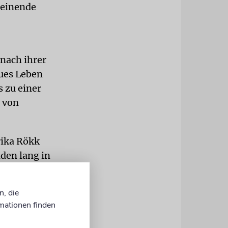
meinende
 nach ihrer
ues Leben
s zu einer
 von
ika Rökk
den lang in
arski hatte
nge der
n, die
ie keine
mationen finden
Mlynarski
nden.