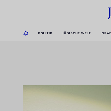
POLITIK
JÜDISCHE WELT
ISRA