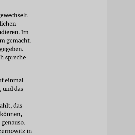
gewechselt.
tlichen
udieren. Im
lom gemacht.
 gegeben.
ch spreche
uf einmal
, und das
hlt, das
n können,
 genauso.
zernowitz in