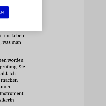
Wir sind
, dass sie
EN
s und kriege
at etwas mit
er die
it ins Leben
e, was man
mmen worden.
prüfung. Sie
ild. Ich
he machen
ommen.
m Instrument
sikerin