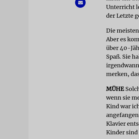
Unterricht l
der Letzte g
Die meisten
Aber es kom
über 40-Jäh
Spaß. Sie h
irgendwann 
merken, dass
MÜHE
Solch
wenn sie me
Kind war ich
angefangen,
Klavier ents
Kinder sind