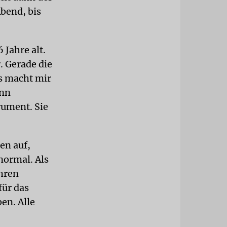
Abend, bis
 Jahre alt.
. Gerade die
s macht mir
ann
rument. Sie
en auf,
normal. Als
ahren
für das
en. Alle