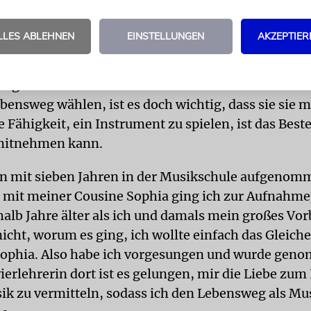
e Schüler und ich, wir haben ein gutes Verhältnis. 
ffe ich. Manchmal schimpfe ich auch, wenn ich sehe
LLES ABLEHNEN
EINSTELLUNGEN
AKZEPTIER
haben. Ich fühle mich dann beleidigt: Ich gebe alle
k. Für mich ist Kunst auch eine Lebensschule, sie h
ng zu tun. Auch wenn sicher nicht alle meine Schül
bensweg wählen, ist es doch wichtig, dass sie sie m
 Fähigkeit, ein Instrument zu spielen, ist das Best
mitnehmen kann.
bin mit sieben Jahren in der Musikschule aufgeno
it meiner Cousine Sophia ging ich zur Aufnahme
alb Jahre älter als ich und damals mein großes Vorb
nicht, worum es ging, ich wollte einfach das Gleic
Sophia. Also habe ich vorgesungen und wurde gen
ierlehrerin dort ist es gelungen, mir die Liebe zu
ik zu vermitteln, sodass ich den Lebensweg als Mu