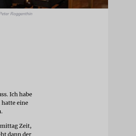
Peter Roggenthin
ss. Ich habe
 hatte eine
.
ittag Zeit,
ht dann der