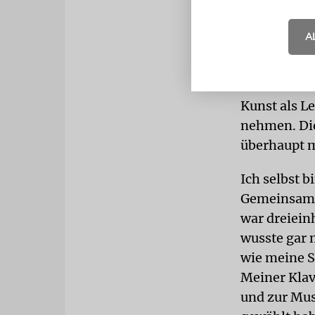
KUNST
Mein
Freunde, ho
A
nicht geübt 
nichts zurüc
Verantwortu
Kunst als Le
nehmen. Die
überhaupt 
Ich selbst 
Gemeinsam m
war dreieinh
wusste gar 
wie meine 
Meiner Klav
und zur Mus