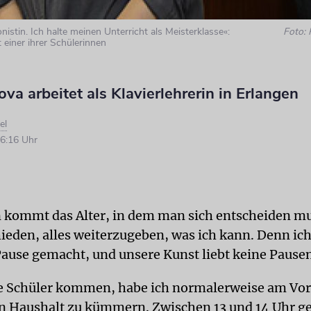
onistin. Ich halte meinen Unterricht als Meisterklasse«:
Foto: 
 einer ihrer Schülerinnen
ova arbeitet als Klavierlehrerin in Erlangen
el
6:16 Uhr
kommt das Alter, in dem man sich entscheiden mu
ieden, alles weiterzugeben, was ich kann. Denn ich
Pause gemacht, und unsere Kunst liebt keine Pausen
 Schüler kommen, habe ich normalerweise am Vorm
 Haushalt zu kümmern. Zwischen 13 und 14 Uhr ge