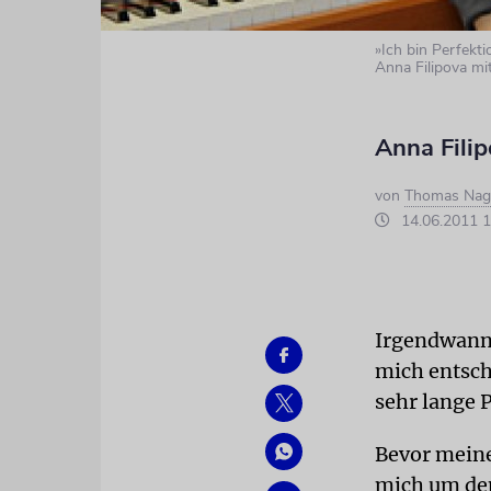
»Ich bin Perfekti
Anna Filipova mit
Anna Filip
von
Thomas Nag
14.06.2011 1
Irgendwann 
mich entsch
sehr lange 
Bevor meine
mich um den