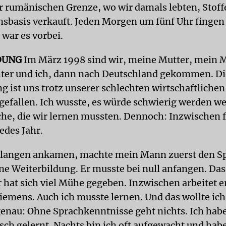
r rumänischen Grenze, wo wir damals lebten, Stoff
basis verkauft. Jeden Morgen um fünf Uhr fingen 
 war es vorbei.
DUNG
Im März 1998 sind wir, meine Mutter, mein 
ter und ich, dann nach Deutschland gekommen. Di
g ist uns trotz unserer schlechten wirtschaftlichen
t gefallen. Ich wusste, es würde schwierig werden w
he, die wir lernen mussten. Dennoch: Inzwischen f
edes Jahr.
Erlangen ankamen, machte mein Mann zuerst den S
ne Weiterbildung. Er musste bei null anfangen. Das
r hat sich viel Mühe gegeben. Inzwischen arbeitet er
Siemens. Auch ich musste lernen. Und das wollte ic
genau: Ohne Sprachkenntnisse geht nichts. Ich hab
sch gelernt. Nachts bin ich oft aufgewacht und hab