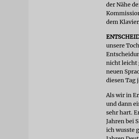
der Nähe de
Kommissions
dem Klavier
ENTSCHEI
unsere Toch
Entscheidun
nicht leich
neuen Sprac
diesen Tag j
Als wir in 
und dann ei
sehr hart. E
Jahren bei 
ich wusste 
Jahren Deut