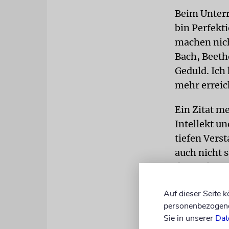
Beim Unterr
bin Perfekti
machen nich
Bach, Beeth
Geduld. Ich
mehr erreic
Ein Zitat m
Intellekt un
tiefen Verst
auch nicht s
die Seele ei
russische pi
Auf dieser Seite 
sondern mehr
personenbezogene 
Mensch ist 
Sie in unserer
Dat