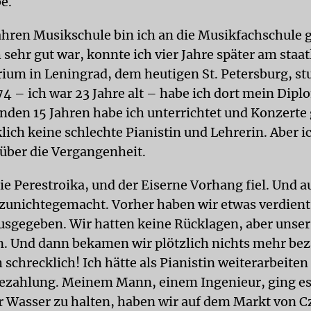
e.
ahren Musikschule bin ich an die Musikfachschule 
 sehr gut war, konnte ich vier Jahre später am staa
ium in Leningrad, dem heutigen St. Petersburg, st
 – ich war 23 Jahre alt – habe ich dort mein Dip
enden 15 Jahren habe ich unterrichtet und Konzerte
lich keine schlechte Pianistin und Lehrerin. Aber i
 über die Vergangenheit.
e Perestroika, und der Eiserne Vorhang fiel. Und a
 zunichtegemacht. Vorher haben wir etwas verdient
usgegeben. Wir hatten keine Rücklagen, aber unser
Und dann bekamen wir plötzlich nichts mehr beza
 schrecklich! Ich hätte als Pianistin weiterarbeite
ezahlung. Meinem Mann, einem Ingenieur, ging es
 Wasser zu halten, haben wir auf dem Markt von C