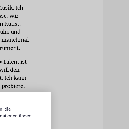
Musik. Ich
sse. Wir
n Kunst:
Mühe und
der manchmal
trument.
»Talent ist
will den
t. Ich kann
h probiere,
die
echnik,
n, die
besser. Der
mationen finden