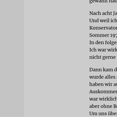
gewählt hab
Nach acht J
Und weil ich
Konservator
Sommer 1974
In den folg
Ich war wirk
nicht gerne
Dann kam di
wurde alles
haben wir a
Auskommen. 
war wirklich
aber ohne B
Um uns über