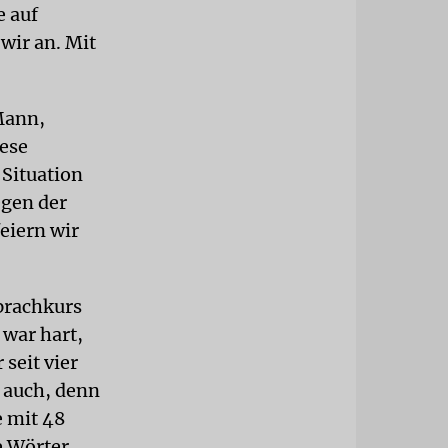
e auf
wir an. Mit
Mann,
ese
 Situation
egen der
eiern wir
prachkurs
 war hart,
 seit vier
h auch, denn
e mit 48
e Wörter