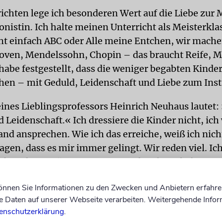
ichten lege ich besonderen Wert auf die Liebe zur 
onistin. Ich halte meinen Unterricht als Meisterkla
t einfach ABC oder Alle meine Entchen, wir mache
oven, Mendelssohn, Chopin – das braucht Reife, 
 habe festgestellt, dass die weniger begabten Kin
hen – mit Geduld, Leidenschaft und Liebe zum Ins
eines Lieblingsprofessors Heinrich Neuhaus lautet: 
d Leidenschaft.« Ich dressiere die Kinder nicht, ich 
and ansprechen. Wie ich das erreiche, weiß ich nich
agen, dass es mir immer gelingt. Wir reden viel. Ic
n bisschen zu öffnen. Das, was ich gelernt habe, ist 
anistische Schule. Ich lege nicht so viel Wert auf T
können Sie Informationen zu den Zwecken und Anbietern erfahre
 auf das Seelische: Technik ist gut, aber Seele ist 
Daten auf unserer Webseite verarbeiten. Weitergehende Infor
schließlich keine Maschine.
enschutzerklärung
.