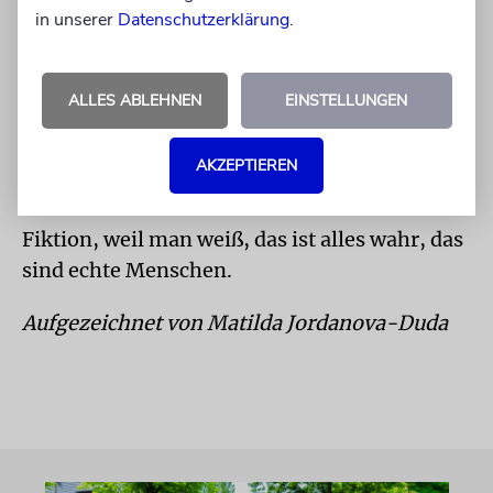
in unserer
Datenschutzerklärung
.
Beine stellen will. Der erste Teil entstand
1990, seitdem wurden immer weitere Folgen
gedreht. Das ist eine Saga geworden, man
ALLES ABLEHNEN
EINSTELLUNGEN
kann sich gar nicht losreißen: Prozesse,
Polizei, Brandstiftungen. Der Farmer ist
AKZEPTIEREN
schon tot, doch die Geschichte geht weiter mit
seinen Kindern. Die Doku ist dramatischer als
Fiktion, weil man weiß, das ist alles wahr, das
sind echte Menschen.
Aufgezeichnet von Matilda Jordanova-Duda