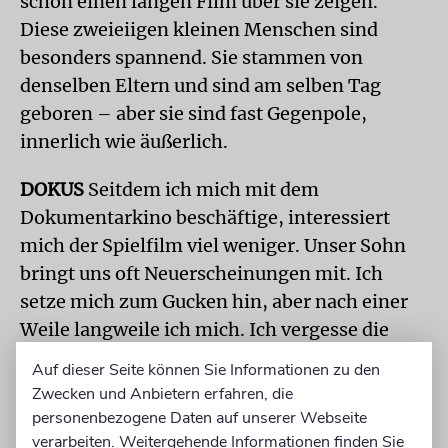
schon einen langen Film über sie zeigen.
Diese zweieiigen kleinen Menschen sind
besonders spannend. Sie stammen von
denselben Eltern und sind am selben Tag
geboren – aber sie sind fast Gegenpole,
innerlich wie äußerlich.
DOKUS
Seitdem ich mich mit dem
Dokumentarkino beschäftige, interessiert
mich der Spielfilm viel weniger. Unser Sohn
bringt uns oft Neuerscheinungen mit. Ich
setze mich zum Gucken hin, aber nach einer
Weile langweile ich mich. Ich vergesse die
Geschichten oft. Meine Dokus gehen mir
Auf dieser Seite können Sie Informationen zu den
hingegen nicht aus dem Kopf. Etwa Leschkin
Zwecken und Anbietern erfahren, die
lug, die Erzählung über einen Mann, der in
personenbezogene Daten auf unserer Webseite
der russischen Provinz eine Farm auf die
verarbeiten. Weitergehende Informationen finden Sie