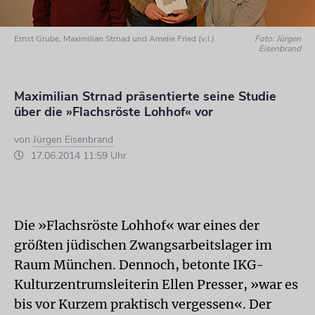
Ernst Grube, Maximilian Strnad und Amelie Fried (v.l.)
Foto: Jürgen
Eisenbrand
Maximilian Strnad präsentierte seine Studie
über die »Flachsröste Lohhof« vor
von
Jürgen Eisenbrand
17.06.2014 11:59 Uhr
Die »Flachsröste Lohhof« war eines der
größten jüdischen Zwangsarbeitslager im
Raum München. Dennoch, betonte IKG-
Kulturzentrumsleiterin Ellen Presser, »war es
bis vor Kurzem praktisch vergessen«. Der