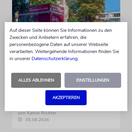
Auf dieser Seite können Sie Informationen zu den
Zwecken und Anbietern erfahren, die
personenbezogene Daten auf unserer Webseite
verarbeiten. Weitergehende Informationen finden Sie
ERFURT
in unserer
Datenschutzerklärung
.
Schicht um Schicht
Dort, wo eben noch Parkplätze waren, wird
ALLES ABLEHNEN
EINSTELLUNGEN
seit wenigen Tagen nach einem Stück
jüdischer Geschichte gegraben. Erst mit dem
Bagger, dann von Hand
AKZEPTIEREN
von Katrin Richter
05.08.2026