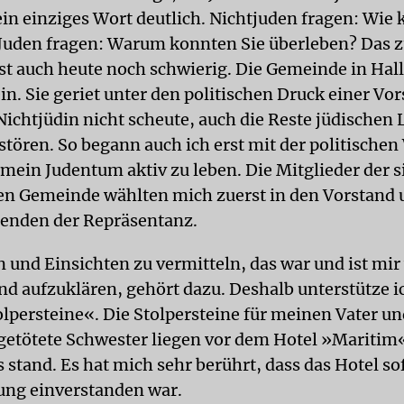
ein einziges Wort deutlich. Nichtjuden fragen: Wie 
Juden fragen: Warum konnten Sie überleben? Das 
ist auch heute noch schwierig. Die Gemeinde in Hal
in. Sie geriet unter den politischen Druck einer Vo
 Nichtjüdin nicht scheute, auch die Reste jüdischen 
rstören. So begann auch ich erst mit der politische
 mein Judentum aktiv zu leben. Die Mitglieder der s
n Gemeinde wählten mich zuerst in den Vorstand 
enden der Repräsentanz.
 und Einsichten zu vermitteln, das war und ist mir 
d aufzuklären, gehört dazu. Deshalb unterstütze i
olpersteine«. Die Stolpersteine für meinen Vater un
getötete Schwester liegen vor dem Hotel »Maritim
stand. Es hat mich sehr berührt, dass das Hotel so
ung einverstanden war.