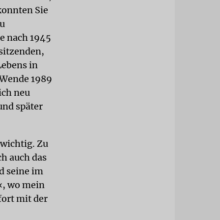
konnten Sie
zu
le nach 1945
rsitzenden,
Lebens in
n Wende 1989
ich neu
und später
wichtig. Zu
ch auch das
d seine im
«, wo mein
fort mit der