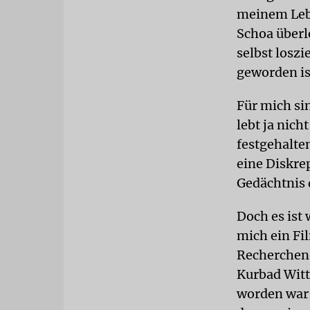
meinem Lebe
Schoa überle
selbst losz
geworden ist
Für mich si
lebt ja nic
festgehalten
eine Diskrep
Gedächtnis 
Doch es ist 
mich ein Fi
Recherchen 
Kurbad Witt
worden war: