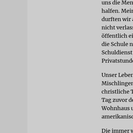
uns die Men
halfen. Mein
durften wir
nicht verlas
öffentlich 
die Schule 
Schuldienst
Privatstund
Unser Leben
Mischlingen
christliche 
Tag zuvor d
Wohnhaus un
amerikanisc
Die immer w