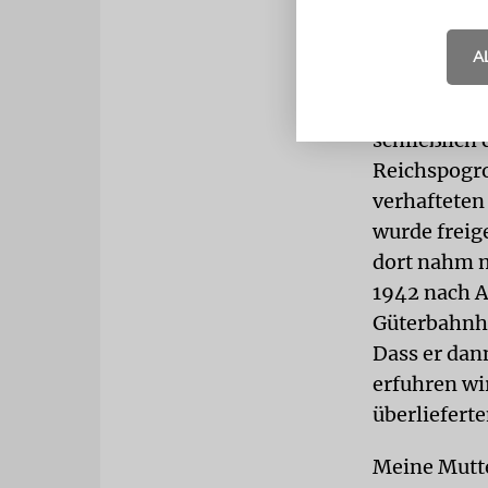
»Volljuden«
wurden als 
A
von den Naz
wir unseren
schließlich
Reichspogro
verhafteten
wurde freig
dort nahm m
1942 nach A
Güterbahnho
Dass er dan
erfuhren wir
überliefert
Meine Mutte