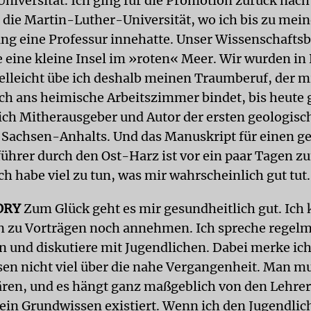
iversität. Ich ging für die Promotion zurück nach
n die Martin-Luther-Universität, wo ich bis zu mein
ng eine Professur innehatte. Unser Wissenschaftsb
e eine kleine Insel im »roten« Meer. Wir wurden in
ielleicht übe ich deshalb meinen Traumberuf, der 
ch ans heimische Arbeitszimmer bindet, bis heute 
ich Mitherausgeber und Autor der ersten geologisc
 Sachsen-Anhalts. Und das Manuskript für einen g
ührer durch den Ost-Harz ist vor ein paar Tagen z
h habe viel zu tun, was mir wahrscheinlich gut tut.
ORY
Zum Glück geht es mir gesundheitlich gut. Ich 
 zu Vorträgen noch annehmen. Ich spreche regelm
n und diskutiere mit Jugendlichen. Dabei merke ich
sen nicht viel über die nahe Vergangenheit. Man 
ären, und es hängt ganz maßgeblich von den Lehrer
ein Grundwissen existiert. Wenn ich den Jugendlic