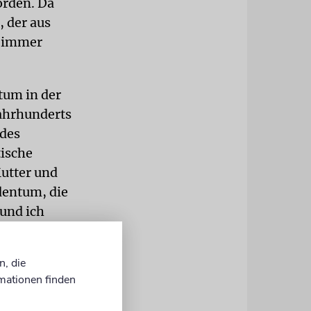
orden. Da
, der aus
h immer
tum in der
Jahrhunderts
ndes
tische
utter und
dentum, die
 und ich
erenden
n, die
mationen finden
als