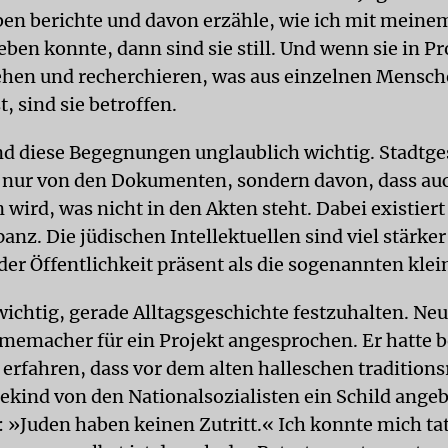
n berichte und davon erzähle, wie ich mit meinem
ben konnte, dann sind sie still. Und wenn sie in P
iehen und recherchieren, was aus einzelnen Mensc
, sind sie betroffen.
nd diese Begegnungen unglaublich wichtig. Stadtge
ht nur von den Dokumenten, sondern davon, dass au
 wird, was nicht in den Akten steht. Dabei existier
anz. Die jüdischen Intellektuellen sind viel stärke
der Öffentlichkeit präsent als die sogenannten klei
wichtig, gerade Alltagsgeschichte festzuhalten. Neu
lmemacher für ein Projekt angesprochen. Er hatte b
erfahren, dass vor dem alten halleschen tradition
ekind von den Nationalsozialisten ein Schild ange
 »Juden haben keinen Zutritt.« Ich konnte mich ta