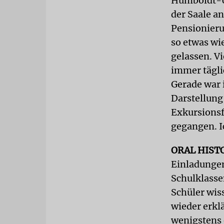
Humboldt-Un
der Saale a
Pensionieru
so etwas wi
gelassen. V
immer tägli
Gerade war 
Darstellung
Exkursionsf
gegangen. Ic
ORAL HIST
Einladungen
Schulklasse
Schüler wis
wieder erkl
wenigstens 