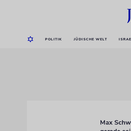
POLITIK
JÜDISCHE WELT
ISRA
Max Schwa