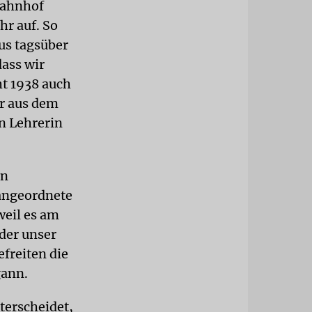
bahnhof
hr auf. So
us tagsüber
dass wir
ht 1938 auch
er aus dem
n Lehrerin
en
 angeordnete
weil es am
 der unser
freiten die
gann.
terscheidet,