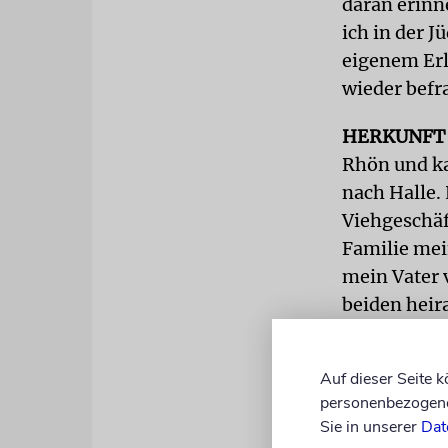
daran erinn
ich in der J
eigenem Erl
wieder befr
HERKUNFT
Rhön und ka
nach Halle.
Viehgeschäf
Familie mei
mein Vater 
beiden heir
geboren. Me
Jüdischen S
Auf dieser Seite 
verantwortl
personenbezogene 
Sie in unserer
Dat
Wir Kinder 