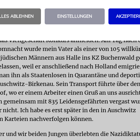
 – eine rein willkürliche Einstufung der Nazis, de
»Halbjuden« eingestuft. Das Judentum meiner Mut
LLES ABLEHNEN
EINSTELLUNGEN
AKZEPTIER
is aufgrund ihrer Rassegesetze nicht akzeptiert. 19
 Besitz, zunächst die Villa und den Grundbesitz, 19
 das Viehgeschäft Konkurs anmelden. Am Tag nach 
mnacht wurde mein Vater als einer von 105 willkür
 jüdischen Männern aus Halle ins KZ Buchenwald g
elassen, weil er anschließend nach Holland emigrie
an ihn als Staatenlosen in Quarantäne und deporti
uschwitz-Birkenau. Sein Transport führte über de
f, wo er einem Arbeiter einen Gruß an uns ausrich
n gemeinsam mit 835 Leidensgefährten vergast wu
 nicht. Ich habe es erst später in den in Auschwitz
en Karteien nachverfolgen können.
r und wir beiden Jungen überlebten die Nazidiktatu