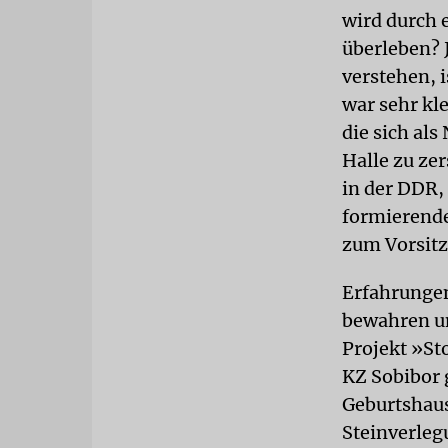
wird durch 
überleben? 
verstehen, 
war sehr kle
die sich als
Halle zu ze
in der DDR,
formierende
zum Vorsitz
Erfahrungen
bewahren un
Projekt »St
KZ Sobibor 
Geburtshaus 
Steinverleg