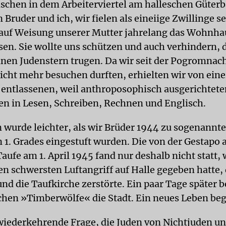
schen in dem Arbeiterviertel am halleschen Güter
 Bruder und ich, wir fielen als eineiige Zwillinge se
 auf Weisung unserer Mutter jahrelang das Wohnha
sen. Sie wollte uns schützen und auch verhindern, 
einen Judenstern trugen. Da wir seit der Pogromnac
nicht mehr besuchen durften, erhielten wir von ein
 entlassenen, weil anthroposophisch ausgerichtete
en in Lesen, Schreiben, Rechnen und Englisch.
 wurde leichter, als wir Brüder 1944 zu sogenannt
 1. Grades eingestuft wurden. Die von der Gestapo
Taufe am 1. April 1945 fand nur deshalb nicht statt, 
en schwersten Luftangriff auf Halle gegeben hatte,
d die Taufkirche zerstörte. Ein paar Tage später be
hen »Timberwölfe« die Stadt. Ein neues Leben be
iederkehrende Frage, die Juden von Nichtjuden un