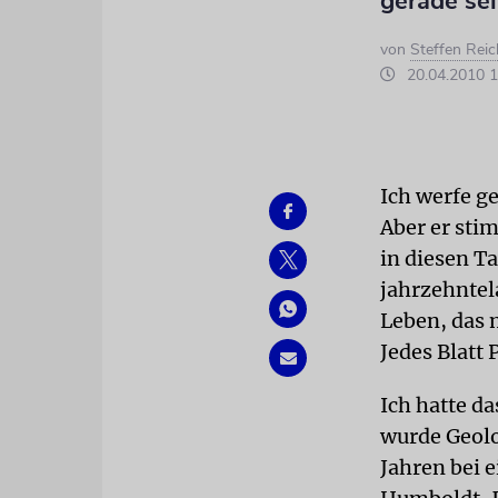
gerade sei
von
Steffen Reic
20.04.2010 1
Ich werfe g
Aber er sti
in diesen Ta
jahrzehntel
Leben, das 
Jedes Blatt 
Ich hatte d
wurde Geolo
Jahren bei 