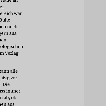
 Halle an
er
ereich war
 Ruhe
mich noch
gern aus.
hen
eologischen
um Verlag
kann alle
äßig vor
: Die
muss immer
n ab, ob
hen aus