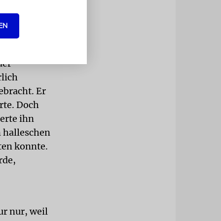
nn andere
ter wurde
EN
36 verloren
38 musste
der
lich
ebracht. Er
rte. Doch
erte ihn
n halleschen
ten konnte.
rde,
r nur, weil