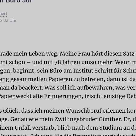
n Büro auf
hert
2:02 Uhr
erade mein Leben weg. Meine Frau hört diesen Satz 
mmt schon – und mit 78 Jahren umso mehr: Wenn m
gen, beginnt, sein Büro am Institut Schritt für Schr
ang gesammelten Papieren zu befreien, dann ist das
man da beackert. Was soll ich aufbewahren, was ve
Papier weckt alte Erinnerungen, frischt einstige Deb
as Glück, dass ich meinen Wunschberuf erlernen kon
ge. Genau wie mein Zwillingsbruder Günther. Er, d
einem Unfall verstarb, blieb nach dem Studium an de