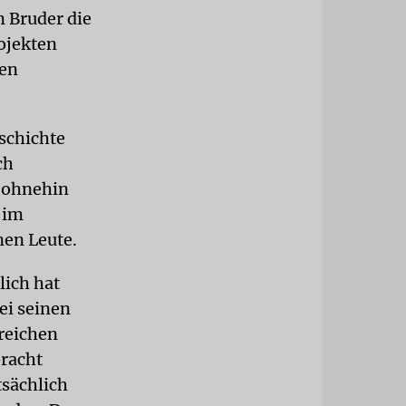
 Bruder die
rojekten
hen
schichte
ch
t ohnehin
r im
nen Leute.
lich hat
ei seinen
sreichen
bracht
tsächlich