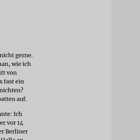
nicht gerne.
an, wie ich
itt von
 fast ein
rnichten?
atten auf.
nte: Ich
er vor 14
r Berliner