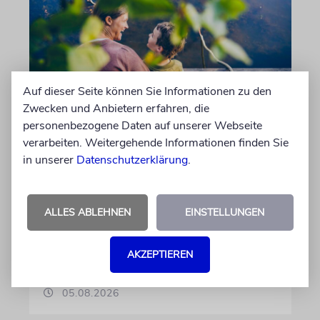
Auf dieser Seite können Sie Informationen zu den
Zwecken und Anbietern erfahren, die
personenbezogene Daten auf unserer Webseite
REFORM
verarbeiten. Weitergehende Informationen finden Sie
Hilfe im Alltag
in unserer
Datenschutzerklärung
.
Familien mit behinderten Kindern sorgen sich,
dass ausgerechnet die Unterstützung gekürzt
ALLES ABLEHNEN
EINSTELLUNGEN
wird, die ihnen ein selbstbestimmtes Leben
ermöglicht
AKZEPTIEREN
von Christine Schmitt
05.08.2026