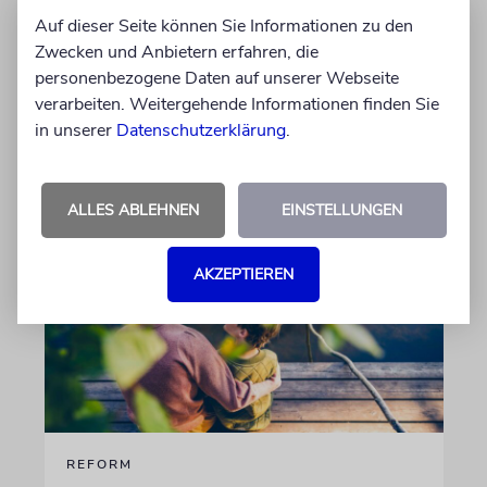
Auf dieser Seite können Sie Informationen zu den
Der Swing-Musiker Andrej Hermlin sammelt
Zwecken und Anbietern erfahren, die
Oldtimer – und fährt sie, statt sie nur in der
personenbezogene Daten auf unserer Webseite
Garage zu bewundern. Ein Besuch in Pankow
verarbeiten. Weitergehende Informationen finden Sie
in unserer
Datenschutzerklärung
.
von Imanuel Marcus
06.08.2026
ALLES ABLEHNEN
EINSTELLUNGEN
AKZEPTIEREN
REFORM