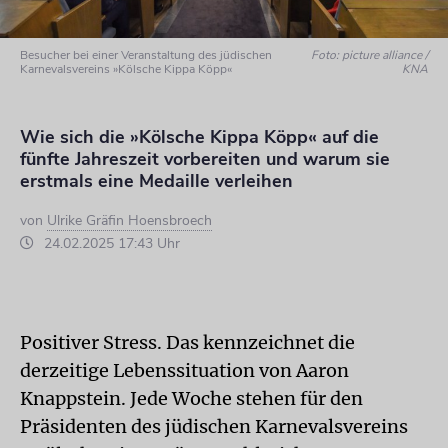
Besucher bei einer Veranstaltung des jüdischen
Foto: picture alliance /
Karnevalsvereins »Kölsche Kippa Köpp«
KNA
Wie sich die »Kölsche Kippa Köpp« auf die
fünfte Jahreszeit vorbereiten und warum sie
erstmals eine Medaille verleihen
von
Ulrike Gräfin Hoensbroech
24.02.2025 17:43 Uhr
Positiver Stress. Das kennzeichnet die
derzeitige Lebenssituation von Aaron
Knappstein. Jede Woche stehen für den
Präsidenten des jüdischen Karnevalsvereins