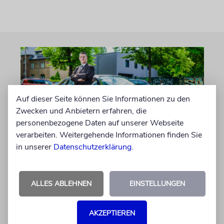
Auf dieser Seite können Sie Informationen zu den
Zwecken und Anbietern erfahren, die
personenbezogene Daten auf unserer Webseite
verarbeiten. Weitergehende Informationen finden Sie
in unserer
Datenschutzerklärung
.
PORTRÄT
Stil auf Rädern
ALLES ABLEHNEN
EINSTELLUNGEN
Der Swing-Musiker Andrej Hermlin sammelt
Oldtimer – und fährt sie, statt sie nur in der
Garage zu bewundern. Ein Besuch in Pankow
AKZEPTIEREN