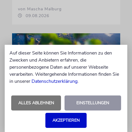
von Mascha Malburg
09.08.2026
Auf dieser Seite können Sie Informationen zu den
Zwecken und Anbietern erfahren, die
personenbezogene Daten auf unserer Webseite
verarbeiten. Weitergehende Informationen finden Sie
in unserer
Datenschutzerklärung
.
REFORM
ALLES ABLEHNEN
EINSTELLUNGEN
Hilfe im Alltag
Familien mit behinderten Kindern sorgen sich,
AKZEPTIEREN
dass ausgerechnet die Unterstützung gekürzt
wird, die ihnen ein selbstbestimmtes Leben