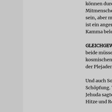
können durc
Mitmenschen
sein, aber m
ist ein ang
Kamma bele
GLEICHGE
beide müsse
kosmischen 
der Plejaden
Und auch So
Schöpfung. 
Jehuda sagt
Hitze und R