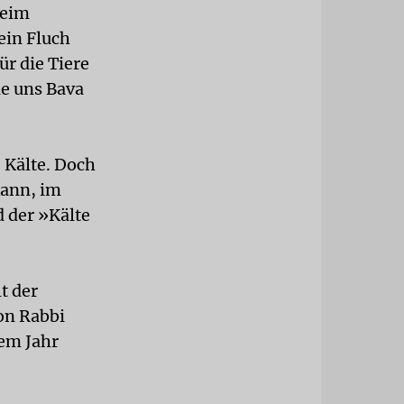
beim
ein Fluch
ür die Tiere
ie uns Bava
 Kälte. Doch
kann, im
 der »Kälte
t der
on Rabbi
sem Jahr