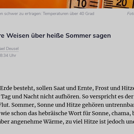
n schwer zu ertragen: Temperaturen über 40 Grad
Fot
e Weisen über heiße Sommer sagen
ael Deusel
8:34 Uhr
 Erde besteht, sollen Saat und Ernte, Frost und Hi
 Tag und Nacht nicht aufhören. So verspricht es de
Flut. Sommer, Sonne und Hitze gehören untrennba
ie schon das hebräische Wort für Sonne, chama, b
über angenehme Wärme, zu viel Hitze ist jedoch une