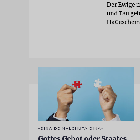
Der Ewige m
und Tau geb
HaGeschem, 
»DINA DE MALCHUTA DINA«
Gottes Gebot oder Staates