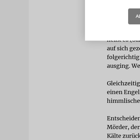
KLIMAWA
Winter werd
A
wörtlichen 
unwillkürli
heißt es (S
auf sich gez
folgerichti
ausging. We
Gleichzeitig
einen Engel
himmlische
Entscheiden
Mörder, der
Kälte zurüc