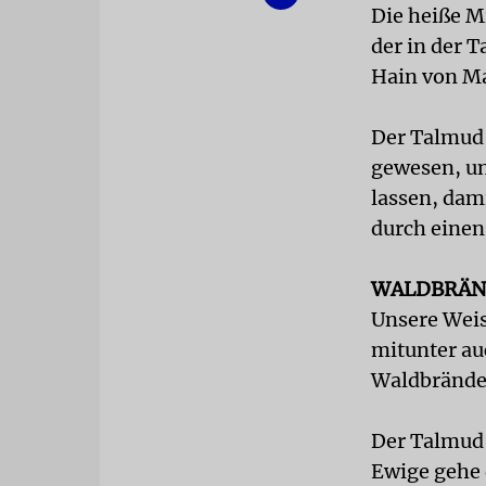
Die heiße M
der in der 
Hain von Ma
Der Talmud 
gewesen, un
lassen, dam
durch einen
WALDBRÄ
Unsere Weise
mitunter au
Waldbrände
Der Talmud 
Ewige gehe 