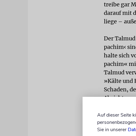
treibe gar 
darauf mit d
liege – auße
Der Talmud 
pachim‹ sin
halte sich 
pachim« mi
Talmud verw
»Kälte und
Schaden, de
Absicht.
Rav Adda ba
Auf dieser Seite 
personenbezogene 
ganz allgem
Sie in unserer
Dat