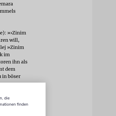
Gemara
Himmels
he): »›Zinim
ren will,
hlej »Zinim
k im
oren ihn als
amt dem
 in böser
ch hier
n, die
mationen finden
t wird.