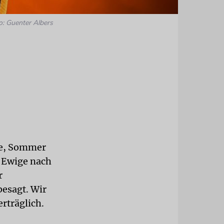
o: Guenter Albers
tze, Sommer
r Ewige nach
r
esagt. Wir
rträglich.