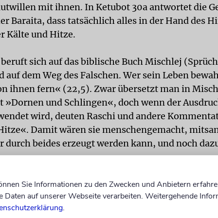
Mutwillen mit ihnen. In Ketubot 30a antwortet die 
er Baraita, dass tatsächlich alles in der Hand des 
r Kälte und Hitze.
beruft sich auf das biblische Buch Mischlej (Sprüc
d auf dem Weg des Falschen. Wer sein Leben bewah
von ihnen fern« (22,5). Zwar übersetzt man in Misc
t »Dornen und Schlingen«, doch wenn der Ausdruc
endet wird, deuten Raschi und andere Kommentat
 Hitze«. Damit wären sie menschengemacht, mits
r durch beides erzeugt werden kann, und noch dazu
r Ahava vermutet dagegen, der Ausdruck beziehe si
können Sie Informationen zu den Zwecken und Anbietern erfahre
Daten auf unserer Webseite verarbeiten. Weitergehende Infor
ein auf Schaden, der von Menschenhand verursach
enschutzerklärung
.