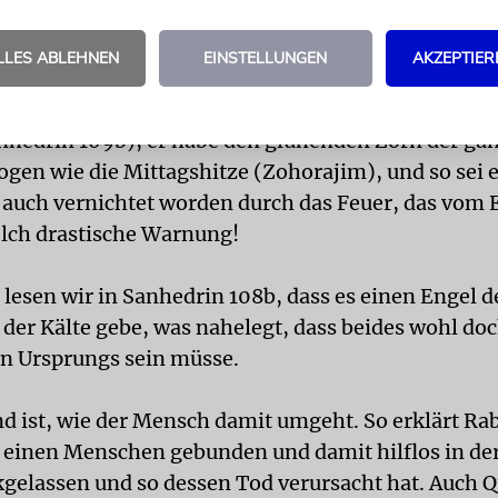
NDEL
Tatsächlich kann es der Mensch wohl nicht 
en lassen, aber Hitze und Kälte kann er erzeugen, 
LLES ABLEHNEN
EINSTELLUNGEN
AKZEPTIER
wie im übertragenen Sinne. Vielleicht denken wir d
ch auch an den Klimawandel. Von Korach, dem Sohn
anhedrin 109b), er habe den glühenden Zorn der ga
ogen wie die Mittagshitze (Zohorajim), und so sei 
g auch vernichtet worden durch das Feuer, das vom
lch drastische Warnung!
 lesen wir in Sanhedrin 108b, dass es einen Engel d
 der Kälte gebe, was nahelegt, dass beides wohl do
n Ursprungs sein müsse.
d ist, wie der Mensch damit umgeht. So erklärt R
 einen Menschen gebunden und damit hilflos in der
kgelassen und so dessen Tod verursacht hat. Auch 