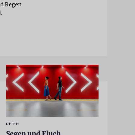
nd Regen
t
RE’EH
Segen und Fluch