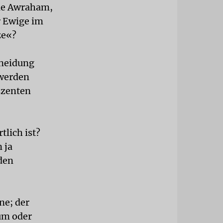
wie Awraham,
r Ewige im
ze«?
hneidung
 werden
szenten
tlich ist?
 ja
den
ne; der
um oder