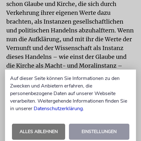
schon Glaube und Kirche, die sich durch
Verkehrung ihrer eigenen Werte dazu
brachten, als Instanzen gesellschaftlichen
und politischen Handelns abzuhalftern. Wenn
nun die Aufklärung, und mit ihr die Werte der
Vernunft und der Wissenschaft als Instanz
dieses Handelns – wie einst der Glaube und
die Kirche als Macht- und Moralinstanz –
nicht mehr Gültigkeit besitzt, stellt sich die
Auf dieser Seite können Sie Informationen zu den
Frage: Welche Werte, welche Instanzen treten
Zwecken und Anbietern erfahren, die
an ihre Stelle?
personenbezogene Daten auf unserer Webseite
verarbeiten. Weitergehende Informationen finden Sie
Das Urteil von Köln ist in diesem Sinne
in unserer
Datenschutzerklärung
.
aufschlussreich. Es wird nicht
wissenschaftlich begründet, sondern basiert
ALLES ABLEHNEN
EINSTELLUNGEN
auf der moralischen Instanz körperlicher