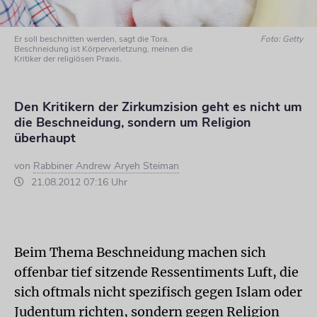
Er soll beschnitten werden, sagt die Tora.
Foto: Getty
Beschneidung ist Körperverletzung, meinen die
Kritiker der religiösen Praxis.
Den Kritikern der Zirkumzision geht es nicht um
die Beschneidung, sondern um Religion
überhaupt
von
Rabbiner Andrew Aryeh Steiman
21.08.2012 07:16 Uhr
Beim Thema Beschneidung machen sich
offenbar tief sitzende Ressentiments Luft, die
sich oftmals nicht spezifisch gegen Islam oder
Judentum richten, sondern gegen Religion