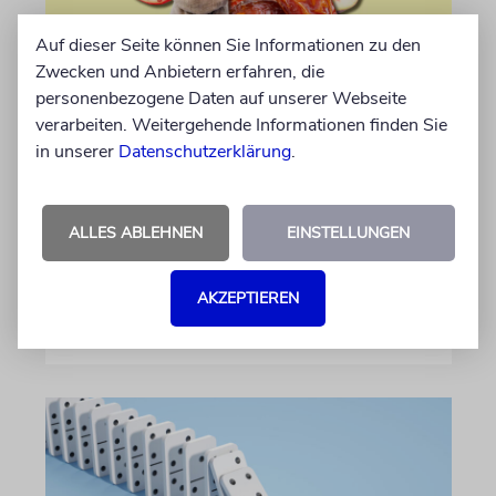
Auf dieser Seite können Sie Informationen zu den
Zwecken und Anbietern erfahren, die
personenbezogene Daten auf unserer Webseite
verarbeiten. Weitergehende Informationen finden Sie
EKEW
in unserer
Datenschutzerklärung
.
Die Sieben Arten
Der Wochenabschnitt führt durch das Land
ALLES ABLEHNEN
EINSTELLUNGEN
der Tora, zu Quellen, Bergen und Früchten
AKZEPTIEREN
von Yonatan Amrani
31.07.2026