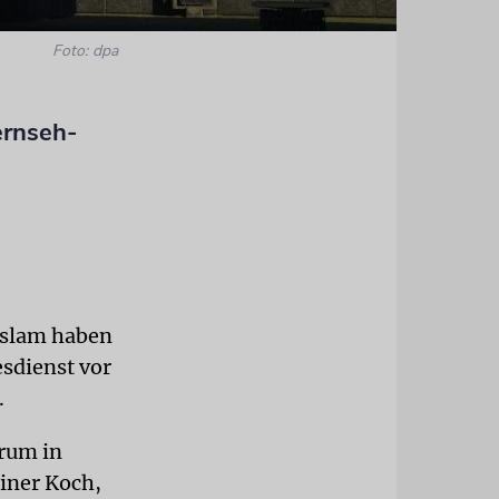
Foto: dpa
ernseh-
Islam haben
sdienst vor
.
rum in
iner Koch,