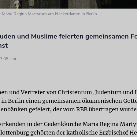
e Maria Regina Martyrum am Heckerdamm in Berlin
 Juden und Muslime feierten gemeinsamen F
nst
3:08 Uhr
nen und Vertreter von Christentum, Judentum und 
in Berlin einen gemeinsamen ökumenischen Gotte
henbänken gefeiert, der vom RBB übertragen wurde
irkenden in der Gedenkkirche Maria Regina Marty
lottenburg gehörten der katholische Erzbischof He