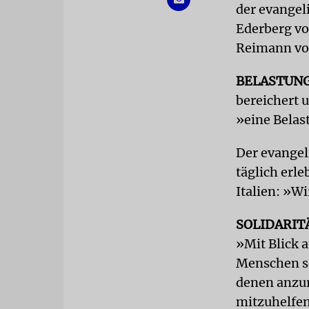
der evangel
Ederberg vo
Reimann vo
BELASTUN
bereichert 
»eine Belas
Der evangeli
täglich erl
Italien: »W
SOLIDARIT
»Mit Blick a
Menschen se
denen anzur
mitzuhelfen