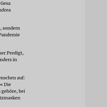
 Gesa
ndrea
t, sondern
-Pandemie
ner Predigt,
nders in
enschen auf:
.« Die
 gehöre, bei
utzmasken