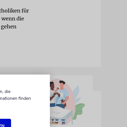
tholiken für
, wenn die
n gehen
n, die
mationen finden
EN