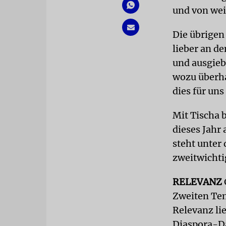
und von wei
Die übrigen
lieber an d
und ausgieb
wozu überha
dies für uns
Mit Tischa 
dieses Jahr 
steht unter
zweitwichti
RELEVANZ
Zweiten Tem
Relevanz lie
Diaspora-Da