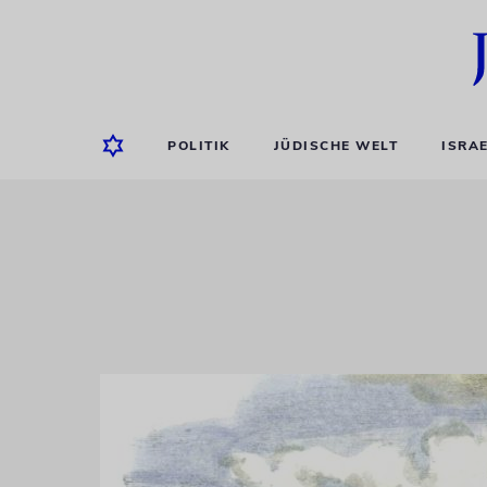
POLITIK
JÜDISCHE WELT
ISRA