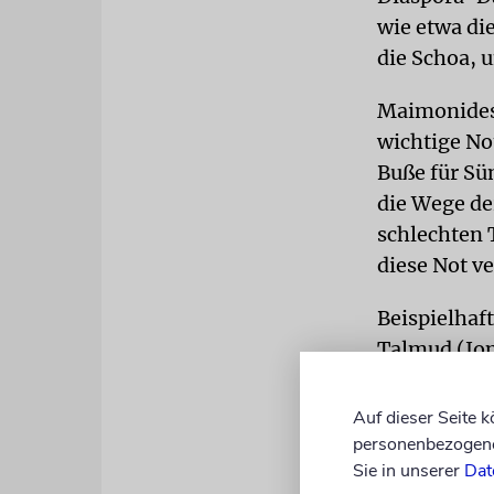
wie etwa di
die Schoa, 
Maimonides,
wichtige No
Buße für Sü
die Wege de
schlechten 
diese Not v
Beispielhaf
Talmud (Jom
unbegründet
Kook, für u
Auf dieser Seite 
mit uns weg
personenbezogene 
Sie in unserer
Dat
zurückkehre