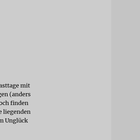
n
asttage mit
en (anders
doch finden
e liegenden
um Unglück