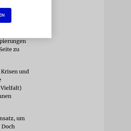
EN
e, die
reten, noch
zur Zeit der
ppierungen
Seite zu
 Krisen und
e
Vielfalt)
önnen
nsatz, um
. Doch