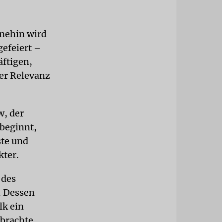
hnehin wird
gefeiert –
äftigen,
er Relevanz
w, der
 beginnt,
ste und
kter.
 des
. Dessen
lk ein
 brachte,