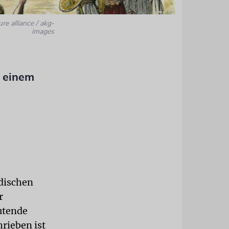
ure alliance / akg-
images
 einem
üdischen
r
utende
rieben ist