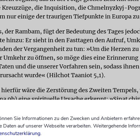
e Kreuzzüge, die Inquisition, die Chmelnyzkyj-Po
um nur einige der traurigen Tiefpunkte in Europa z
 der Rambam, fügt der Bedeutung des Tages jedoc
te hinzu: Er sieht in den Fasttagen den Aufruf, Um
nden der Vergangenheit zu tun: »Um die Herzen zu
r Umkehr zu öffnen, so möge dies eine Erinnerung
Taten und die unserer Vorfahren sein, sodass ihnen
erursacht wurde« (Hilchot Taaniot 5,1).
t hierfür wäre die Zerstörung des Zweiten Tempels,
a 9b) eine spirituelle Ursache erkennt: »Sinat ch
er/unnötiger Hass. Darauf basierend kons­tatiert 
nsere Zeit höchst aktuell und relevant: »Wenn wir u
können Sie Informationen zu den Zwecken und Anbietern erfahre
en unbegründetem Hass zerstört wurden, dann sol
Daten auf unserer Webseite verarbeiten. Weitergehende Infor
enschutzerklärung
.
n und uns und die Welt mit uns mit unbegründeter