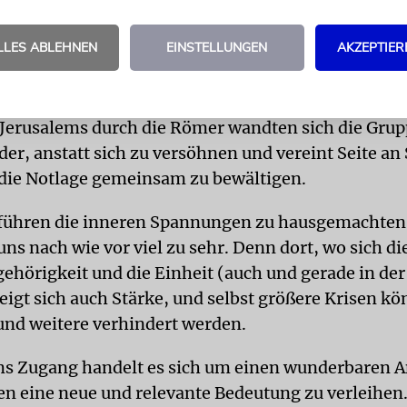
uen« (Orot Hakodesch 3,324).
LLES ABLEHNEN
EINSTELLUNGEN
AKZEPTIER
der konnten wir den unbegründeten Hass, die Klüft
rschiedenen Gruppierungen im jüdischen Volk auft
inden, noch ist da viel Raum zur Besinnung. Schon 
Jerusalems durch die Römer wandten sich die Gru
er, anstatt sich zu versöhnen und vereint Seite an 
die Notlage gemeinsam zu bewältigen.
führen die inneren Spannungen zu hausgemachten
ns nach wie vor viel zu sehr. Denn dort, wo sich di
örigkeit und die Einheit (auch und gerade in der 
zeigt sich auch Stärke, und selbst größere Krisen k
und weitere verhindert werden.
s Zugang handelt es sich um einen wunderbaren A
en eine neue und relevante Bedeutung zu verleihen