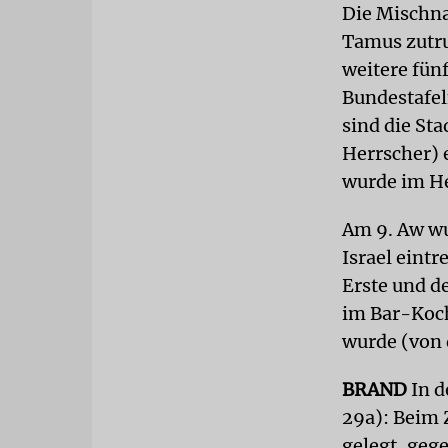
Die Mischna 
Tamus zutru
weitere fün
Bundestafel
sind die St
Herrscher) 
wurde im He
Am 9. Aw wu
Israel eint
Erste und d
im Bar-Koch
wurde (von 
BRAND
In d
29a): Beim 
gelegt, geg