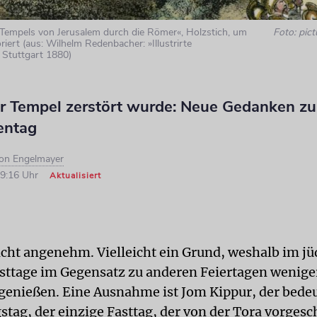
Tempels von Jerusalem durch die Römer«, Holzstich, um
Foto: pict
riert (aus: Wilhelm Redenbacher: »Illustrirte
 Stuttgart 1880)
 Tempel zerstört wurde: Neue Gedanken zu
entag
ron Engelmayer
09:16 Uhr
Aktualisiert
nicht angenehm. Vielleicht ein Grund, weshalb im j
sttage im Gegensatz zu anderen Feiertagen wenige
 genießen. Eine Ausnahme ist Jom Kippur, der bede
tag, der einzige Fasttag, der von der Tora vorgesch