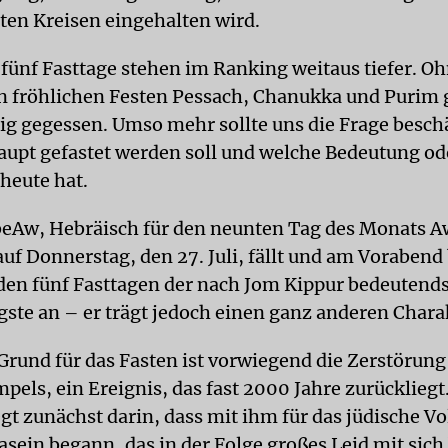
ten Kreisen eingehalten wird.
 fünf Fasttage stehen im Ranking weitaus tiefer. O
en fröhlichen Festen Pessach, Chanukka und Purim 
ig gegessen. Umso mehr sollte uns die Frage besch
upt gefastet werden soll und welche Bedeutung od
 heute hat.
beAw, Hebräisch für den neunten Tag des Monats A
auf Donnerstag, den 27. Juli, fällt und am Vorabend
 den fünf Fasttagen der nach Jom Kippur bedeutend
gste an – er trägt jedoch einen ganz anderen Chara
Grund für das Fasten ist vorwiegend die Zerstörung
pels, ein Ereignis, das fast 2000 Jahre zurückliegt
gt zunächst darin, dass mit ihm für das jüdische Vo
sein begann, das in der Folge großes Leid mit sich