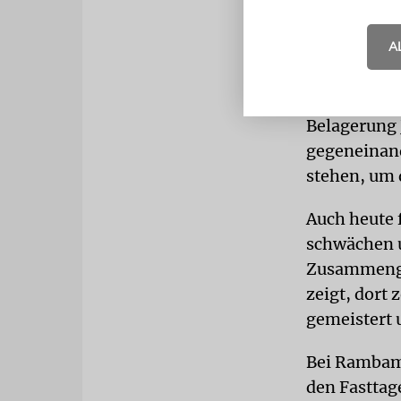
wieder erba
A
KLÜFTE
Lei
zwischen ve
nicht überw
Belagerung 
gegeneinand
stehen, um 
Auch heute 
schwächen u
Zusammengeh
zeigt, dort 
gemeistert 
Bei Rambam
den Fasttag