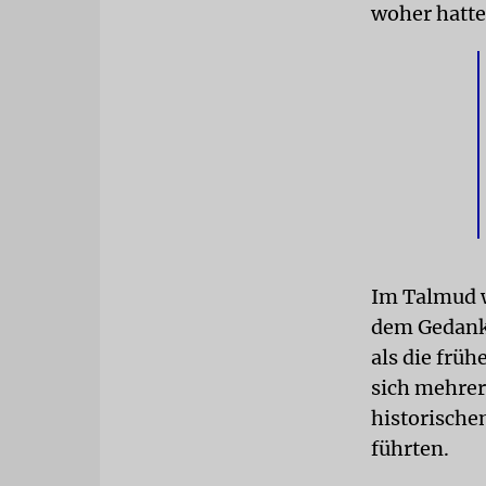
woher hatt
Im Talmud w
dem Gedank
als die frü
sich mehrer
historische
führten.