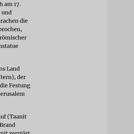
ch am 17.
, und
brachen die
rbrochen,
 römischer
nstatue
ins Land
tern), der
(die Festung
Jerusalem
auf (Taanit
 Brand
mit zerstört