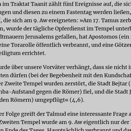
im Traktat Taanit zählt fünf Ereignisse auf, die si
gen und diesen zu einem Fastentag werden ließen
f, die sich am 9. Aw ereigneten: »Am 17. Tamus zer
n, wurde der tägliche Opferdienst im Tempel unte
adtmauern Jerusalems gefallen, hat Apostomos (ein
eine Torarolle öffentlich verbrannt, und eine Götze
iligtum errichtet.
rde über unsere Vorväter verhängt, dass sie nicht 
reten dürfen (bei der Begebenheit mit den Kundschaf
er Zweite Tempel wurden zerstört, die Stadt Bejtar 
ba-Aufstand gegen die Römer) fiel, und die Stadt 
den Römern) umgepflügt« (4,6).
er Folge greift der Talmud eine interessante Frage 
Zweiten Tempel wurde am 9. Aw eigentlich nur der
en Ende des Tages. Hauptsächlich verbrannt und da