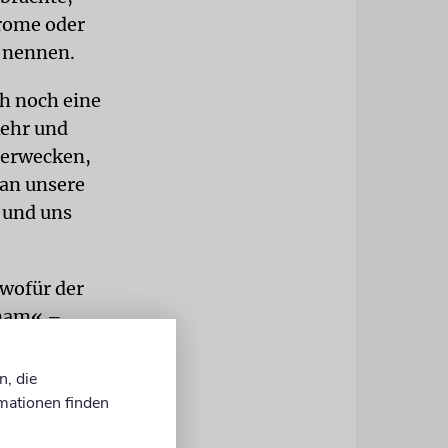
grome oder
u nennen.
h noch eine
kehr und
 erwecken,
 an unsere
 und uns
 wofür der
inam« –
Rabbiner
nd die Welt
n, die
lten wir
mationen finden
 Liebe