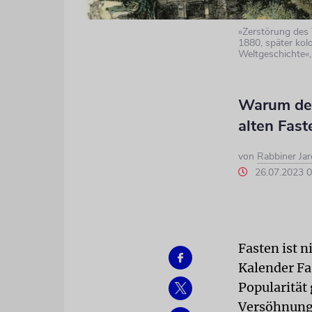
»Zerstörung des 
1880, später kolo
Weltgeschichte«,
Warum der
alten Fast
von
Rabbiner Ja
26.07.2023 
Fasten ist 
Kalender Fa
Popularität
Versöhnungs