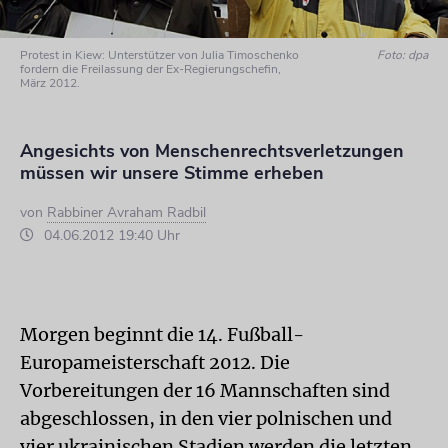
Protest in Kiew: Unterstützer von Julia Timoschenko
Foto: dpa
fordern die Freilassung der Ex-Regierungschefin,
März 2012.
Angesichts von Menschenrechtsverletzungen
müssen wir unsere Stimme erheben
von
Rabbiner Avraham Radbil
04.06.2012 19:40 Uhr
Morgen beginnt die 14. Fußball-
Europameisterschaft 2012. Die
Vorbereitungen der 16 Mannschaften sind
abgeschlossen, in den vier polnischen und
vier ukrainischen Stadien werden die letzten