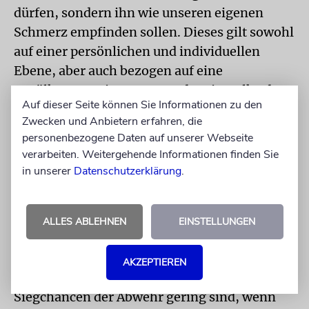
dürfen, sondern ihn wie unseren eigenen
Schmerz empfinden sollen. Dieses gilt sowohl
auf einer persönlichen und individuellen
Ebene, aber auch bezogen auf eine
Bevölkerung, eine Gruppe oder ein Volk oder
Auf dieser Seite können Sie Informationen zu den
in Bezug auf einen Staat. Sobald wir sehen,
Zwecken und Anbietern erfahren, die
dass jemandem »Weh« getan wird, ihm
personenbezogene Daten auf unserer Webseite
Unrecht zugefügt oder Schmerzen bereitet
verarbeiten. Weitergehende Informationen finden Sie
werden, müssen wir schreien.
in unserer
Datenschutzerklärung
.
Wir müssen verstehen, dass alle Menschen
wie eine große Fußballmannschaft sind. Wir
ALLES ABLEHNEN
EINSTELLUNGEN
sind auf einander angewiesen. Und wenn bei
einer Elf die Abwehr nicht funktioniert, wird
AKZEPTIEREN
auch der Sturm verlieren, genauso wie die
Siegchancen der Abwehr gering sind, wenn