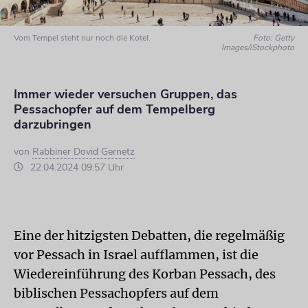
Vom Tempel steht nur noch die Kotel.
Foto: Getty
Images/iStockphoto
Immer wieder versuchen Gruppen, das
Pessachopfer auf dem Tempelberg
darzubringen
von
Rabbiner Dovid Gernetz
22.04.2024 09:57 Uhr
Eine der hitzigsten Debatten, die regelmäßig
vor Pessach in Israel aufflammen, ist die
Wiedereinführung des Korban Pessach, des
biblischen Pessachopfers auf dem