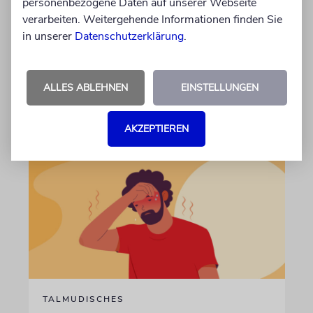
personenbezogene Daten auf unserer Webseite
fromme Juden auch an das Gesetz ihres
verarbeiten. Weitergehende Informationen finden Sie
Landes halten müssen. Doch was geschieht,
in unserer
wenn dies mit den Pflichten der Religion
Datenschutzerklärung
.
kollidiert?
ALLES ABLEHNEN
EINSTELLUNGEN
von Rabbiner Daniel Fabian
07.08.2026
AKZEPTIEREN
TALMUDISCHES