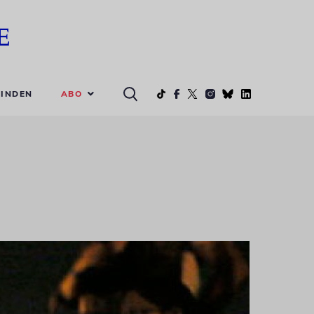
ABO
INDEN