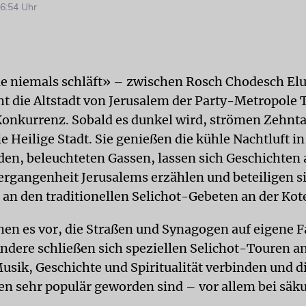
6:54 Uhr
die niemals schläft» – zwischen Rosch Chodesch El
t die Altstadt von Jerusalem der Party-Metropole T
Konkurrenz. Sobald es dunkel wird, strömen Zehnt
die Heilige Stadt. Sie genießen die kühle Nachtluft i
n, beleuchteten Gassen, lassen sich Geschichten 
ergangenheit Jerusalems erzählen und beteiligen s
 an den traditionellen Selichot-Gebeten an der Kote
en es vor, die Straßen und Synagogen auf eigene F
ndere schließen sich speziellen Selichot-Touren an
usik, Geschichte und Spiritualität verbinden und d
ren sehr populär geworden sind – vor allem bei säk