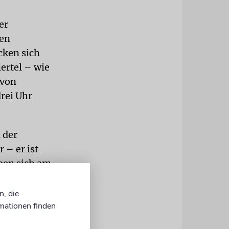
er
hen
cken sich
ertel – wie
 von
drei Uhr
 der
 – er ist
aben sich am
-Tors
. Nur einer
n, die
mationen finden