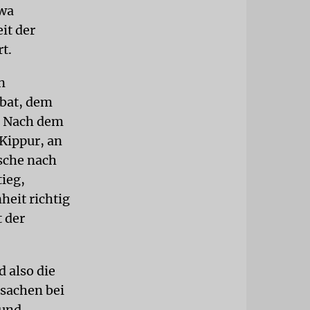
uwa
it der
t.
n
bat, dem
. Nach dem
Kippur, an
sche nach
tieg,
heit richtig
 der
 also die
tsachen bei
 und