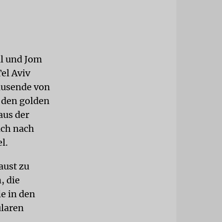
ul und Jom
el Aviv
ausende von
n den golden
aus der
ich nach
l.
aust zu
, die
ie in den
ularen