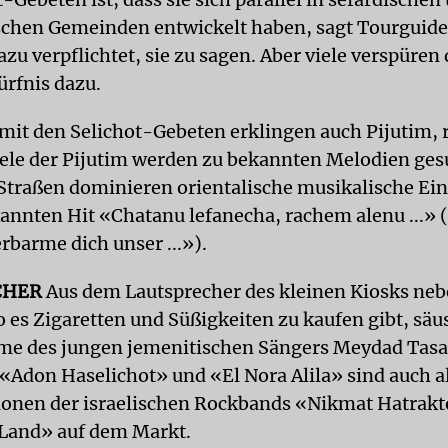
chen Gemeinden entwickelt haben, sagt Tourguide 
azu verpflichtet, sie zu sagen. Aber viele verspüre
ürfnis dazu.
t den Selichot-Gebeten erklingen auch Pijutim, r
iele der Pijutim werden zu bekannten Melodien ges
Straßen dominieren orientalische musikalische Ein
annten Hit «Chatanu lefanecha, rachem alenu ...»
rbarme dich unser ...»).
CHER
Aus dem Lautsprecher des kleinen Kiosks ne
 es Zigaretten und Süßigkeiten zu kaufen gibt, säus
me des jungen jemenitischen Sängers Meydad Tasa.
 «Adon Haselichot» und «El Nora Alila» sind auch a
onen der israelischen Rockbands «Nikmat Hatrakt
Land» auf dem Markt.