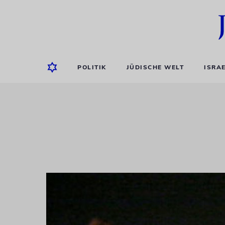
POLITIK
JÜDISCHE WELT
ISRA