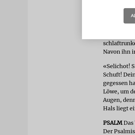
Um dem Gedr
einen Olive
A
«Bustan Sef
vor. In sei
vor dem Mor
schlaftrunk
Navon ihn i
«Selichot! 
Schuft! Dei
gegessen ha
Löwe, um de
Augen, denn
Hals liegt e
PSALM
Das 
Der Psalmis