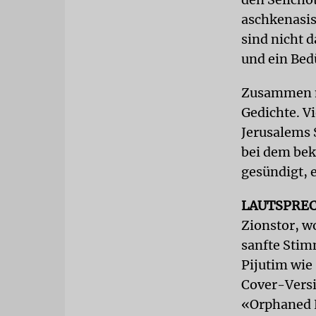
aschkenasis
sind nicht d
und ein Bed
Zusammen mi
Gedichte. V
Jerusalems 
bei dem bek
gesündigt, e
LAUTSPRE
Zionstor, wo
sanfte Stim
Pijutim wie
Cover-Versi
«Orphaned 