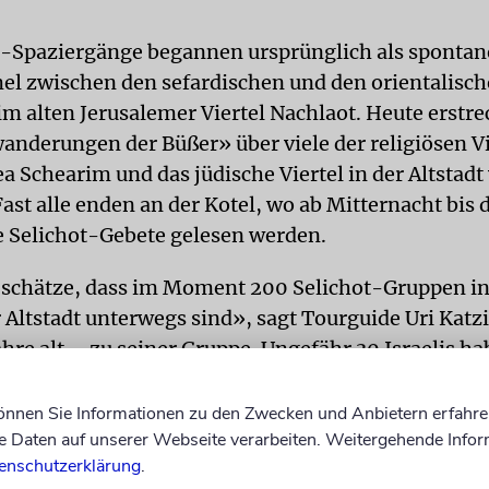
t-Spaziergänge begannen ursprünglich als spontan
 zwischen den sefardischen und den orientalisc
m alten Jerusalemer Viertel Nachlaot. Heute erstre
anderungen der Büßer» über viele der religiösen Vi
a Schearim und das jüdische Viertel in der Altstadt
ast alle enden an der Kotel, wo ab Mitternacht bis 
 Selichot-Gebete gelesen werden.
 schätze, dass im Moment 200 Selichot-Gruppen in
Altstadt unterwegs sind», sagt Tourguide Uri Katzir
ahre alt – zu seiner Gruppe. Ungefähr 30 Israelis h
bend unter dem Davidsturm in der Nähe des Jaffa
 70 Schekel haben sie für die Selichot-Tour bezahlt
können Sie Informationen zu den Zwecken und Anbietern erfahre
Daten auf unserer Webseite verarbeiten. Weitergehende Infor
mer trägt eine Kippa.
enschutzerklärung
.