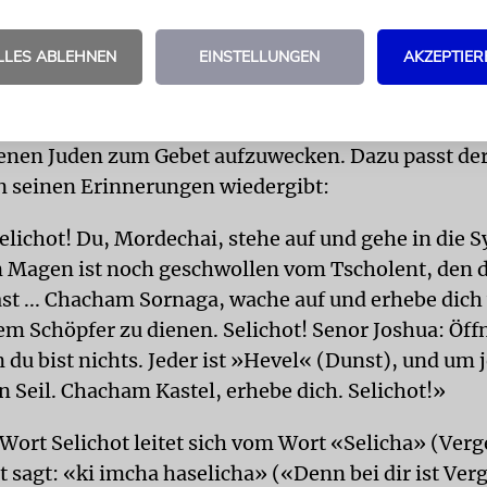
änge zu entkommen, setzt sich die Gruppe erst e
nbaum außerhalb der Stadtmauer. Uri liest ein Stüc
LLES ABLEHNEN
EINSTELLUNGEN
AKZEPTIER
aradi» des ehemaligen israelischen Präsidenten Y
ner Kindheit hat der Guide selbst noch gehört, wie 
gengrauen in Nachlaot von Haus zu Haus lief, um 
enen Juden zum Gebet aufzuwecken. Dazu passt der
n seinen Erinnerungen wiedergibt:
Selichot! Du, Mordechai, stehe auf und gehe in die 
n Magen ist noch geschwollen vom Tscholent, den 
st ... Chacham Sornaga, wache auf und erhebe dich 
m Schöpfer zu dienen. Selichot! Senor Joshua: Öff
 du bist nichts. Jeder ist »Hevel« (Dunst), und um
in Seil. Chacham Kastel, erhebe dich. Selichot!»
Wort Selichot leitet sich vom Wort «Selicha» (Verg
t sagt: «ki imcha haselicha» («Denn bei dir ist Ve