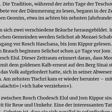
. Die Tradition, während der zehn Tage der Tesch
bete vor der Dämmerung zu lesen, begann in der Ze
en Geonim, etwa im achten bis zehnten Jahrhunder
n sich zwei verschiedene Bräuche herausgebildet. I
schen Gemeinden werden Selichot ab Mozaei Schab
gang vor Rosch Haschana, bis Jom Kippur gelesen
n Brauch beginnen Selichot schon 40 Tage vor Jom 
sch Elul. Dieser Zeitraum erinnert daran, dass Mo
 mit dem goldenen Kalb erneut auf den Berg Sinai s
das Volk aufgefordert hatte, sich in seiner Abwesen
n. Am zehnten Tischri kam er wieder herunter – mit
salachti» («ich habe verziehen»).
 zwischen Rosch Chodesch Elul und Jom Kippur sind
it für Reue und Umkehr. Eine der interessanten Ta
-Gebeten ist, dass sie sich parallel in sefardischen