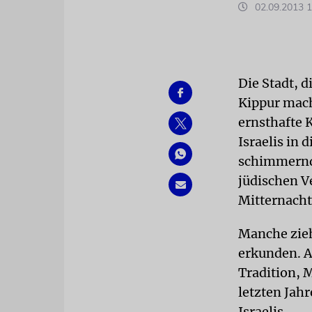
02.09.2013 1
Die Stadt, 
Kippur mach
ernsthafte 
Israelis in 
schimmernde
jüdischen V
Mitternacht
Manche zieh
erkunden. A
Tradition, M
letzten Jah
Israelis.