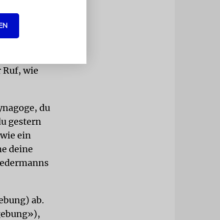
inmal unter
k aus dem
EN
izhak Navon
der Schammai
die
 Ruf, wie
Synagoge, du
du gestern
wie ein
ne deine
 jedermanns
ebung) ab.
rgebung»),