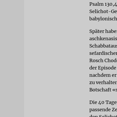
Psalm 130,4
Selichot-Ge
babylonisch
Später habe
aschkenasi
Schabbataus
sefardische
Rosch Chode
der Episode
nachdem er 
zu verhalte
Botschaft «
Die 40 Tage
passende Ze
den Selichot