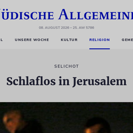
08. AUGUST 2026
– 25. AW 5786
EL
UNSERE WOCHE
KULTUR
RELIGION
GEME
SELICHOT
Schlaflos in Jerusalem