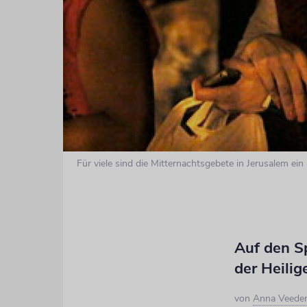
Für viele sind die Mitternachtsgebete in Jerusalem ei
Auf den S
der Heilig
von
Anna Veede