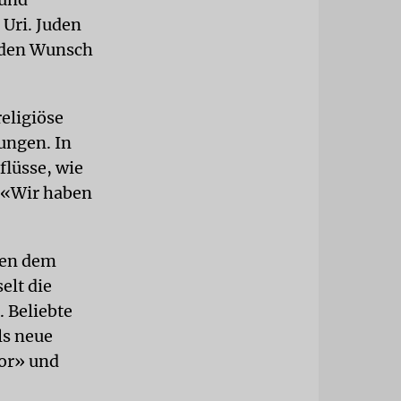
Uri. Juden
n den Wunsch
eligiöse
ungen. In
flüsse, wie
 («Wir haben
ben dem
elt die
 Beliebte
ls neue
or» und