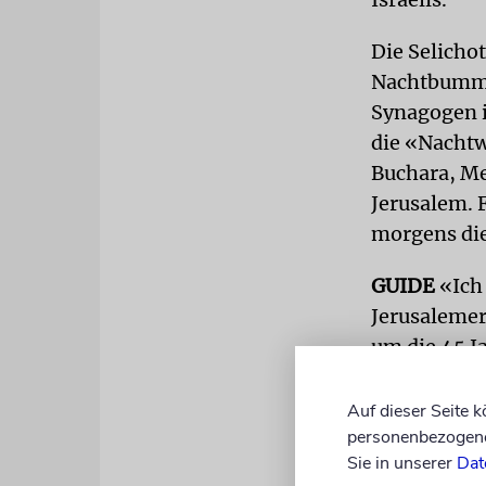
Die Selicho
Nachtbummel
Synagogen i
die «Nachtw
Buchara, Me
Jerusalem. F
morgens die
GUIDE
«Ich
Jerusalemer 
um die 45 J
Donnerstaga
versammelt.
Auf dieser Seite 
personenbezogene 
der Teilneh
Sie in unserer
Dat