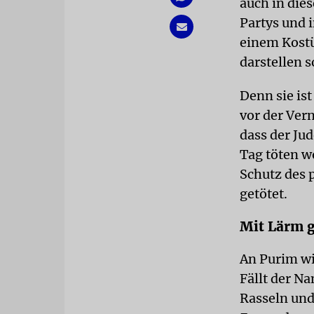
auch in die
Partys und 
einem Kostü
darstellen so
Denn sie is
vor der Vern
dass der Ju
Tag töten w
Schutz des 
getötet.
Mit Lärm 
An Purim wi
Fällt der N
Rasseln und