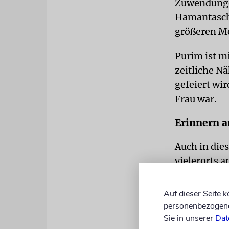
Zuwendungen
Hamantasche
größeren Me
Purim ist mi
zeitliche N
gefeiert wir
Frau war.
Erinnern 
Auch in die
vielerorts a
immer noch 
erinnert we
Auf dieser Seite 
Hamas in Is
personenbezogene 
Veranstalt
Sie in unserer
Dat