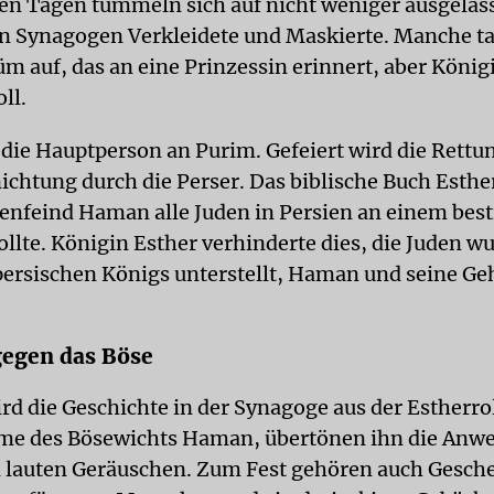
sen Tagen tummeln sich auf nicht weniger ausgela
in Synagogen Verkleidete und Maskierte. Manche t
m auf, das an eine Prinzessin erinnert, aber König
ll.
t die Hauptperson an Purim. Gefeiert wird die Rettu
ichtung durch die Perser. Das biblische Buch Esther
denfeind Haman alle Juden in Persien an einem be
ollte. Königin Esther verhinderte dies, die Juden 
persischen Königs unterstellt, Haman und seine Ge
gegen das Böse
rd die Geschichte in der Synagoge aus der Estherrol
ame des Bösewichts Haman, übertönen ihn die Anw
 lauten Geräuschen. Zum Fest gehören auch Gesch