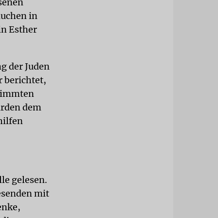
ssenen
auchen in
in Esther
ng der Juden
 berichtet,
stimmten
wurden dem
hilfen
le gelesen.
esenden mit
enke,