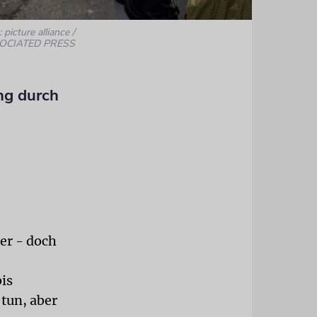
 picture alliance /
OCIATED PRESS
ng durch
er - doch
is
 tun, aber