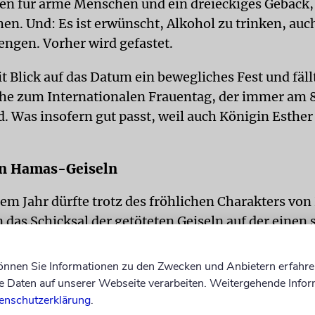
 für arme Menschen und ein dreieckiges Gebäck,
n. Und: Es ist erwünscht, Alkohol zu trinken, auch
ngen. Vorher wird gefastet.
t Blick auf das Datum ein bewegliches Fest und fällt
ähe zum Internationalen Frauentag, der immer am 
d. Was insofern gut passt, weil auch Königin Esther
an Hamas-Geiseln
sem Jahr dürfte trotz des fröhlichen Charakters vo
n das Schicksal der getöteten Geiseln auf der einen 
im Gazastreifen festgehaltenen Geiseln auf der an
rden. Sie waren im Zuge des Massakers der Terroro
können Sie Informationen zu den Zwecken und Anbietern erfahre
rael am 7. Oktober 2023 verschleppt worden. Manc
Daten auf unserer Webseite verarbeiten. Weitergehende Infor
ungen und jüdische Gemeinden bitten im Zusamme
enschutzerklärung
.