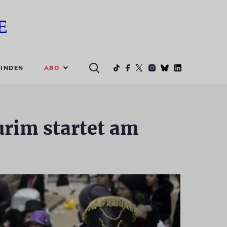
ABO
INDEN
urim startet am