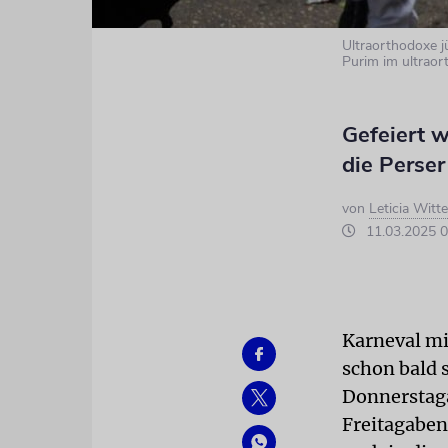
Ultraorthodoxe j
Purim im ultraor
Gefeiert w
die Perser
von
Leticia Witte
11.03.2025 0
Karneval mi
schon bald 
Donnerstaga
Freitagabend