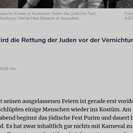
üdische Kinder in Kostümen feiern das jüdische Fest
Foto:
thodoxen Viertel Mea Shearim in Jerusalem.
ASS
ird die Rettung der Juden vor der Vernichtu
9:29 Uhr
t seinen ausgelassenen Feiern ist gerade erst vorüb
schlüpfen einige Menschen wieder ins Kostüm. Am
bend beginnt das jüdische Fest Purim und dauert b
. Es hat zwar inhaltlich gar nichts mit Karneval zu