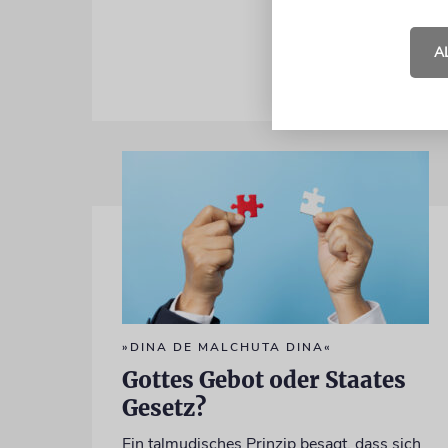
den Purim-
A
»DINA DE MALCHUTA DINA«
Gottes Gebot oder Staates
Gesetz?
Ein talmudisches Prinzip besagt, dass sich