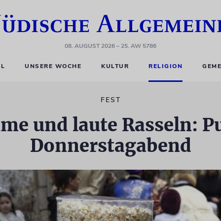
08. AUGUST 2026
– 25. AW 5786
EL
UNSERE WOCHE
KULTUR
RELIGION
GEME
FEST
me und laute Rasseln: P
Donnerstagabend