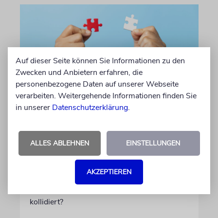
Auf dieser Seite können Sie Informationen zu den
Zwecken und Anbietern erfahren, die
personenbezogene Daten auf unserer Webseite
verarbeiten. Weitergehende Informationen finden Sie
in unserer
Datenschutzerklärung
.
»DINA DE MALCHUTA DINA«
Gottes Gebot oder Staates
Gesetz?
ALLES ABLEHNEN
EINSTELLUNGEN
Ein talmudisches Prinzip besagt, dass sich
fromme Juden auch an das Gesetz ihres
AKZEPTIEREN
Landes halten müssen. Doch was geschieht,
wenn dies mit den Pflichten der Religion
kollidiert?