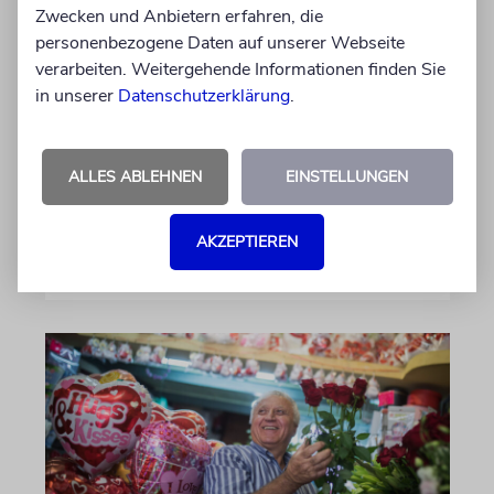
Zwecken und Anbietern erfahren, die
Geliehene Mütter?
personenbezogene Daten auf unserer Webseite
verarbeiten. Weitergehende Informationen finden Sie
Der Schmerz ungewollter Kinderlosigkeit
in unserer
Datenschutzerklärung
.
begleitet die jüdische Tradition seit der Tora.
Moderne Reproduktionsmedizin eröffnet
heute neue Möglichkeiten – stellt die Halacha
ALLES ABLEHNEN
EINSTELLUNGEN
jedoch vor grundlegende Fragen
AKZEPTIEREN
von Chajm Guski
30.07.2026