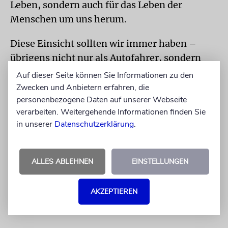
Leben, sondern auch für das Leben der
Menschen um uns herum.
Diese Einsicht sollten wir immer haben –
übrigens nicht nur als Autofahrer, sondern
auch als Fahrradfahrer im Straßenverkehr.
Auf dieser Seite können Sie Informationen zu den
Doch weil viele Menschen nur dann
Zwecken und Anbietern erfahren, die
personenbezogene Daten auf unserer Webseite
Verantwortung übernehmen, wenn man sie
verarbeiten. Weitergehende Informationen finden Sie
daran hindert, verantwortungslos zu handeln,
in unserer
Datenschutzerklärung
.
bin ich für Tempo 130 auf der Autobahn.
Der Autor ist Rabbiner der Jüdischen
ALLES ABLEHNEN
EINSTELLUNGEN
Gemeinde zu Berlin und Mitglied der
Allgemeinen Rabbinerkonferenz.
AKZEPTIEREN