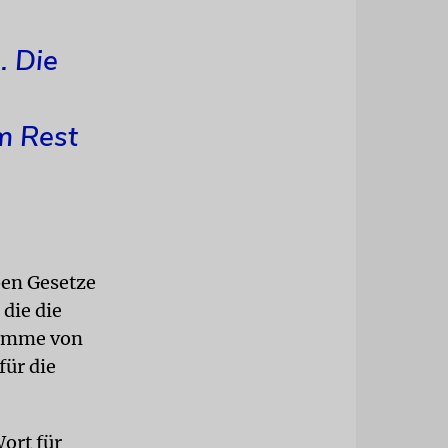
. Die
m Rest
ben Gesetze
die die
Summe von
für die
ort für