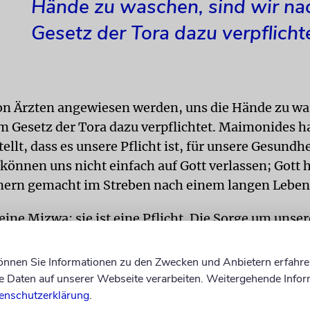
Hände zu waschen, sind wir n
Gesetz der Tora dazu verpflichte
n Ärzten angewiesen werden, uns die Hände zu wa
m Gesetz der Tora dazu verpflichtet. Maimonides ha
tellt, dass es unsere Pflicht ist, für unsere Gesundhe
können uns nicht einfach auf Gott verlassen; Gott 
nern gemacht im Streben nach einem langen Leben
eine Mizwa; sie ist eine Pflicht. Die Sorge um unse
rituelle Anforderung, die dem Schutz unserer Seele
. Doch die endgültige Entscheidung über Leben o
können Sie Informationen zu den Zwecken und Anbietern erfahre
es Jahr an Rosch Haschana und Jom Kippur, wenn u
Daten auf unserer Webseite verarbeiten. Weitergehende Infor
esiegelt wird, deutlich machen – verbleibt bei dem
enschutzerklärung
.