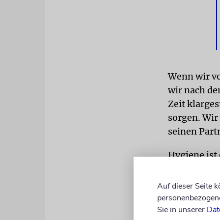
Wenn wir vo
wir nach de
Zeit klarges
sorgen. Wir 
seinen Part
Hygiene ist 
ist eine spi
gleichkommt
Auf dieser Seite 
wie wir jed
personenbezogene 
Sie in unserer
Schicksal b
Dat