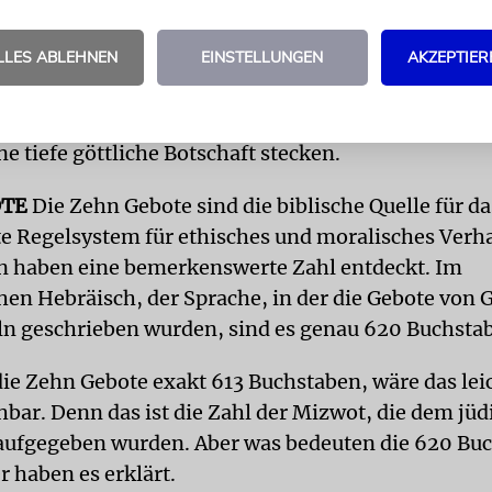
n.
LLES ABLEHNEN
EINSTELLUNGEN
AKZEPTIER
taunt es mich, dass in den zahllosen Vorschlägen, 
 begegnen können, das Wort »Gott« so selten fällt 
die Möglichkeit hören, in dieser weltweiten Pande
ine tiefe göttliche Botschaft stecken.
OTE
Die Zehn Gebote sind die biblische Quelle für da
e Regelsystem für ethisches und moralisches Verh
n haben eine bemerkenswerte Zahl entdeckt. Im
en Hebräisch, der Sprache, in der die Gebote von G
ln geschrieben wurden, sind es genau 620 Buchsta
die Zehn Gebote exakt 613 Buchstaben, wäre das lei
hbar. Denn das ist die Zahl der Mizwot, die dem jü
 aufgegeben wurden. Aber was bedeuten die 620 Bu
r haben es erklärt.