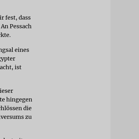
r fest, dass
 An Pessach
kte.
ngsal eines
gypter
cht, ist
ieser
ute hingegen
chlössen die
iversums zu