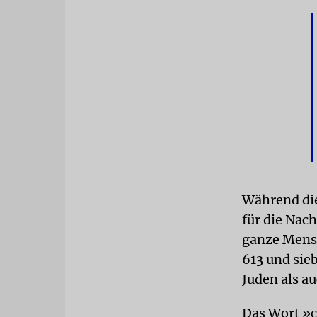
Während die
für die Nac
ganze Mensc
613 und sie
Juden als au
Das Wort »c