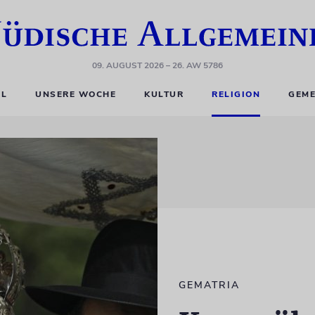
09. AUGUST 2026
– 26. AW 5786
EL
UNSERE WOCHE
KULTUR
RELIGION
GEME
GEMATRIA