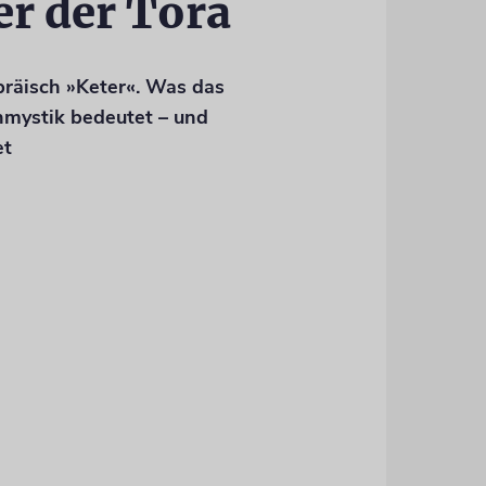
r der Tora
bräisch »Keter«. Was das
nmystik bedeutet – und
et