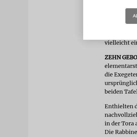
Allmächtige
A
Deshalb ers
Coronavirus
wenig über 
vielleicht e
ZEHN GEB
elementarst
die Exegete
ursprünglich
beiden Tafe
Enthielten 
nachvollzie
in der Tora
Die Rabbine