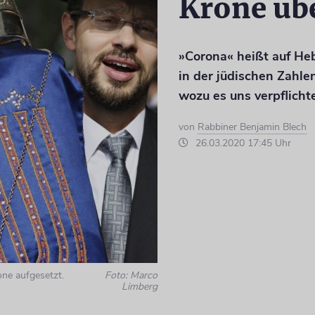
Krone übe
»Corona« heißt auf He
in der jüdischen Zahle
wozu es uns verpflicht
von
Rabbiner Benjamin Blech
26.03.2020 17:45 Uhr
one aufgesetzt.
Foto: Marco
Limberg