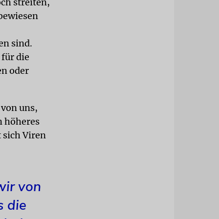
ch streiten,
 bewiesen
en sind.
für die
en oder
 von uns,
n höheres
 sich Viren
wir von
 die