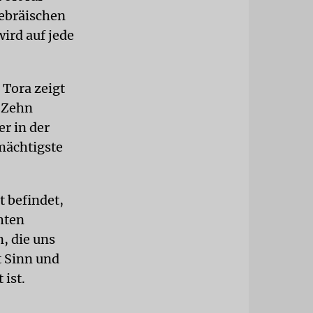
hebräischen
ird auf jede
 Tora zeigt
n Zehn
r in der
mächtigste
t befindet,
hten
, die uns
t Sinn und
 ist.