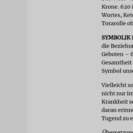
Krone. 620 
Wortes, Ket
Torarolle o
SYMBOLIK
D
die Beziehu
Geboten – 6
Gesamtheit 
Symbol unse
Vielleicht s
nicht nur i
Krankheit se
daran erinn
Tugend zu er
Übersetzun