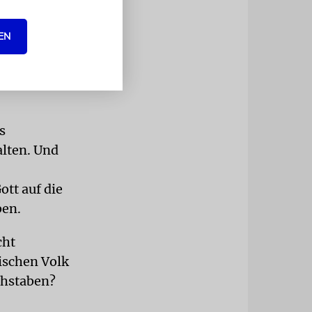
EN
wie wir dem
und wir so
mie könnte
s
alten. Und
ott auf die
ben.
cht
dischen Volk
chstaben?