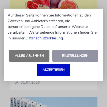
Auf dieser Seite können Sie Informationen zu den
Zwecken und Anbietern erfahren, die
personenbezogene Daten auf unserer Webseite
verarbeiten. Weitergehende Informationen finden Sie
in unserer
Datenschutzerklärung
.
EKEW
Die Sieben Arten
ALLES ABLEHNEN
EINSTELLUNGEN
Der Wochenabschnitt führt durch das Land
der Tora, zu Quellen, Bergen und Früchten
AKZEPTIEREN
von Yonatan Amrani
31.07.2026