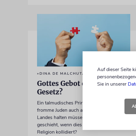
Auf dieser Seite 
»DINA DE MALCHUTA DINA«
personenbezogene 
Gottes Gebot oder Staates
Sie in unserer
Dat
Gesetz?
Ein talmudisches Prinzip besagt, dass sich
A
fromme Juden auch an das Gesetz ihres
Landes halten müssen. Doch was
geschieht, wenn dies mit den Pflichten der
Religion kollidiert?