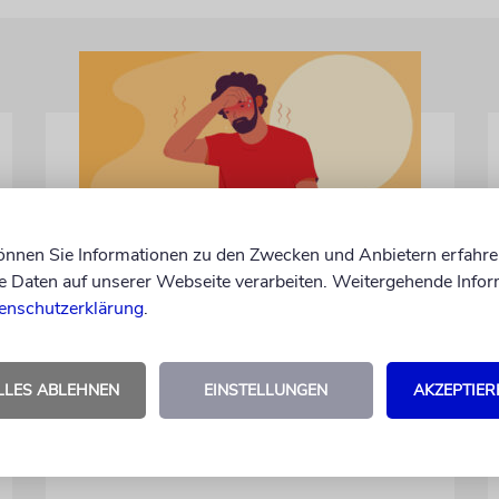
können Sie Informationen zu den Zwecken und Anbietern erfahre
TALMUDISCHES
Daten auf unserer Webseite verarbeiten. Weitergehende Infor
Durst
enschutzerklärung
.
Was unsere Weisen über die
lebensspendende Kraft des Wassers lehren
LLES ABLEHNEN
EINSTELLUNGEN
AKZEPTIER