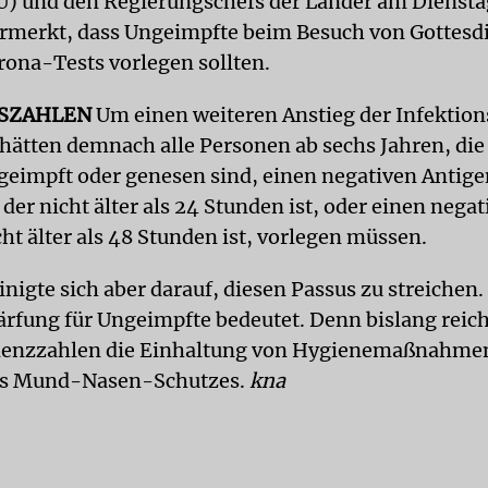
) und den Regierungschefs der Länder am Dienstag
rmerkt, dass Ungeimpfte beim Besuch von Gottesd
rona-Tests vorlegen sollten.
NSZAHLEN
Um einen weiteren Anstieg der Infektion
hätten demnach alle Personen ab sechs Jahren, die
 geimpft oder genesen sind, einen negativen Antig
 der nicht älter als 24 Stunden ist, oder einen neg
cht älter als 48 Stunden ist, vorlegen müssen.
nigte sich aber darauf, diesen Passus zu streichen.
ärfung für Ungeimpfte bedeutet. Denn bislang reicht
denzzahlen die Einhaltung von Hygienemaßnahmen
es Mund-Nasen-Schutzes.
kna