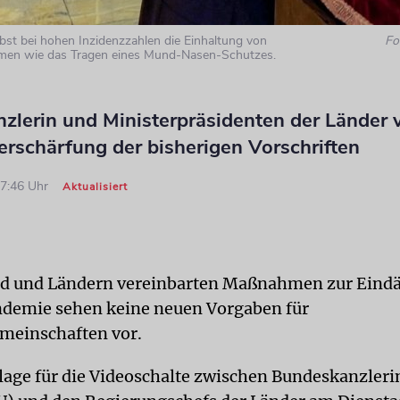
lbst bei hohen Inzidenzzahlen die Einhaltung von
Fo
en wie das Tragen eines Mund-Nasen-Schutzes.
zlerin und Ministerpräsidenten der Länder 
erschärfung der bisherigen Vorschriften
17:46 Uhr
Aktualisiert
nd und Ländern vereinbarten Maßnahmen zur Ein
demie sehen keine neuen Vorgaben für
meinschaften vor.
rlage für die Videoschalte zwischen Bundeskanzleri