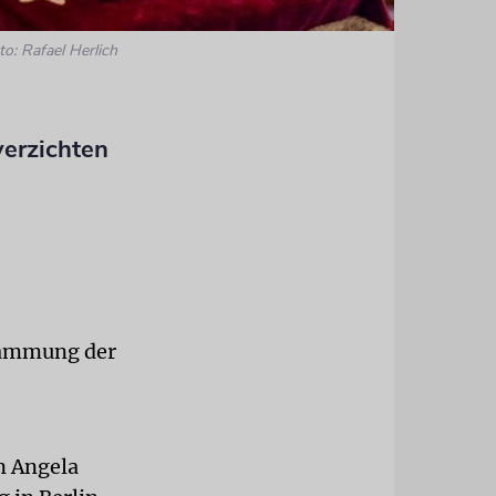
to: Rafael Herlich
verzichten
dämmung der
n Angela