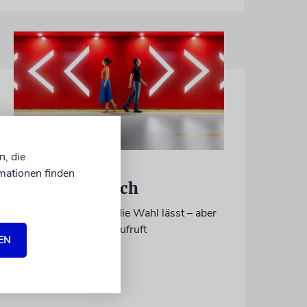
n, die
RE’EH
mationen finden
Segen und Fluch
Warum die Tora uns die Wahl lässt – aber
dennoch zum Leben aufruft
EN