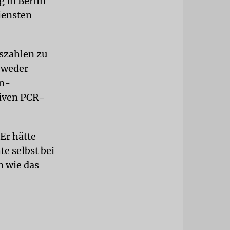
 in Berlin
iensten
szahlen zu
 weder
en-
ativen PCR-
 Er hätte
e selbst bei
 wie das