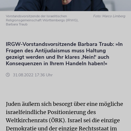
Vorstandsvorsitzende der Israelitischen
Foto: Marco Limberg
Religionsgemeinschaft Württembergs (IRWG),
Barbara Traub
IRGW-Vorstandsvorsitzende Barbara Traub: »In
Fragen des Antijudaismus muss Haltung
gezeigt werden und Ihr klares ‚Nein!‘ auch
Konsequenzen in Ihrem Handeln haben!«
31.08.2022 17:36 Uhr
Juden äußern sich besorgt über eine mögliche
israelfeindliche Positionierung des
Weltkirchenrats (ÖRK). Israel sei die einzige
Demokratie und der einzige Rechtsstaat im