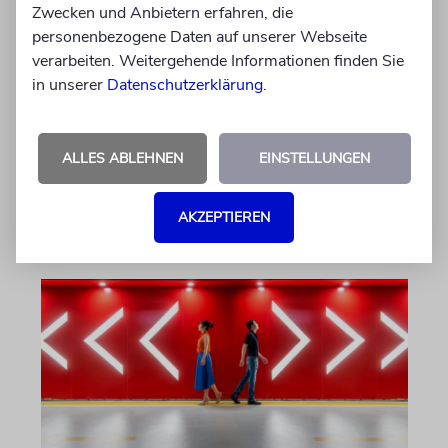
Zwecken und Anbietern erfahren, die
personenbezogene Daten auf unserer Webseite
TALMUDISCHES
verarbeiten. Weitergehende Informationen finden Sie
Durst
in unserer
Datenschutzerklärung
.
Was unsere Weisen über die
lebensspendende Kraft des Wassers lehren
ALLES ABLEHNEN
EINSTELLUNGEN
von Rabbinerin Yael Deusel
AKZEPTIEREN
07.08.2026