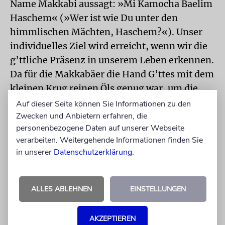
Name Makkabi aussagt: »Mi Kamocha Baelim
Haschem« (»Wer ist wie Du unter den
himmlischen Mächten, Haschem?«). Unser
individuelles Ziel wird erreicht, wenn wir die
g’ttliche Präsenz in unserem Leben erkennen.
Da für die Makkabäer die Hand G’ttes mit dem
kleinen Krug reinen Öls genug war, um die
Chanukkia
zu
ent
zü
nden, sollten wir die
Auf dieser Seite können Sie Informationen zu den
Präsenz G’ttes im Alltag erkennen und ihre
Zwecken und Anbietern erfahren, die
personenbezogene Daten auf unserer Webseite
kleinen »Wunder« sehen.
verarbeiten. Weitergehende Informationen finden Sie
in unserer
Datenschutzerklärung
.
Wenn wir die essenziellen Anliegen des
Judentums in einer aufrichtigen und
wahrheitsgemäßen Weise
ALLES ABLEHNEN
EINSTELLUNGEN
»wiedereinweihen«, werden unsere
Chanukkialichter ein viel besseres Licht auf
AKZEPTIEREN
unsere Umgebung werfen – und auch uns in