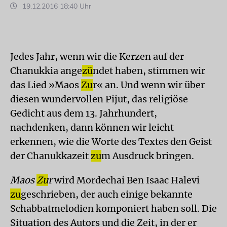
19.12.2016 18:40 Uhr
Jedes Jahr, wenn wir die Kerzen auf der
Chanukkia ange
zü
ndet haben, stimmen wir
das Lied »Maos
Zu
r« an. Und wenn wir über
diesen wundervollen Pijut, das religiöse
Gedicht aus dem 13. Jahrhundert,
nachdenken, dann können wir leicht
erkennen, wie die Worte des Textes den Geist
der Chanukkazeit
zu
m Ausdruck bringen.
Maos
Zu
r
wird Mordechai Ben Isaac Halevi
zu
geschrieben, der auch einige bekannte
Schabbatmelodien komponiert haben soll. Die
Situation des Autors und die Zeit, in der er