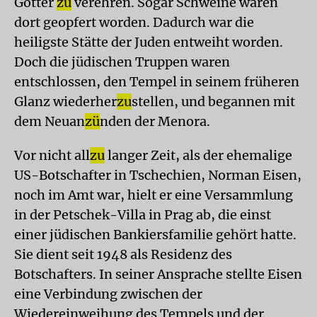
Götter
zu
verehren. Sogar Schweine waren
dort geopfert worden. Dadurch war die
heiligste Stätte der Juden entweiht worden.
Doch die jüdischen Truppen waren
entschlossen, den Tempel in seinem früheren
Glanz wiederher
zu
stellen, und begannen mit
dem Neuan
zü
nden der Menora.
Vor nicht all
zu
langer Zeit, als der ehemalige
US-Botschafter in Tschechien, Norman Eisen,
noch im Amt war, hielt er eine Versammlung
in der Petschek-Villa in Prag ab, die einst
einer jüdischen Bankiersfamilie gehört hatte.
Sie dient seit 1948 als Residenz des
Botschafters. In seiner Ansprache stellte Eisen
eine Verbindung zwischen der
Wiedereinweihung des Tempels und der