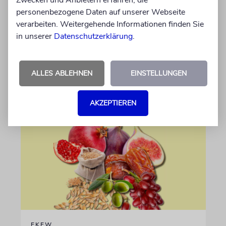
Zwecken und Anbietern erfahren, die
personenbezogene Daten auf unserer Webseite
Segen und Fluch
verarbeiten. Weitergehende Informationen finden Sie
Warum die Tora uns die Wahl lässt – aber
in unserer
Datenschutzerklärung
.
dennoch zum Leben aufruft
ALLES ABLEHNEN
EINSTELLUNGEN
von Jay Schlesinger
06.08.2026
AKZEPTIEREN
EKEW