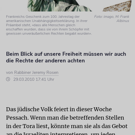
Frankreichs Geschenk zum 100. Jahrestag der
Foto: imago, M: Frank
amerikanischen Unabhängigkeitserklärung. In ihrer
Albinus
Präambel steht, »dass alle Menschen gleich
erschaffen wurden, dass sie von ihrem Schöpfer mit
gewissen unveräußerlichen Rechten begabt wurden«.
Beim Blick auf unsere Freiheit müssen wir auch
die Rechte der anderen achten
von
Rabbiner Jeremy Rosen
29.03.2010 17:41 Uhr
Das jüdische Volk feiert in dieser Woche
Pessach. Wenn man die betreffenden Stellen
in der Tora liest, könnte man sie als das Gebot
an die Israeliten interpretieren, um jeden