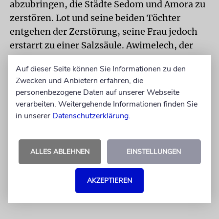
abzubringen, die Städte Sedom und Amora zu
zerstören. Lot und seine beiden Töchter
entgehen der Zerstörung, seine Frau jedoch
erstarrt zu einer Salzsäule. Awimelech, der
König von Gerar, nimmt Sara zur Frau,
Auf dieser Seite können Sie Informationen zu den
nachdem Awraham behauptet hat, sie sei
Zwecken und Anbietern erfahren, die
seine Schwester. Dem alten Ehepaar Awraham
personenbezogene Daten auf unserer Webseite
und Sara wird ein Sohn geboren: Jizchak.
verarbeiten. Weitergehende Informationen finden Sie
Hagar und ihr Sohn Jischmael werden
in unserer
Datenschutzerklärung
.
fortgeschickt. Am Ende der Parascha prüft der
Ewige Awraham: Er befiehlt ihm, Jizchak zu
ALLES ABLEHNEN
EINSTELLUNGEN
opfern.
1. Buch Mose 18,1 – 22,24
AKZEPTIEREN