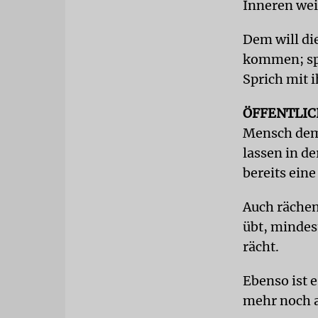
Inneren weit
Dem will die
kommen; spr
Sprich mit i
ÖFFENTLIC
Mensch dem 
lassen in de
bereits ein
Auch rächen 
übt, mindes
rächt.
Ebenso ist 
mehr noch a