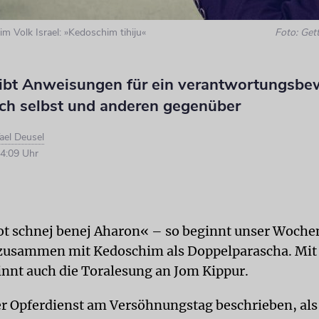
le im Volk Israel: »Kedoschim tihiju«
Foto: Get
gibt Anweisungen für ein verantwortungsbe
ich selbst und anderen gegenüber
ael Deusel
4:09 Uhr
t schnej benej Aharon« – so beginnt unser Woche
 zusammen mit Kedoschim als Doppelparascha. Mit
nnt auch die Toralesung an Jom Kippur.
er Opferdienst am Versöhnungstag beschrieben, als