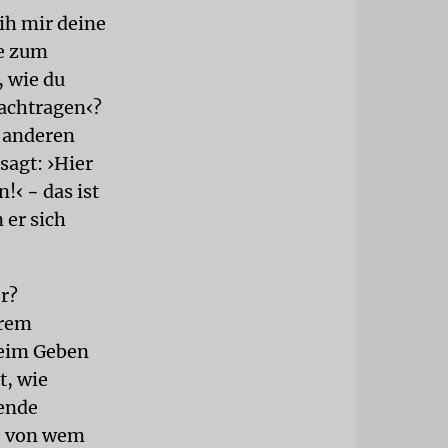
ih mir deine
te zum
, wie du
nachtragen‹?
m anderen
sagt: ›Hier
!‹ − das ist
 er sich
er?
erem
beim Geben
t, wie
pende
ß, von wem