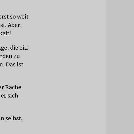
rst so weit
t. Aber:
keit!
ge, die ein
erden zu
n. Das ist
der Rache
er sich
n selbst,