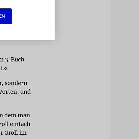
ie
cht lügen.
EN
sen, aber
 hegen.
ortungsvoll
im 3. Buch
t.«
n, sondern
Worten, und
von dem man
roll einfach
r Groll im