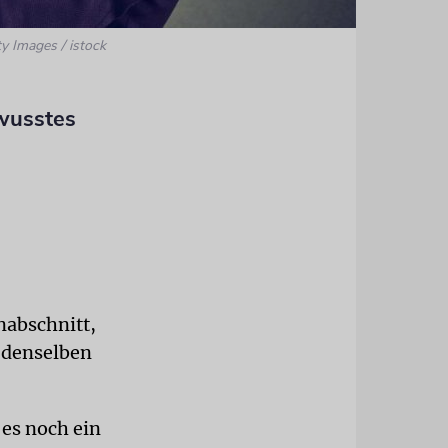
ty Images / istock
wusstes
nabschnitt,
 denselben
 es noch ein