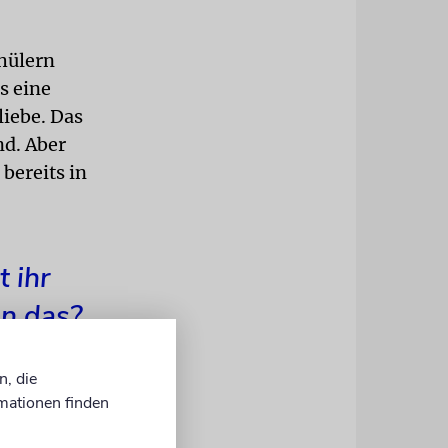
hülern
s eine
liebe. Das
nd. Aber
bereits in
t ihr
an das?
n, die
mationen finden
ngen: Vater