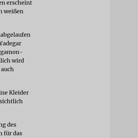
en erscheint
en weißen
 abgelaufen
 Yadegar
Pergamon-
lich wird
 auch
ine Kleider
sichtlich
ng des
 für das