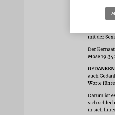
und Mutter 
Bedürftigen 
A
Wenn man be
man soll ni
Abergläubis
mit der Sex
Der Kernsatz
Mose 19,34:
GEDANKEN
auch Gedank
Worte führe
Darum ist e
sich schlech
in sich hin