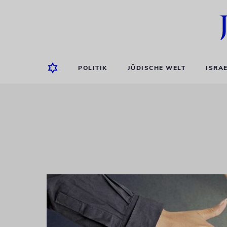
POLITIK
JÜDISCHE WELT
ISRA