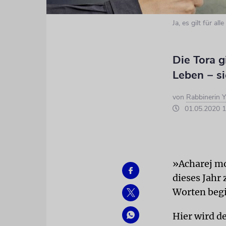
Ja, es gilt für al
Die Tora 
Leben − s
von
Rabbinerin Y
01.05.2020 1
»Acharej mo
dieses Jahr
Worten begi
Hier wird d