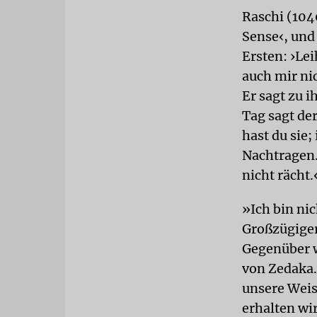
Raschi (104
Sense‹, und
Ersten: ›Lei
auch mir ni
Er sagt zu i
Tag sagt der
hast du sie;
Nachtragen.
nicht rächt.
»Ich bin nic
Großzügiger
Gegenüber w
von Zedaka.
unsere Weis
erhalten wi