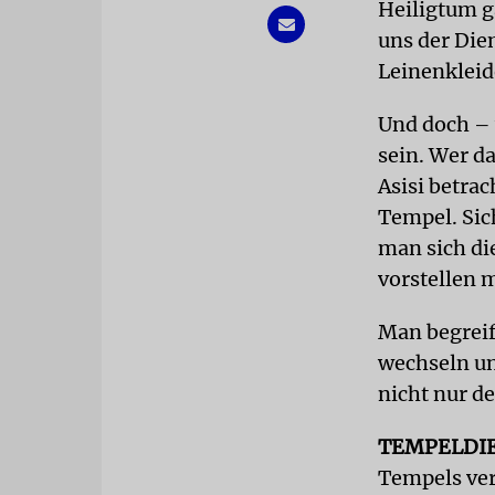
Heiligtum g
uns der Die
Leinenkleid
Und doch – 
sein. Wer d
Asisi betra
Tempel. Sic
man sich di
vorstellen 
Man begreif
wechseln un
nicht nur de
TEMPELDI
Tempels ver