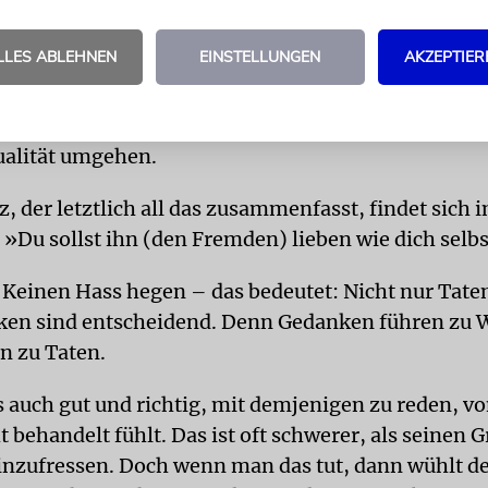
soll man ehren, sich keine Götzenbilder machen, d
unterstützen, nicht stehlen, nicht betrügen und ni
LLES ABLEHNEN
EINSTELLUNGEN
AKZEPTIER
leidigt wird, so darf man das durchaus zurückwei
cht nachtragend sein, und auch Hass soll man nicht
ch soll man nicht sein; und man soll auch verantw
ualität umgehen.
, der letztlich all das zusammenfasst, findet sich 
 »Du sollst ihn (den Fremden) lieben wie dich selbs
Keinen Hass hegen – das bedeutet: Nicht nur Tate
en sind entscheidend. Denn Gedanken führen zu 
n zu Taten.
s auch gut und richtig, mit demjenigen zu reden, 
t behandelt fühlt. Das ist oft schwerer, als seinen G
einzufressen. Doch wenn man das tut, dann wühlt de