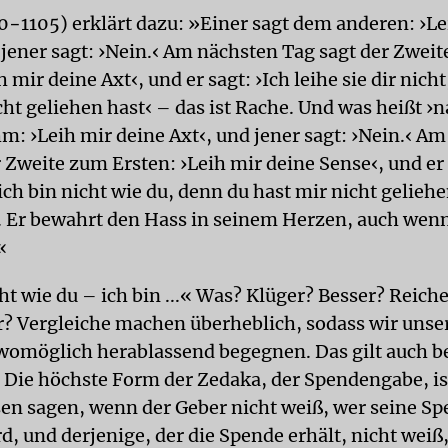
0−1105) erklärt dazu: »Einer sagt dem anderen: ›Le
 jener sagt: ›Nein.‹ Am nächsten Tag sagt der Zwei
h mir deine Axt‹, und er sagt: ›Ich leihe sie dir nicht
cht geliehen hast‹ – das ist Rache. Und was heißt ›
hm: ›Leih mir deine Axt‹, und jener sagt: ›Nein.‹ A
 Zweite zum Ersten: ›Leih mir deine Sense‹, und er 
 ich bin nicht wie du, denn du hast mir nicht geliehen
 Er bewahrt den Hass in seinem Herzen, auch wenn
«
ht wie du – ich bin ...« Was? Klüger? Besser? Reich
? Vergleiche machen überheblich, sodass wir uns
omöglich herablassend begegnen. Das gilt auch 
 Die höchste Form der Zedaka, der Spendengabe, is
en sagen, wenn der Geber nicht weiß, wer seine S
rd, und derjenige, der die Spende erhält, nicht wei