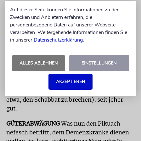
Auf dieser Seite können Sie Informationen zu den
Konkret geht es an dieser Stelle um
Zwecken und Anbietern erfahren, die
hygienische Gründe, den Schabbat zu brechen
personenbezogene Daten auf unserer Webseite
(Tragen von Toilettenartikeln). Hieraus lässt
verarbeiten. Weitergehende Informationen finden Sie
sich eine »Halacha der Würde« ableiten, die
in unserer
Datenschutzerklärung
.
auch einen Schritt weiter gehen könnte und
Patientenentscheidungen in Bezug auf die
ALLES ABLEHNEN
EINSTELLUNGEN
Behandlung einschließt. Ohnehin heißt die
jüdische Tradition Entscheidungen, die
»Pikuach nefesch« (Lebensrettung) dienen,
AKZEPTIEREN
auch wenn sie Toragebote verletzten (wie
etwa, den Schabbat zu brechen), seit jeher
gut.
GÜTERABWÄGUNG
Was nun den Pikuach
nefesch betrifft, dem Demenzkranke dienen