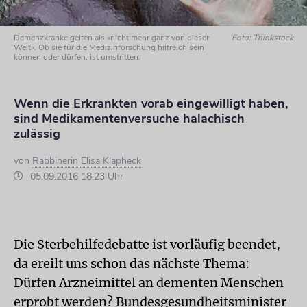
Demenzkranke gelten als »nicht mehr ganz von dieser
Foto: Thinkstock
Welt«. Ob sie für die Medizinforschung hilfreich sein
können oder dürfen, ist umstritten.
Wenn die Erkrankten vorab eingewilligt haben,
sind Medikamentenversuche halachisch
zulässig
von
Rabbinerin Elisa Klapheck
05.09.2016 18:23 Uhr
Die Sterbehilfedebatte ist vorläufig beendet,
da ereilt uns schon das nächste Thema:
Dürfen Arzneimittel an dementen Menschen
erprobt werden? Bundesgesundheitsminister