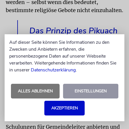
werden – selbst wenn dies bedeutet,
bestimmte religiöse Gebote nicht einzuhalten.
Das Prinzip des Pikuach
Nefesch erstreckt sich
Auf dieser Seite können Sie Informationen zu den
Zwecken und Anbietern erfahren, die
auch auf die psychische
personenbezogene Daten auf unserer Webseite
Gesundheit.
verarbeiten. Weitergehende Informationen finden Sie
in unserer
Datenschutzerklärung
.
ALLES ABLEHNEN
EINSTELLUNGEN
Psychische Gesundheit ist für jüdische
Rechtsgelehrte noch ein relativ neues Feld.
AKZEPTIEREN
Doch Organisationen wie Maaglei Nefesch
leisten bereits Pionierarbeit, indem sie
Schulungen für Gemeindeleiter anbieten und