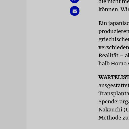
die nicht m
können. Wie
Ein japanis
produzieren
griechische
verschieden
Realität – 
halb Homo s
WARTELIS
ausgestattet
Transplanta
Spenderorga
Nakauchi (U
Methode zu