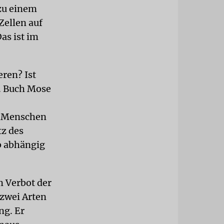
 zu einem
ellen auf
as ist im
ren? Ist
1. Buch Mose
m Menschen
tz des
b abhängig
 Verbot der
 zwei Arten
ng. Er