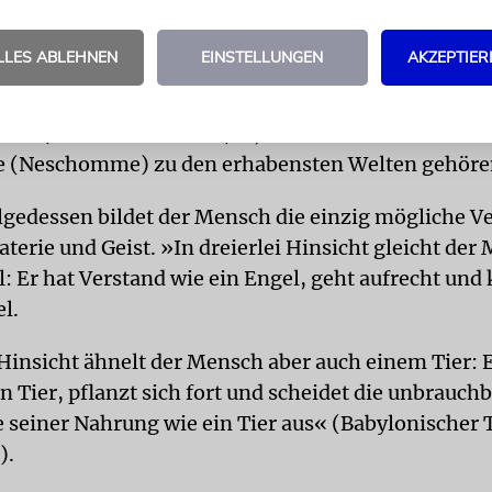
LLES ABLEHNEN
EINSTELLUNGEN
AKZEPTIER
bestehen wir aus materiellen Aspekten, genauso wie 
d Tieren vorhanden sind – unsere Körperlichkeit 
iebe (»tierischer Geist«) –, während wir andererse
le (Neschomme) zu den erhabensten Welten gehöre
lgedessen bildet der Mensch die einzig mögliche 
terie und Geist. »In dreierlei Hinsicht gleicht der
: Er hat Verstand wie ein Engel, geht aufrecht und
l.
 Hinsicht ähnelt der Mensch aber auch einem Tier: E
in Tier, pflanzt sich fort und scheidet die unbrauch
e seiner Nahrung wie ein Tier aus« (Babylonischer
).