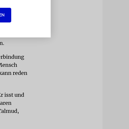
EN
sie in
und unsere
its durch
n.
Verbindung
 Mensch
 kann reden
r isst und
baren
 Talmud,