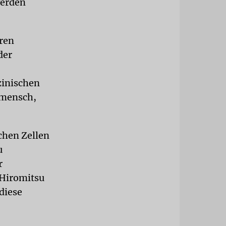
werden
ären
der
zinischen
dmensch,
chen Zellen
u
r
 Hiromitsu
diese