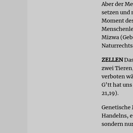
Aber der Me
setzen und 
Moment des
Menschenlebe
Mizwa (Gebo
Naturrechts
ZELLEN
Das
zwei Tieren
verboten wä
G’tt hat un
21,19).
Genetische 
Handelns, es
sondern nur