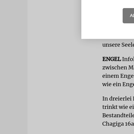
A
Einerseits 
Pflanzen un
niederen Tr
unsere See
ENGEL
Info
zwischen Ma
einem Engel
wie ein Enge
In dreierlei
trinkt wie e
Bestandteil
Chagiga 16a