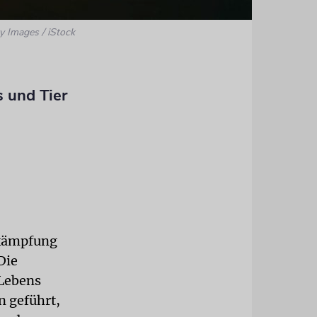
y Images / iStock
 und Tier
ekämpfung
Die
 Lebens
n geführt,