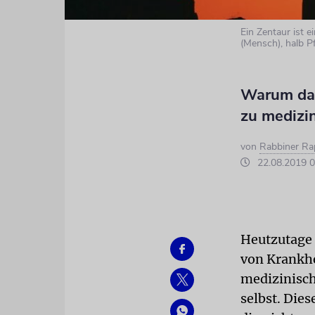
Ein Zentaur ist 
(Mensch), halb P
Warum das
zu medizin
von
Rabbiner Ra
22.08.2019 0
Heutzutage 
von Krankhe
medizinisch
selbst. Dies