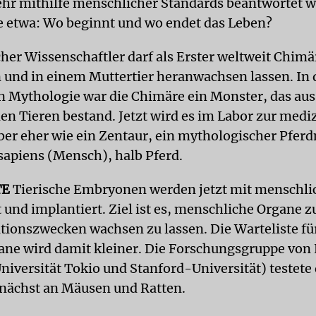
ehr mithilfe menschlicher Standards beantwortet 
 etwa: Wo beginnt und wo endet das Leben?
cher Wissenschaftler darf als Erster weltweit Chim
 und in einem Muttertier heranwachsen lassen. In 
n Mythologie war die Chimäre ein Monster, das aus
en Tieren bestand. Jetzt wird es im Labor zur medi
aber eher wie ein Zentaur, ein mythologischer Pfer
apiens (Mensch), halb Pferd.
TE
Tierische Embryonen werden jetzt mit menschli
 und implantiert. Ziel ist es, menschliche Organe z
tionszwecken wachsen zu lassen. Die Warteliste fü
ne wird damit kleiner. Die Forschungsgruppe von
niversität Tokio und Stanford-Universität) testete 
nächst an Mäusen und Ratten.