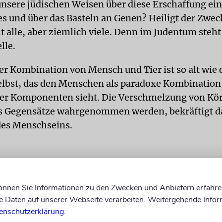
nsere jüdischen Weisen über diese Erschaffung ei
s und über das Basteln an Genen? Heiligt der Zweck
t alle, aber ziemlich viele. Denn im Judentum steh
lle.
ner Kombination von Mensch und Tier ist so alt wie 
lbst, das den Menschen als paradoxe Kombination s
her Komponenten sieht. Die Verschmelzung von Kö
als Gegensätze wahrgenommen werden, bekräftigt d
des Menschseins.
Organe künstlich zu kreieren, u
Menschenleben zu retten, ist ei
können Sie Informationen zu den Zwecken und Anbietern erfahre
Mizwa.
Daten auf unserer Webseite verarbeiten. Weitergehende Infor
enschutzerklärung
.