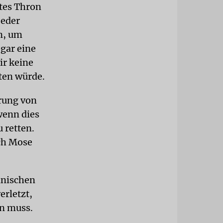
ttes Thron
jeder
n, um
ogar eine
ir keine
eten würde.
arung von
wenn dies
 retten.
uch Mose
inischen
erletzt,
en muss.