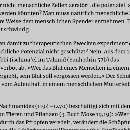
 nicht menschliche Zellen zerstört, die potenziell
erden könnten? Man muss natürlich menschliche Z
re Weise dem menschlichen Spender entnehmen. D
t schwierig.
an damit zu therapeutischen Zwecken experimentie
chliche Potenzial nicht geschützt? Nein. Aus dem 
Rabbi Jischma’el im Talmud (Sanhedrin 57b) das
verbot ab: »Wer das Blut eines Menschen in eine
rgießt, sein Blut soll vergossen werden.« Der Schu
 vom Aufenthalt in einem menschlichen Mutterlei
Nachmanides (1194–1270) beschäftigt sich mit dem
n Tieren und Pflanzen (3. Buch Mose 19,19): »Wer
 durch das Pfropfen veredelt, verändert die Schöpfu