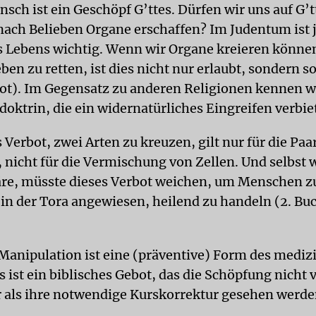
nsch ist ein Geschöpf G’ttes. Dürfen wir uns auf G’
nach Belieben Organe erschaffen? Im Judentum ist 
 Lebens wichtig. Wenn wir Organe kreieren könne
n zu retten, ist dies nicht nur erlaubt, sondern s
t). Im Gegensatz zu anderen Religionen kennen w
doktrin, die ein widernatürliches Eingreifen verbi
 Verbot, zwei Arten zu kreuzen, gilt nur für die Pa
, nicht für die Vermischung von Zellen. Und selbst 
re, müsste dieses Verbot weichen, um Menschen zu
s in der Tora angewiesen, heilend zu handeln (2. B
Manipulation ist eine (präventive) Form des mediz
 ist ein biblisches Gebot, das die Schöpfung nicht v
 als ihre notwendige Kurskorrektur gesehen werd