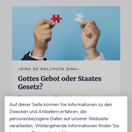
»DINA DE MALCHUTA DINA«
Gottes Gebot oder Staates
Gesetz?
Ein talmudisches Prinzip besagt, dass sich
fromme Juden auch an das Gesetz ihres
Auf dieser Seite können Sie Informationen zu den
Landes halten müssen. Doch was geschieht,
Zwecken und Anbietern erfahren, die
wenn dies mit den Pflichten der Religion
personenbezogene Daten auf unserer Webseite
kollidiert?
verarbeiten. Weitergehende Informationen finden Sie