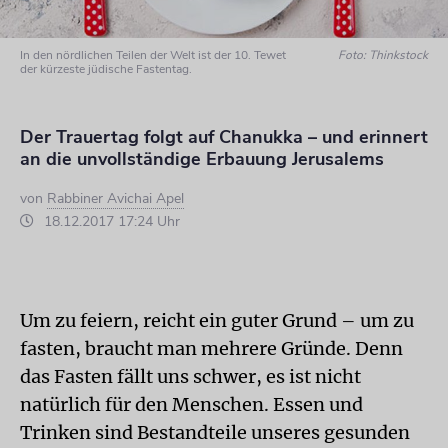
In den nördlichen Teilen der Welt ist der 10. Tewet
Foto: Thinkstock
der kürzeste jüdische Fastentag.
Der Trauertag folgt auf Chanukka – und erinnert
an die unvollständige Erbauung Jerusalems
von
Rabbiner Avichai Apel
18.12.2017 17:24 Uhr
Um zu feiern, reicht ein guter Grund – um zu
fasten, braucht man mehrere Gründe. Denn
das Fasten fällt uns schwer, es ist nicht
natürlich für den Menschen. Essen und
Trinken sind Bestandteile unseres gesunden