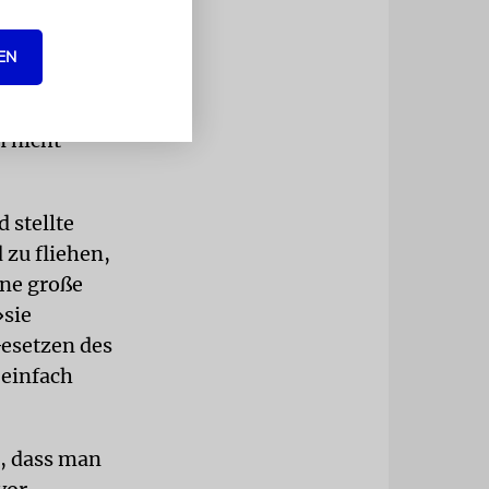
nner hätten
 bestimmt
EN
iger
 führen
 nicht
 stellte
 zu fliehen,
ne große
»sie
Gesetzen des
 einfach
z, dass man