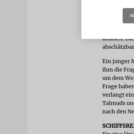
Ein Protest
zwar wahrsc
A
aber mit ein
Skandal gew
können. Di
abschätzba
Ein junger 
ihm die Frag
um dem Wehr
Frage haben
verlangt ei
Talmuds und
nach den Ne
SCHIFFSRE