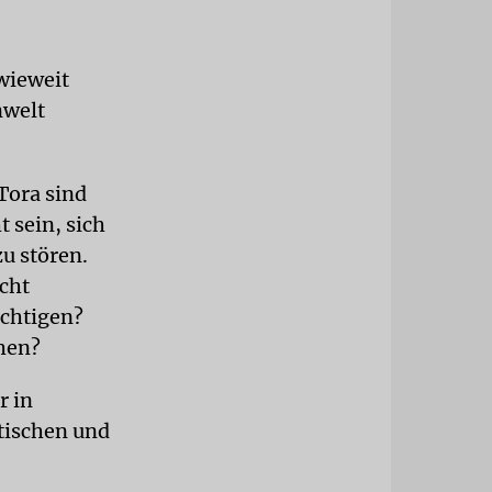
nwieweit
nwelt
Tora sind
 sein, sich
u stören.
cht
chtigen?
hen?
r in
atischen und