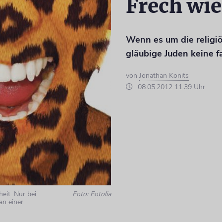
Frech wie
Wenn es um die religiö
gläubige Juden keine 
von
Jonathan Konits
08.05.2012 11:39 Uhr
eit. Nur bei
Foto: Fotolia
an einer