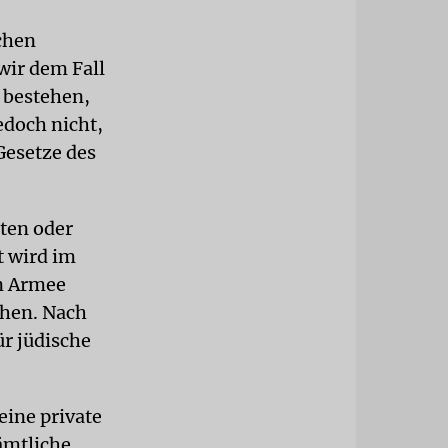
schen
wir dem Fall
 bestehen,
edoch nicht,
Gesetze des
eten oder
t wird im
en Armee
chen. Nach
ür jüdische
eine private
ämtliche