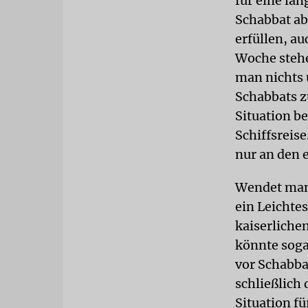
für eine län
Schabbat ab
erfüllen, au
Woche stehe
man nichts 
Schabbats z
Situation b
Schiffsreise
nur an den 
Wendet man 
ein Leichtes
kaiserliche
könnte soga
vor Schabba
schließlich 
Situation fü