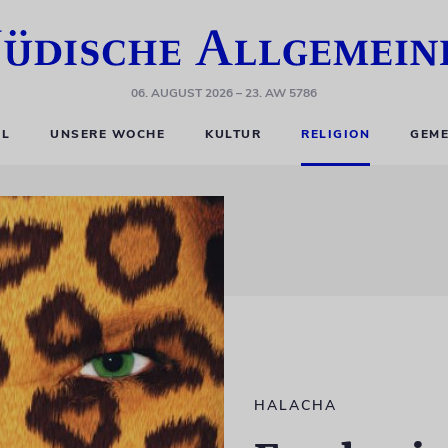
06. AUGUST 2026
– 23. AW 5786
EL
UNSERE WOCHE
KULTUR
RELIGION
GEME
HALACHA