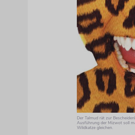
Der Talmud rät zur Bescheidenh
Ausführung der Mizwot soll m
Wildkatze gleichen.