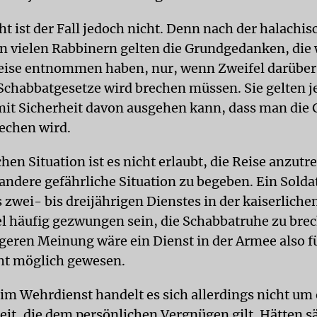
ht ist der Fall jedoch nicht. Denn nach der halachi
 vielen Rabbinern gelten die Grundgedanken, die 
reise entnommen haben, nur, wenn Zweifel darüber
Schabbatgesetze wird brechen müssen. Sie gelten j
t Sicherheit davon ausgehen kann, dass man die 
echen wird.
chen Situation ist es nicht erlaubt, die Reise anzutr
 andere gefährliche Situation zu begeben. Ein Solda
s zwei- bis dreijährigen Dienstes in der kaiserlich
l häufig gezwungen sein, die Schabbatruhe zu bre
ngeren Meinung wäre ein Dienst in der Armee also f
ht möglich gewesen.
im Wehrdienst handelt es sich allerdings nicht um 
it, die dem persönlichen Vergnügen gilt. Hätten s