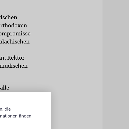
rischen
 orthodoxen
 Kompromisse
halachischen
nn, Rektor
almudischen
alle
ie ihrem
eine
n, die
er Frage:
mationen finden