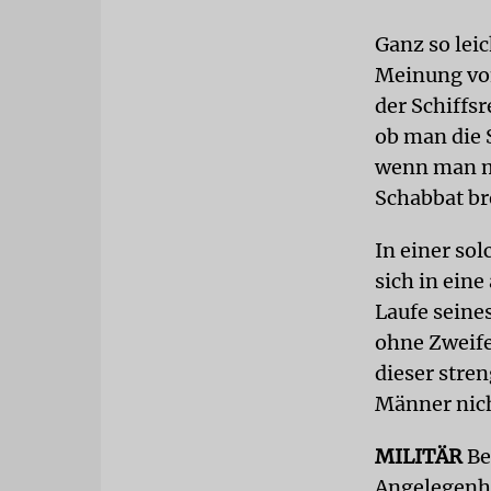
Ganz so leic
Meinung von
der Schiffs
ob man die 
wenn man mi
Schabbat br
In einer sol
sich in eine
Laufe seine
ohne Zweife
dieser stre
Männer nic
MILITÄR
Be
Angelegenhe