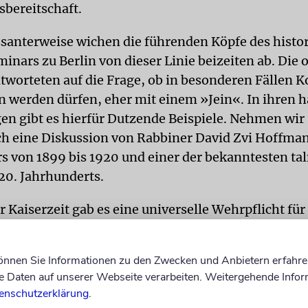
bereitschaft.
santerweise wichen die führenden Köpfe des histo
inars zu Berlin von dieser Linie beizeiten ab. Die
tworteten auf die Frage, ob in besonderen Fällen
 werden dürfen, eher mit einem »Jein«. In ihren 
n gibt es hierfür Dutzende Beispiele. Nehmen wir
h eine Diskussion von Rabbiner David Zvi Hoffma
s von 1899 bis 1920 und einer der bekanntesten t
20. Jahrhunderts.
Kaiserzeit gab es eine universelle Wehrpflicht für 
ngen Männer. Die religiösen jüdischen Soldaten, d
für zwei bis drei Jahre dienen mussten, bekamen k
können Sie Informationen zu den Zwecken und Anbietern erfahre
die Schabbatgesetze zu halten. Also stand man vor d
Daten auf unserer Webseite verarbeiten. Weitergehende Infor
e Männer trotzdem zum Militär gehen?
enschutzerklärung
.