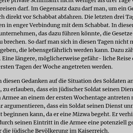
gere private Schifffahrt nicht weniger als drei Tage 
reisen darf. Im Gegensatz dazu darf man, um ein G
ch direkt vor Schabbat abfahren. Die letzten drei Ta
n in enger Verbindung mit dem Schabbat. In dieser
unternehmen, das dazu führen könnte, die Gesetze
u brechen. So darf man sich in diesen Tagen nicht 
egeben, die lebensgefährlich werden kann. Dazu zäh
. Eine längere, möglicherweise gefähr- liche Reise
ersten Tagen der Woche angetreten werden.
diesen Gedanken auf die Situation des Soldaten an
, zu erlauben, dass ein jüdischer Soldat seinen Dien
n Armee an einem der ersten Wochentage antreten
r argumentieren, dass ein Soldat seinen Dienst un
t beginnen kann, da er eine Mizwa begeht. Er verh
durch seinen Eintritt in die Armee eine potenziell g
r die jüdische Bevölkerung im Kaiserreich.