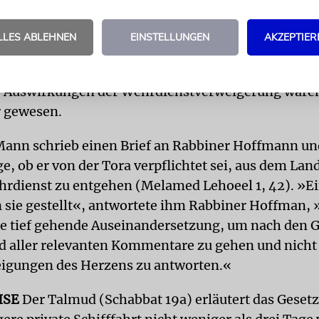
 gegen die Wehrpflicht hätte Folgen gehabt. Die Mä
heinlich nicht mit ihrem Leben bezahlen müssen,
LLES ABLEHNEN
EINSTELLUNGEN
AKZEPTIER
er Gefängnisstrafe. Darüber hinaus wäre es ein ries
esen, der zu einer Welle von Antisemitismus hätte
e Auswirkungen der Wehrdienstverweigerung wären
r gewesen.
Mann schrieb einen Brief an Rabbiner Hoffmann und
e, ob er von der Tora verpflichtet sei, aus dem Land
dienst zu entgehen (Melamed Lehoeel 1, 42). »Ei
 sie gestellt«, antwortete ihm Rabbiner Hoffman, 
ne tief gehende Auseinandersetzung, um nach den 
 aller relevanten Kommentare zu gehen und nicht
igungen des Herzens zu antworten.«
ISE
Der Talmud (Schabbat 19a) erläutert das Geset