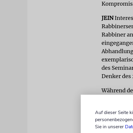
Kompromiss
JEIN
Interes
Rabbinersem
Rabbiner an
eingegangen
Abhandlunge
exemplarisc
des Seminar
Denker des 
Während der 
gesunden ju
Heimatland 
Auf dieser Seite 
Erlaubnis, 
personenbezogene 
Dürfen dies
Sie in unserer
Dat