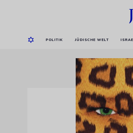
POLITIK
JÜDISCHE WELT
ISRA