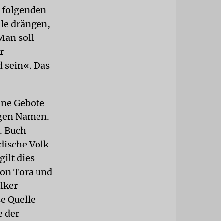
e folgenden
ile drängen,
Man soll
r
 sein«. Das
ine Gebote
ligen Namen.
3. Buch
üdische Volk
ilt dies
von Tora und
lker
e Quelle
e der