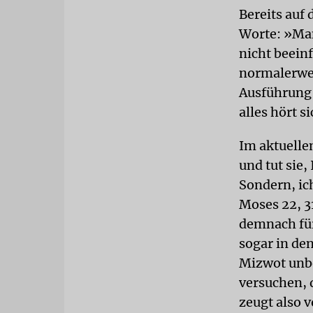
Bereits auf 
Worte: »Man
nicht beein
normalerwei
Ausführung 
alles hört 
Im aktuelle
und tut sie
Sondern, ich
Moses 22, 3
demnach für
sogar in de
Mizwot unbe
versuchen, 
zeugt also v