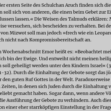
der ersten Seite des Schulchan Aruch finden sich di
 soll sich von anderen, die einen beim Gebet zur E
flussen lassen.« Die Weisen des Talmuds erklären: 
se versuchen, sich bescheiden zu verhalten. Bei de
von Mizwot soll man jedoch »frech wie ein Leopard
sich nicht nach Kompromissbereitschaft an.
n Wochenabschnitt Emor heißt es: »Beobachtet me
, Ich bin der Ewige. Und entweiht nicht meinen hei
 soll geheiligt werden unter den Kindern Israel« (
1-32). Durch die Einhaltung der Gebote sorgt das j
 den guten Ruf Gottes in der Welt. Paradoxerweise g
n Zeiten, in denen sich Juden durch die Einhaltung 
liebt gemacht haben. Sogar dann, wenn andere Vö
die Ausführung der Gebote zu verhindern. Auch dies
on einer eher starrköpfigen Einstellung in der Frag