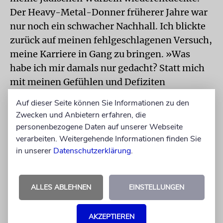
Der Heavy-Metal-Donner früherer Jahre war
nur noch ein schwacher Nachhall. Ich blickte
zurück auf meinen fehlgeschlagenen Versuch,
meine Karriere in Gang zu bringen. »Was
habe ich mir damals nur gedacht? Statt mich
mit meinen Gefühlen und Defiziten
auseinanderzusetzen, machte ich Botz zu
Auf dieser Seite können Sie Informationen zu den
meinem Prügelknaben.«
Zwecken und Anbietern erfahren, die
personenbezogene Daten auf unserer Webseite
Ich fuhr fort mit meinen Überlegungen: »Ich
verarbeiten. Weitergehende Informationen finden Sie
hätte meinen Ausreden weiter Glauben
in unserer
Datenschutzerklärung
.
schenken können, aber das wäre ziemlich
lahm gewesen. Ich glaube, als ich die Dinge
ALLES ABLEHNEN
EINSTELLUNGEN
klarer sah, erkannte ich, dass ich selbst das
Problem lösen muss. Nicht Botz war neidisch.
Ich war es.« Ich war über ein fundamentales
AKZEPTIEREN