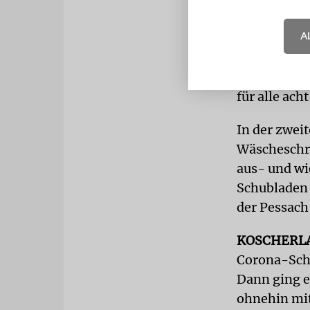
A
In der erst
Kleidung ha
eventuellem
für alle ach
In der zwei
Wäscheschrä
aus- und wi
Schubladen 
der Pessach
KOSCHERL
Corona-Schu
Dann ging e
ohnehin mit