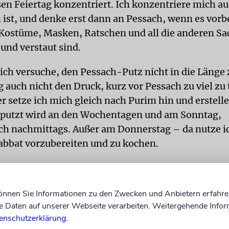
sen Feiertag konzentriert. Ich konzen­triere mich a
ist, und denke erst dann an Pessach, wenn es vorbe
Kostüme, Masken, Ratschen und all die anderen S
und verstaut sind.
 ich versuche, den Pessach-Putz nicht in die Länge 
 auch nicht den Druck, kurz vor Pessach zu viel zu 
r setze ich mich gleich nach Purim hin und erstell
eputzt wird an den Wochentagen und am Sonntag,
ch nachmittags. Außer am Donnerstag – da nutze ic
bbat vorzubereiten und zu kochen.
Man glaubt nicht, was sich alles
können Sie Informationen zu den Zwecken und Anbietern erfahre
Schubladen sammelt.
Daten auf unserer Webseite verarbeiten. Weitergehende Infor
enschutzerklärung
.