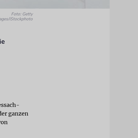
Foto: Getty
ages/iStockphoto
ie
Pessach-
 der ganzen
von