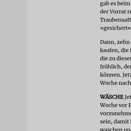
gab es beim
der Vorrat r
Traubensaft
»gesichert«
Dann, zehn T
kaufen, die
die zu diese
fröhlich, d
können. Jetz
Woche nach 
WÄSCHE
Je
Woche vor P
vorzunehmen
sein, damit
waschen und