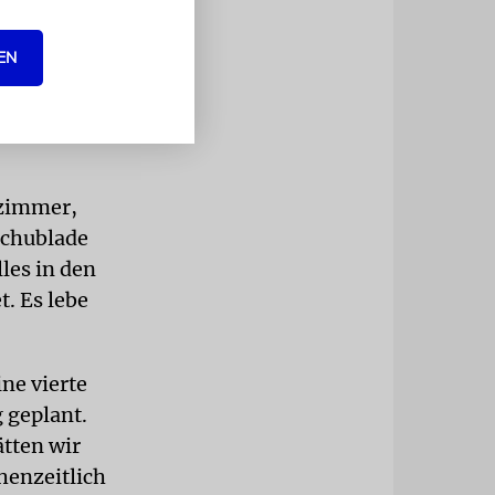
EN
ht. Die
n
it den Menüs
fzimmer,
Schublade
les in den
. Es lebe
ne vierte
 geplant.
tten wir
henzeitlich