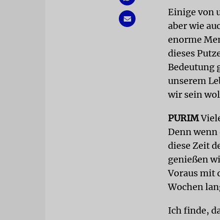
Einige von 
aber wie auc
enorme Meng
dieses Putz
Bedeutung g
unserem Leb
wir sein wol
PURIM
Viel
Denn wenn d
diese Zeit 
genießen wie
Voraus mit 
Wochen lang
Ich finde, 