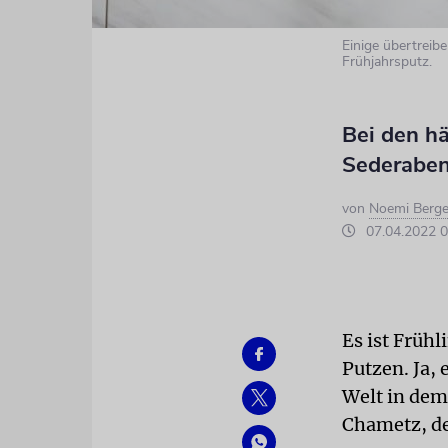
Einige übertrei
Frühjahrsputz.
Bei den hä
Sederabend
von
Noemi Berge
07.04.2022 0
Es ist Frühl
Putzen. Ja, 
Welt in dem
Chametz, de