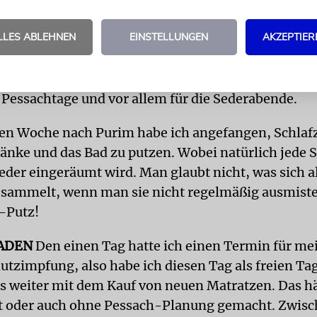
LLES ABLEHNEN
EINSTELLUNGEN
AKZEPTIER
en Woche nach Purim habe ich meine Planung gemac
be ich auf dem Balkon gelüftet und die Taschen vo
 Chametz gesäubert. Ich habe eine Liste erstellt m
t Pessachtage und vor allem für die Sederabende.
ten Woche nach Purim habe ich angefangen, Schla
nke und das Bad zu putzen. Wobei natürlich jede 
eder eingeräumt wird. Man glaubt nicht, was sich al
sammelt, wenn man sie nicht regelmäßig ausmistet
-Putz!
ADEN
Den einen Tag hatte ich einen Termin für mei
tzimpfung, also habe ich diesen Tag als freien Tag
s weiter mit dem Kauf von neuen Matratzen. Das hä
 oder auch ohne Pessach-Planung gemacht. Zwisc