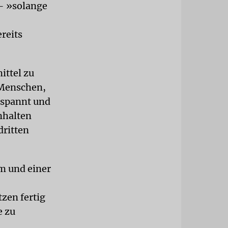
 – »solange
reits
ittel zu
 Menschen,
ntspannt und
nhalten
dritten
im und einer
zen fertig
e zu