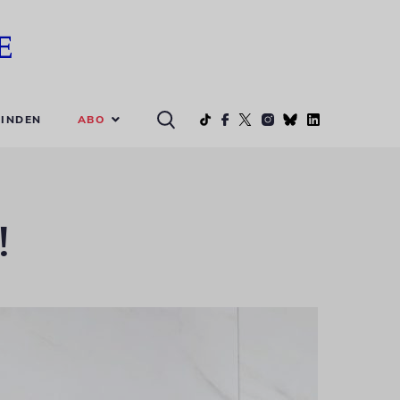
ABO
INDEN
!