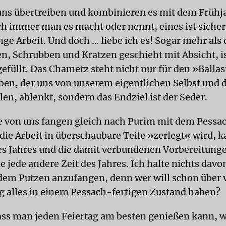
uns übertreiben und kombinieren es mit dem Frühj
h immer man es macht oder nennt, eines ist sicher:
e Arbeit. Und doch … liebe ich es! Sogar mehr als d
en, Schrubben und Kratzen geschieht mit Absicht, i
efüllt. Das Chametz steht nicht nur für den »Ballas
en, der uns von unserem eigentlichen Selbst und 
len, ablenkt, sondern das Endziel ist der Seder.
e von uns fangen gleich nach Purim mit dem Pessa
ie Arbeit in überschaubare Teile »zerlegt« wird, 
des Jahres und die damit verbundenen Vorbereitung
 jede andere Zeit des Jahres. Ich halte nichts davo
dem Putzen anzufangen, denn wer will schon über v
 alles in einem Pessach-fertigen Zustand haben?
dass man jeden Feiertag am besten genießen kann,