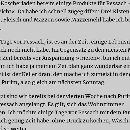
 Koscherladen bereits einige Produkte für Pessach
eicht«. Da habe ich schnell zugegriffen: Drei Kisten
, Fleisch und Mazzen sowie Mazzemehl habe ich be
.
age vor Pessach, ist es an der Zeit, einige Lebensm
 ich noch nicht habe. Im Gegensatz zu den meisten
r Zeit bereits vor Anspannung »triefen«, bin ich e
enn ich habe ja meinem Zeitplan ganz wunderbar ei
t ist der Keller dran, den mache ich zumeist in der 
Purim, also gleich am nächsten Sonntag.
tzt sind wir bereits bei der vierten Woche nach Pur
essach angelangt. Es gilt, sich das Wohnzimmer
. Ich möchte einige Tage vor Pessach mit dem Put
 ich genug Zeit habe, ohne Druck zu kochen, Wäsch
 so weiter.