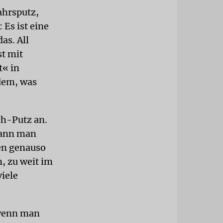
ahrsputz,
 Es ist eine
as. All
st mit
t« in
dem, was
ch-Putz an.
kann man
en genauso
n, zu weit im
iele
 wenn man