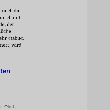
r noch die
n ich mit
e, der
 Küche
ehr »tabu«.
mert, wird
zten
: Obst,