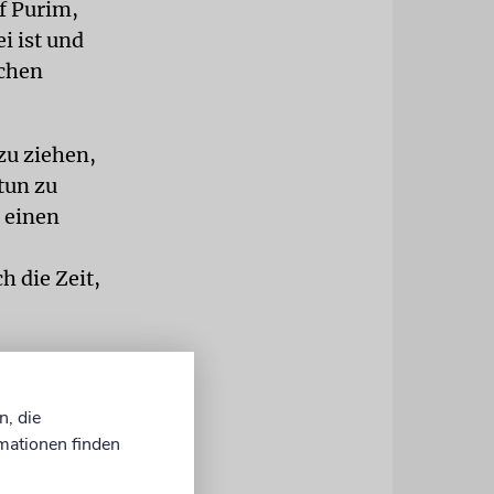
uf Purim,
i ist und
achen
zu ziehen,
tun zu
e einen
h die Zeit,
 in den
n, die
mationen finden